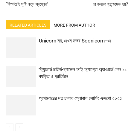
“বিপর্যয়েই সৃষ্টি নতুন স্বপ্নের”
চা কখনো হ্যান্ডমেড হয়?
RELATED ARTICLES
MORE FROM AUTHOR
Unicorn নয়, এখন নজর Soonicorn–এ
স্ট্যান্ডার্ড চার্টার্ড-চ্যানেল আই অ্যাগ্রো অ্যাওয়ার্ড পেল ১১
ব্যক্তি ও প্রতিষ্ঠান
প্রথমবারের মত ঢাকায় গ্লোবাল সোর্সিং এক্সপো ২০২৫