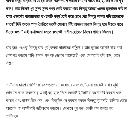
অথবা বন্ধু-বান্ধবদের মধ্যে অথবা আশেপাশে প্রতিবেশীদের অনেকেই হাতের কাজে খুব
দক্ষ। হাত দিয়েই খুব সুন্দর সুন্দর পণ্য তৈরি করতে পারে কিন্তু আমরা এদের মূল্যায়ন করি না
তারা ওভাবেই ঘরোয়াভাবে দু-চারটি পণ্য তৈরি করে রেখে দেয় কিন্তু আমরা যদি তাদেরকে
সাপোর্ট দিই তাদের পণ্য তৈরিতে যথেষ্ট যোগান দিই তাহলে তারাও কিন্তু হয়ে উঠতে পারে
উদ্যোক্তা ” এই কথাগুলো বলতে বলতেই শামীম হোসেন নিজের পরিচয় দিলেন।
তার জন্ম পঞ্চগড় কিন্তু তার পূর্বপুরুষরা নাটোরের বাসিন্দা। তার জন্মের আগেই তার বাবা
পেশাগত কারণে পাড়ি জমান পঞ্চগড় জেলার আটোয়ারী এবং সেখানেই তাঁর জন্ম, বেড়ে
ওঠা।
শামীম একাদশ শ্রেণি পর্যন্ত পড়াশোনা করেছেন এবং ছোটবেলা থেকেই বাবার মুদি
দোকানে কাজ করতেন। একটু বড় হলে তিনি নিজেই ইটভাটায় অংশীদারি ব্যবসা শুরু
করেন এবং রাইস মিল দেন, বেশ কিছুদিন সে ব্যবসা করেন কিন্তু ব্যবসাটা চালিয়ে যেতে
পারলেন না অংশীদারি জটিলতার কারণে। সেখানে খুব বড় একটি লস গুনতে হয়
শামীমকে।