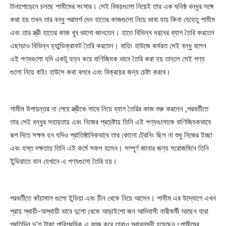
টানাপোড়েনে চলছে শামীমের সংসার। সেই বিষয়গুলো নিয়েই তার এক ঘনিষ্ঠ বন্ধুর সঙ্গে
কথা হয় তখন তার বন্ধু পরামর্শ দেন হাতের কাজগুলো নিয়ে ভাবা যায় কিনা যেহেতু শামীম
এবং তার স্ত্রী হাতের কাজ খুব ভালো জানতেন। হাতে বিভিন্ন ধরনের ব্যাগ তৈরি করতেন
এছাড়াও বিভিন্ন হ্যান্ডিক্রাফট তৈরি করতেন। বায়িং হাউজে কর্মরত সেই বন্ধু বলেন
এই পণ্যগুলো যদি একটু যত্ন করে বাণিজ্যিক ভাবে তৈরি করা হয় তাহলে সেই পণ্য
গুলো নিয়ে বাইং হাউসে কথা বলবে এবং বিক্রয়ের জন্য চেষ্টা করবে।
শামীম উপায়ন্তর না পেয়ে স্ত্রীকে সাথে নিয়ে ব্যাগ তৈরির কাজ শুরু করলেন ,পরবর্তীতে
তার সেই বন্ধুর সহায়তায় এবং নিজের প্রচেষ্টায় তিনি এই পণ্যগুলোকে বাণিজ্যিকভাবে
রূপ দিতে সক্ষম হন যদিও প্রাতিষ্ঠানিকভাবে তার কোনো ট্রেনিং ছিল না শুধু নিজের ইচ্ছা
এবং হস্ত দক্ষতায় তিনি এই কর্মে সফল হলেন। সম্পূর্ণ জানার জন্য সরোজমিনে তিনি
ইন্ডিয়াতে যান যেখানে এ পণ্যগুলো তৈরি হয়।
পরবর্তীতে কাঁচামাল গুলো ইন্ডিয়া এবং চীন থেকে নিয়ে আসেন। শামীম এর উদ্যোগে এখন
প্রায় স্থায়ী-অস্থায়ী ভাবে দুশো থেকে আড়াইশো জন আদিবাসী নারীকর্মী আছেন যারা
প্রতিদিন দু’শ টাকা পারিশ্রমিক এ কাজ করে তারাও স্বাবলম্বী হয়েছেন।শামীমের