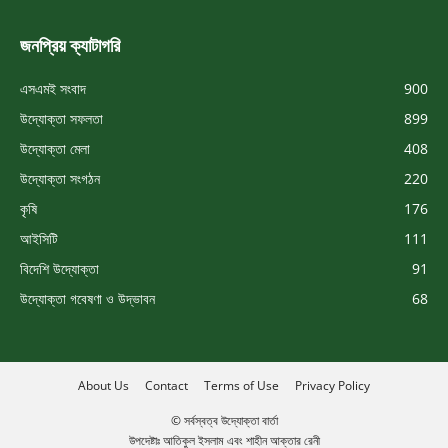
জনপ্রিয় ক্যাটাগরি
এসএমই সংবাদ
900
উদ্যোক্তা সফলতা
899
উদ্যোক্তা মেলা
408
উদ্যোক্তা সংগঠন
220
কৃষি
176
আইসিটি
111
বিদেশি উদ্যোক্তা
91
উদ্যোক্তা গবেষণা ও উদ্ভাবন
68
About Us
Contact
Terms of Use
Privacy Policy
© সর্বস্বত্ব উদ্যোক্তা বার্তা
উপদেষ্টাঃ আতিকুল ইসলাম এবং শাহীন আক্তার রেনী