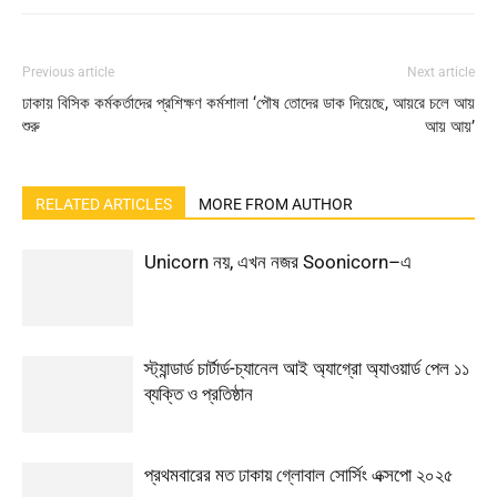
Previous article
Next article
ঢাকায় বিসিক কর্মকর্তাদের প্রশিক্ষণ কর্মশালা
‘পৌষ তোদের ডাক দিয়েছে, আয়রে চলে আয়
শুরু
আয় আয়’
RELATED ARTICLES
MORE FROM AUTHOR
Unicorn নয়, এখন নজর Soonicorn–এ
স্ট্যান্ডার্ড চার্টার্ড-চ্যানেল আই অ্যাগ্রো অ্যাওয়ার্ড পেল ১১
ব্যক্তি ও প্রতিষ্ঠান
প্রথমবারের মত ঢাকায় গ্লোবাল সোর্সিং এক্সপো ২০২৫