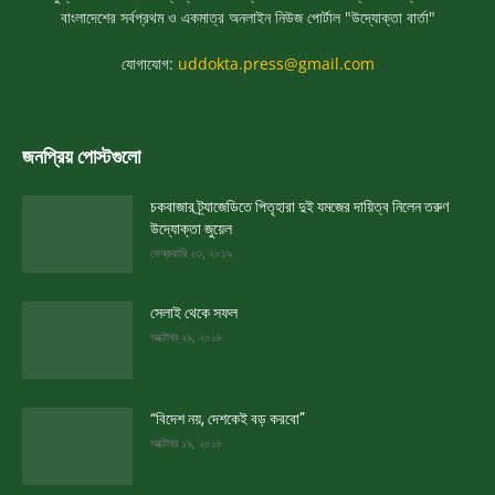
বাংলাদেশের সর্বপ্রথম ও একমাত্র অনলাইন নিউজ পোর্টাল "উদ্যোক্তা বার্তা"
যোগাযোগ:
uddokta.press@gmail.com
জনপ্রিয় পোস্টগুলো
চকবাজার ট্র্যাজেডিতে পিতৃহারা দুই যমজের দায়িত্ব নিলেন তরুণ
উদ্যোক্তা জুয়েল
ফেব্রুয়ারি ২৩, ২০১৯
সেলাই থেকে সফল
অক্টোবর ২৯, ২০১৮
“বিদেশ নয়, দেশকেই বড় করবো”
অক্টোবর ১৯, ২০১৮