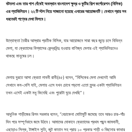
বটতলা এবং তার পাশ ঘেঁষেই অবস্থান বাংলাদেশ ক্ষুদ্র ও কুটির শিল্প কর্পোরেশন (বিসিক)
এর প্যাভিলিয়ন। ২২ টি স্টল নিয়ে সাজানো হয়েছে এবারের আয়োজনটি। যেখানে প্রায় সব
ধরনেরই পণ্যের দেখা মিলবে।
উদ্যোক্তা তৈরীর আস্থার প্রতীক বিসিক, যার আয়োজনে সারা বছর জুড়ে চলে বিভিন্ন
মেলা, যা ক্রেতাদের বিশ্বাসের কেন্দ্রবিন্দু হওয়ায় বাণিজ্য মেলার এই প্যাভিলিয়নেও
থাকছে মানুষের ঢল।
মেলায় ঘুরতে আসা ক্রেতা লাবনী রানী(৪৫) বলেন, “বিসিকের মেলা দেখলেই আমি
সেখানে কম-বেশি যাই, মেলায় এসে যখন চোখে পড়লো এতো সুন্দর একটা প্যাভিলিয়ন
তখন এসেই একটা মধু কিনেছি এবং পুরোটা ঘুরে দেখছি”।
আধুনিক শাড়ীজের রিপন সরকার বলেন, “বেচাকেনা মোটামুটি জমেছে তবে আরও চার-পাঁচ
দিন পরে সম্পূর্ণভাবে জমে উঠবে। আমাদের দোকানে ক্রেতাদের প্রথম পছন্দ জামদানী,
এছাড়াও সিল্ক, টাঙ্গাইল সুতি, জুট কাতান সহ প্রায় ১০ প্রকার শাড়ী ও বিছানার কাভার