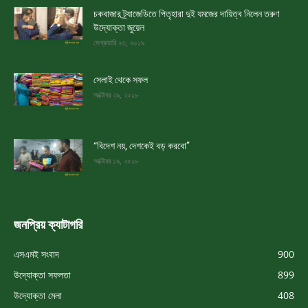
চকবাজার ট্র্যাজেডিতে পিতৃহারা দুই যমজের দায়িত্ব নিলেন তরুণ
উদ্যোক্তা জুয়েল
ফেব্রুয়ারি ২৩, ২০১৯
সেলাই থেকে সফল
অক্টোবর ২৯, ২০১৮
“বিদেশ নয়, দেশকেই বড় করবো”
অক্টোবর ১৯, ২০১৮
জনপ্রিয় ক্যাটাগরি
এসএমই সংবাদ
900
উদ্যোক্তা সফলতা
899
উদ্যোক্তা মেলা
408