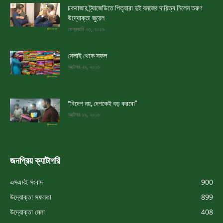
চকবাজার ট্র্যাজেডিতে পিতৃহারা দুই যমজের দায়িত্ব নিলেন তরুণ
উদ্যোক্তা জুয়েল
ফেব্রুয়ারি ২৩, ২০১৯
সেলাই থেকে সফল
অক্টোবর ২৯, ২০১৮
“বিদেশ নয়, দেশকেই বড় করবো”
অক্টোবর ১৯, ২০১৮
জনপ্রিয় ক্যাটাগরি
এসএমই সংবাদ
900
উদ্যোক্তা সফলতা
899
উদ্যোক্তা মেলা
408