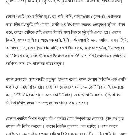
সুবিধা মিলবে। জিআই স্বীকৃতি এই পণ্যের মান ও দাম নির্ধারণে বড় ভূমিকা রাখবে।
কোনো একটি দেশের নির্দিষ্ট ভূখণ্ডের মাটি, পানি, আবহাওয়ার প্রেক্ষাপটে সেখানকার
জনগোষ্ঠীর সংস্কৃতি যদি কোনো একটি পণ্য উৎপাদনে সবচেয়ে গুরুত্বপূর্ণ ভূমিকা পালন
করে, তাহলে সেটিকে সেই দেশের জিআই পণ্য হিসেবে স্বীকৃতি দেওয়া হয়। দেশের
জিআই পণ্যের তালিকায় আছে জামদানি, ইলিশ, ক্ষীরশাপাতি আম, মসলিন, বাগদা চিংড়ি,
কালিজিরা চাল, বিজয়পুরের সাদা মাটি, রাজশাহীর সিল্ক, রংপুরের শতরঞ্জি, দিনাজপুরের
কাটারিভোগ চাল, রাজশাহী ও চাঁপাইনবাবগঞ্জের ফজলি আম, চাঁপাইনবাবগঞ্জের ল্যাংড়া ও
আশ্বিনা আম এবং নাটোরের কাঁচাগোল্লা।
বগুড়া চেম্বারের সহসভাপতি মাফুজুল ইসলাম বলেন, বগুড়া জেলায় প্রতিদিন এক কোটি
টাকার বেশি দই বিক্রি হয়। সেই হিসাবে বছরে প্রায় ৪০০ কোটি টাকার দই কেনাবেচা
হয়। মিষ্টি বিক্রি হয় প্রায় ৩০০ কোটি টাকার। এ ছাড়া মাটির সরা ও হাঁড়ি বানিয়ে
জীবিকা নির্বাহ করেন পাল সম্প্রদায়ের হাজার হাজার মানুষ।
যেভাবে খ্যাতির শিখরে বগুড়ার দই একসময় ঘোষ সম্প্রদায়ের লোকেরা গ্রামগঞ্জে ঘুরে
বগুড়ার দই বিক্রি করতেন। কালের বিবর্তনে ব্যবসার ধরন পাল্টেছে। এখন শহরের
সুসজ্জিত শোরুমে দইয়ের পসরা সাজিয়ে বিক্রি করেন ব্যবসায়ীরা। বিয়েশাদি, ঈদ, পয়লা