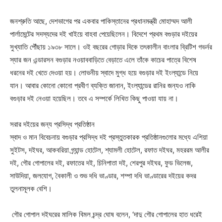
জনশ্রুতি আছে, দেশভাগের পর একবার পাকিস্তানের প্রধানমন্ত্রী মোহাম্মদ আলী
পার্লামেন্টের সদস্যদের দই খাইয়ে বাহবা পেয়েছিলেন। বিদেশে প্রথম বগুড়ার দইয়ের
সুখ্যাতি পৌঁছায় ১৯৩৮ সালে। ওই বছরের গোড়ার দিকে তৎকালীন বাংলার ব্রিটিশ গভর্নর
স্যার জন এন্ডারসন বগুড়ার নওয়াববাড়িতে বেড়াতে এলে তাঁকে কাচের পাত্রে বিশেষ
ধরনের দই খেতে দেওয়া হয়। লোভনীয় স্বাদে মুগ্ধ হয়ে বগুড়ার দই ইংল্যান্ডে নিয়ে
যান। আবার কোনো কোনো প্রবীণ ব্যক্তি জানান, ইংল্যান্ডের রানির জন্যও নাকি
বগুড়ার দই নেওয়া হয়েছিল। তবে এ সম্পর্কে লিখিত কিছু পাওয়া যায় না।
সরার দইয়ের জন্য প্রসিদ্ধ প্রতিষ্ঠান
স্বাদ ও মান বিবেচনায় বগুড়ার প্রসিদ্ধ দই প্রস্তুতকারক প্রতিষ্ঠানগুলোর মধ্যে এশিয়া
সুইটস, দইঘর, আকবরিয়া গ্র্যান্ড হোটেল, শ্যামলী হোটেল, রফাত দইঘর, মহররম আলীর
দই, গৌর গোপালের দই, রফাতের দই, চিনিপাতা দই, শেরপুর দইঘর, ফুড ভিলেজ,
সাউদিয়া, জলযোগ, বৈকালী ও শুভ দধি ভাণ্ডার, শম্পা দধি ভাণ্ডারের দইয়ের কদর
তুলনামূলক বেশি।
গৌর গোপাল দইঘরের মালিক বিমল চন্দ্র ঘোষ বলেন, ‘দাদু গৌর গোপালের হাত ধরেই