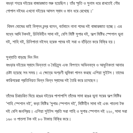
বগুড়া শহরে দইয়ের বাজারজাত শুরু হয়েছিল। তাঁর স্মৃতি ও সুনাম ধরে রাখতেই গৌর
গোপাল দইঘর এখনো দইয়ের আসল স্বাদ ও মান ধরে রেখেছে।’
বিমল ঘোষের ভাই বিপ্লব চন্দ্র বলেন, বর্তমানে নানা পদের দই বাজারজাত হচ্ছে। এর
মধ্যে আদি টকদই, চিনিবিহীন সাদা দই, বেশি মিষ্টি সুপার দই, অল্প মিষ্টির স্পেশাল ভুনা
দই, শাহি দই, চিনিপাতা দইসহ হরেক পদের দই সরা ও হাঁড়িতে করে বিক্রি হয়।
সুখ্যাতি বাড়ছে দিন দিন
বগুড়ার দইয়ের স্বাদে ভিন্নতা ও বৈচিত্র্য এবং বিপণনে অভিনবত্ব ও আধুনিকতা আনার
চেষ্টা হয়েছে সব সময়। এ ক্ষেত্রে অগ্রণী ভূমিকা পালন করছে এশিয়া সুইটস। তাদের
কারিগরেরা প্রতিনিয়ত ভিন্ন ভিন্ন স্বাদের দই তৈরি করে চলেছেন।
তাঁদের চিরাচরিত ঘিয়ে রঙের দইয়ের পাশাপাশি তাঁদের সাদা রঙের ভুনা সরের অল্প মিষ্টির
‘শাহি স্পেশাল দই’, কড়া মিষ্টির ‘সুপার স্পেশাল দই’, মিষ্টিহীন সাদা দই এবং পাতলা টক
দই বেশি জনপ্রিয়। এশিয়া সুইটস প্রতি সরা শাহি ও সুপার স্পেশাল দই ২২০, সাদা সরা
১৬০ ও পাতলা টক দই ৮০ টাকায় বিক্রি করে।