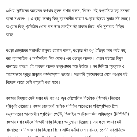
এশিয়া সুইটসের অন্যতম কর্ণধার নূরুল বাশার বলেন, ‘বিদেশে দই রপ্তানিতে বড় সমস্যা
হলো সংরক্ষণে। এ ছাড়া অসাধু কিছু ব্যবসায়ীর কারণে বগুড়ার দইয়ের সুনাম নষ্ট হচ্ছে।
অখ্যাত কিছু প্রতিষ্ঠান থেকে কম দামে মানহীন দই ঢাকায় নিয়ে বেশি মুনাফায় বিক্রি
হচ্ছে।
বগুড়া চেম্বারের সভাপতি মাসুদুর রহমান বলেন, বগুড়ার দই শুধু ঐতিহ্য আর গর্বই নয়;
বরং ব্যবসায়িক ও অর্থনৈতিক দিক থেকেও এর গুরুত্ব অনেক। যেমন দইয়ের বিপুল
বাজারের কারণে এই অঞ্চলে অনেক দুগ্ধখামার গড়ে উঠেছে। সব মিলিয়ে প্রত্যক্ষ ও
পরোক্ষভাবে প্রচুর মানুষের কর্মসংস্থান হয়েছে। সরকারি পৃষ্ঠপোষকতা পেলে বগুড়ার দই
বিদেশে আরো বেশি রপ্তানি করা যাবে।
বগুড়ার বিখ্যাত সেই সরার দই গত ২৫ জুন ভৌগোলিক নির্দেশক (জিআই) হিসেবে
স্বীকৃতি পেয়েছে। বগুড়া রেস্তোরাঁ মালিক সমিতির আবেদনের পরিপ্রেক্ষিতে শিল্প
মন্ত্রণালয়ের আওতাধীন প্রতিষ্ঠান পেটেন্ট, ডিজাইন ও ট্রেডমার্কস অধিদপ্তর (ডিপিডিটি)
বগুড়ার সরার দইকে জিআই পণ্য হিসেবে অনুমোদন দিয়েছে। এর ফলে বগুড়ার দই
বাংলাদেশের নিজস্ব পণ্য হিসেবে বিশ্বে এটির মর্যাদা যেমন বাড়বে, তেমনি রপ্তানিতেও