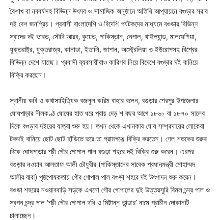
বৈশাখ বা নববর্ষসহ বিভিন্ন উৎসব ও সামাজিক অনুষ্ঠানে অতিথি আপ্যায়নে বগুড়ার সরার
দই বেশ জনপ্রিয়। প্রবাসী বাংলাদেশি ও বিদেশি পর্যটকদের মাধ্যমে বগুড়ার বিভিন্ন
স্বাদের দই ভারত, সৌদি আরব, কুয়েত, পাকিস্তান, নেপাল, থাইল্যান্ড, মালয়েশিয়া,
যুক্তরাষ্ট্র, যুক্তরাজ্য, কানাডা, ইতালি, জাপান, অস্ট্রেলিয়া ও ইউরোপসহ বিশ্বের
বিভিন্ন দেশে যাচ্ছে। প্রবাসী ব্যবসায়ীরাও কারিগর নিয়ে বিদেশে বগুড়ার দই বানিয়ে
বিক্রি করছেন।
স্থানীয় কবি ও কথাসাহিত্যিক বজলুল করিম বাহার বলেন, বগুড়ার শেরপুর উপজেলার
ঘোষপাড়ার নীলকণ্ঠ ঘোষের হাত ধরে প্রায় দেড় শ বছর আগে ১৮৬০ বা ১৮৭০ সালের
দিকে বগুড়ার দইয়ের যাত্রা শুরু হয়। তখন থেকে এখানকার ঘোষ সম্প্রদায়ের লোকেরা
টকদই বানিয়ে ছোট ছোট হাঁড়িতে ভরে তা গ্রামগঞ্জে বিক্রি করতেন। গেল শতকের শুরুর
দিকে ঘোষপাড়ার শ্রী গৌর গোপাল পাল বগুড়া শহরে দই বিক্রি শুরু করেন। এরপর
বগুড়ার নওয়াব আলতাফ আলী চৌধুরীর (পাকিস্তানের সাবেক প্রধানমন্ত্রী মোহাম্মদ
আলীর বাবা) পৃষ্ঠপোষকতায় গৌর গোপাল পাল বগুড়া শহরে দই উৎপাদন শুরু করেন।
বগুড়া শহরের নওয়াববাড়ি সড়কে এখনো গৌর গোপালের দুই উত্তরসূরি বিমল চন্দ্র পাল ও
স্বপন চন্দ্র পাল ‘শ্রী গৌর গোপাল দধি ও মিষ্টান্ন ভান্ডার’ নামে প্রাচীন দোকানটি
চালাচ্ছেন।