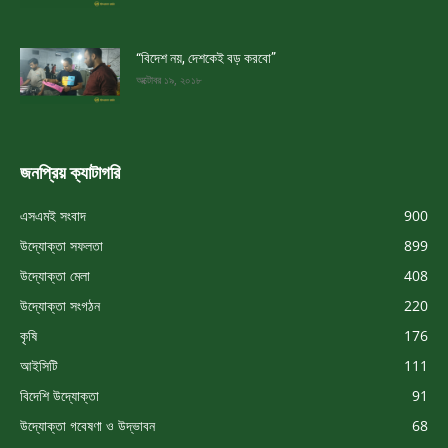
“বিদেশ নয়, দেশকেই বড় করবো”
অক্টোবর ১৯, ২০১৮
জনপ্রিয় ক্যাটাগরি
এসএমই সংবাদ
900
উদ্যোক্তা সফলতা
899
উদ্যোক্তা মেলা
408
উদ্যোক্তা সংগঠন
220
কৃষি
176
আইসিটি
111
বিদেশি উদ্যোক্তা
91
উদ্যোক্তা গবেষণা ও উদ্ভাবন
68