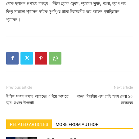
থেকে ফ্যাশন জগতের নক্ষত্র। লিটল ব্ল্যাক ড্রেস, শ্যানেল স্যুট, গয়না, ব্যাগ আর
বিশ্ব মাতানো শ্যানেল ফাইভ সুগন্ধির মাঝে চিরস্মরনীয় হয়ে আছেন গ্যাব্রিয়েল
শ্যানেল।
Previous article
Next article
ইলিশ সম্পদ রক্ষায় আমাদের এগিয়ে আসতে
বগুড়া বিভাগীয় এসএমই পণ্য মেলা ১০
হবে: মৎস্য উপদেষ্টা
নভেম্বর
RELATED ARTICLES
MORE FROM AUTHOR