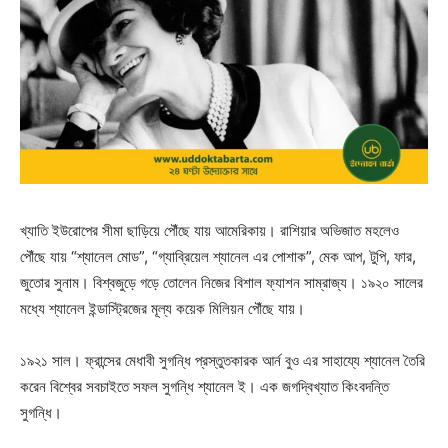
খ্যাতি ইউরোপের সীমা ছাড়িয়ে পৌঁছে যায় আমেরিকায়। রাশিয়ার অভিজাত মহলেও
পৌঁছে যায় “শ্যানেল মোড”, “গ্যাব্রিয়েল শ্যানেল এর পোশাক”, মেক আপ, টুপি, ফার,
জুতোর সুনাম। বিশ্বজুড়ে গড়ে তোলেন নিজের বিশাল ফ্যাশন সাম্রাজ্য। ১৯২০ সালের
মধ্যে শ্যানেল ইন্ডাস্ট্রিজের মূল্য কয়েক মিলিয়ন পৌঁছে যায়।
১৯২১ সাল। ফ্রান্সের মেধাবী সুগন্ধি প্রস্তুতকারক আর্ন বুও এর সাহায্যে শ্যানেল তৈরি
করেন বিশ্বের সবচাইতে সফল সুগন্ধি শ্যানেল ই। এক জগদ্বিখ্যাত কিংবদন্তি
সুগন্ধি।