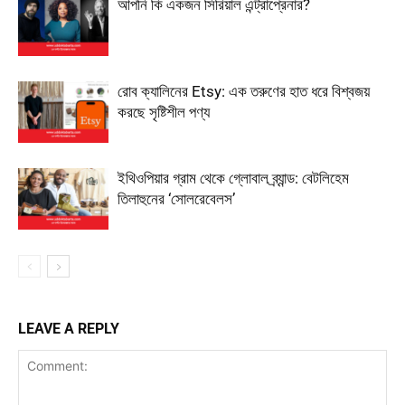
আপনি কি একজন সিরিয়াল এন্ট্রাপ্রেনার?
রোব ক্যালিনের Etsy: এক তরুণের হাত ধরে বিশ্বজয়
করছে সৃষ্টিশীল পণ্য
ইথিওপিয়ার গ্রাম থেকে গ্লোবাল ব্র্যান্ড: বেটলিহেম
তিলাহুনের ‘সোলরেবেলস’
LEAVE A REPLY