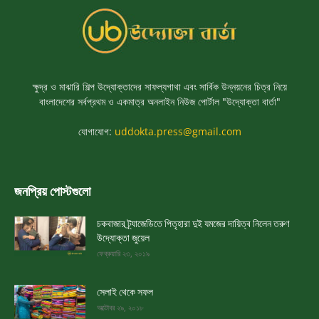
ক্ষুদ্র ও মাঝারি শিল্প উদ্যোক্তাদের সাফল্যগাথা এবং সার্বিক উন্নয়নের চিত্র নিয়ে
বাংলাদেশের সর্বপ্রথম ও একমাত্র অনলাইন নিউজ পোর্টাল "উদ্যোক্তা বার্তা"
যোগাযোগ:
uddokta.press@gmail.com
জনপ্রিয় পোস্টগুলো
চকবাজার ট্র্যাজেডিতে পিতৃহারা দুই যমজের দায়িত্ব নিলেন তরুণ
উদ্যোক্তা জুয়েল
ফেব্রুয়ারি ২৩, ২০১৯
সেলাই থেকে সফল
অক্টোবর ২৯, ২০১৮