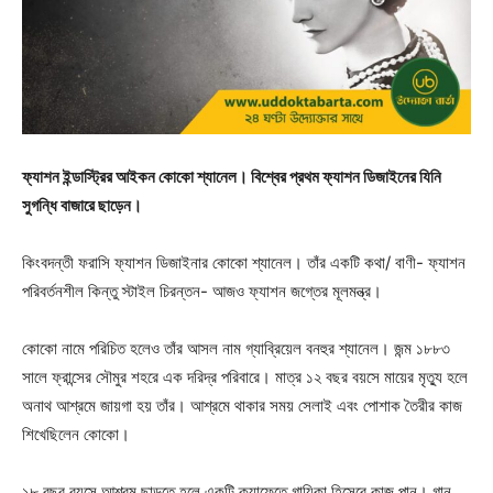
ফ্যাশন ইন্ডাস্ট্রির আইকন কোকো শ্যানেল। বিশ্বের প্রথম ফ্যাশন ডিজাইনের যিনি
সুগন্ধি বাজারে ছাড়েন।
কিংবদন্তী ফরাসি ফ্যাশন ডিজাইনার কোকো শ্যানেল। তাঁর একটি কথা/ বাণী- ফ্যাশন
পরিবর্তনশীল কিন্তু স্টাইল চিরন্তন- আজও ফ্যাশন জগ্তের মূলমন্ত্র।
কোকো নামে পরিচিত হলেও তাঁর আসল নাম গ্যাব্রিয়েল বনহুর শ্যানেল। জন্ম ১৮৮৩
সালে ফ্রান্সের সৌমুর শহরে এক দরিদ্র পরিবারে। মাত্র ১২ বছর বয়সে মায়ের মৃত্যু হলে
অনাথ আশ্রমে জায়গা হয় তাঁর। আশ্রমে থাকার সময় সেলাই এবং পোশাক তৈরীর কাজ
শিখেছিলেন কোকো।
১৮ বছর বয়সে আশ্রম ছাড়তে হলে একটি ক্যাফেতে গায়িকা হিসেবে কাজ পান। গান