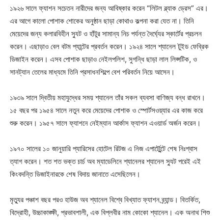
১৯২৬ সালে ফ্যাশন সচেতন নারীদের জন্য আবিষ্কার করেন “লিটল ব্ল্যাক ড্রেস” এর।
এর আগে কালো পোশাক শোকের অনুষ্ঠান ছাড়া কোথাও কল্পনা করা যেত না। তিনি
মেয়েদের জন্য কলারবিহীন স্যুট ও হাঁটুর সামান্য নিচ পর্যন্ত দৈর্ঘ্যের স্কার্টের প্রচলন
করেন। এছাড়াও বেল বটম প্যান্টের প্রবর্তন করেন। ১৯২৪ সালে শ্যানেল টুইড ফেব্রিক
ডিজাইন করেন। এসব পোশাক ছাড়াও নেইলপলিশ, সুগন্ধি ছাড়া লাল লিপ্সটিক, ও
সানট্যান তেলের মাধ্যমে তিনি প্রসাধনশিল্পে বেশ পরিবর্তন নিয়ে আসেন।
১৯৩৯ সালে দ্বিতীয় মহাযুদ্ধের সময় শ্যানেল তাঁর সকল ব্যবসা বাণিজ্য বন্ধ রাখনে।
১৫ বছর পর ১৯৫৪ সালে নতুন করে মেয়েদের পোশাক ও স্পোর্টসওয়্যার এর কাজ করে
শুরু করেন। ১৯৫৭ সালে ফ্যাশনে নেইম্যান আর্কাস ফ্যাশন এওয়ার্ড অর্জন করেন।
১৯৭০ সালের ১০ জানুয়ারি প্যারিসের হোটেল রিটজ এ নিজ এপার্ট্মেন্টে শেষ নিঃশ্বাস
ত্যাগ করেন। শত শত ভক্ত চার্চ অব ম্যাডেলিনে শ্যানেলর শ্যানেল স্যুট পরেই এই
কিংবদন্তি ডিজাইনারকে শেষ বিদায় জানাতে এসেছিলেন।
মৃত্যুর পঞ্চাশ বছর পরও হাউজ অব শ্যানেল বিশ্বে বিখ্যাত ফ্যাশন ব্র্যান্ড। বিতর্কিত,
বিদ্রোহী, উচ্চাকাঙ্ক্ষী, প্রভাবশালী, এক বিপ্লবীর নাম কোকো শ্যানেল। এক অনাথ শিশু