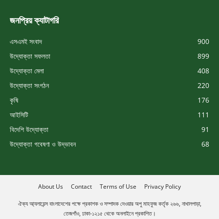
জনপ্রিয় ক্যাটাগরি
এসএমই সংবাদ
900
উদ্যোক্তা সফলতা
899
উদ্যোক্তা মেলা
408
উদ্যোক্তা সংগঠন
220
কৃষি
176
আইসিটি
111
বিদেশি উদ্যোক্তা
91
উদ্যোক্তা গবেষণা ও উদ্ভাবন
68
About Us
Contact
Terms of Use
Privacy Policy
ঐক্য আ্যলায়েন্স বাংলাদেশের পক্ষে প্রকাশক ও সম্পাদক দেওয়ার অপু মাহফুজ কর্তৃক ২৬৬, নাখালপাড়া,
তেজগাঁও, ঢাকা-১২১৫ থেকে অনলাইনে প্রকাশিত।