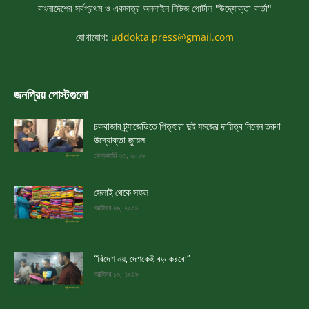
বাংলাদেশের সর্বপ্রথম ও একমাত্র অনলাইন নিউজ পোর্টাল "উদ্যোক্তা বার্তা"
যোগাযোগ:
uddokta.press@gmail.com
জনপ্রিয় পোস্টগুলো
চকবাজার ট্র্যাজেডিতে পিতৃহারা দুই যমজের দায়িত্ব নিলেন তরুণ
উদ্যোক্তা জুয়েল
ফেব্রুয়ারি ২৩, ২০১৯
সেলাই থেকে সফল
অক্টোবর ২৯, ২০১৮
“বিদেশ নয়, দেশকেই বড় করবো”
অক্টোবর ১৯, ২০১৮