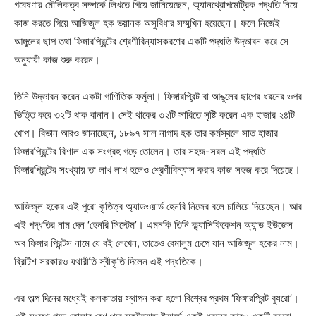
গবেষণার মৌলিকত্ব সম্পর্কে লিখতে গিয়ে জানিয়েছেন, অ্যানথ্রোপমেট্রিক পদ্ধতি নিয়ে
কাজ করতে গিয়ে আজিজুল হক ভয়ানক অসুবিধার সম্মুখিন হয়েছেন। ফলে নিজেই
আঙ্গুলের ছাপ তথা ফিঙ্গারপ্রিন্টের শ্রেণীবিন্যাসকরণের একটি পদ্ধতি উদ্ভাবন করে সে
অনুযায়ী কাজ শুরু করেন।
তিনি উদ্ভাবন করেন একটা গাণিতিক ফর্মুলা। ফিঙ্গারপ্রিন্ট বা আঙুলের ছাপের ধরনের ওপর
ভিত্তি করে ৩২টি থাক বানান। সেই থাকের ৩২টি সারিতে সৃষ্টি করেন এক হাজার ২৪টি
খোপ। বিভান আরও জানাচ্ছেন, ১৮৯৭ সাল নাগাদ হক তার কর্মস্থলে সাত হাজার
ফিঙ্গারপ্রিন্টের বিশাল এক সংগ্রহ গড়ে তোলেন। তার সহজ-সরল এই পদ্ধতি
ফিঙ্গারপ্রিন্টের সংখ্যায় তা লাখ লাখ হলেও শ্রেণীবিন্যাস করার কাজ সহজ করে দিয়েছে।
আজিজুল হকের এই পুরো কৃতিত্ব অ্যাডওয়ার্ড হেনরি নিজের বলে চালিয়ে দিয়েছেন। আর
এই পদ্ধতির নাম দেন ‘হেনরি সিস্টেম’। এমনকি তিনি ক্ল্যাসিফিকেশন অ্যান্ড ইউজেস
অব ফিঙ্গার প্রিন্টস নামে যে বই লেখেন, তাতেও বেমালুম চেপে যান আজিজুল হকের নাম।
ব্রিটিশ সরকারও যথারীতি স্বীকৃতি দিলেন এই পদ্ধতিকে।
এর অল্প দিনের মধ্যেই কলকাতায় স্থাপন করা হলো বিশ্বের প্রথম ‘ফিঙ্গারপ্রিন্ট ব্যুরো’।