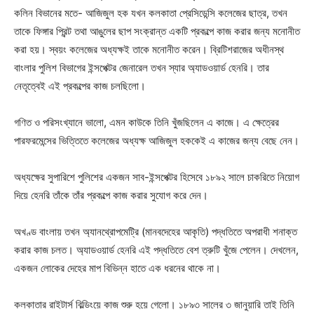
কলিন বিভানের মতে- আজিজুল হক যখন কলকাতা প্রেসিডেন্সি কলেজের ছাত্র, তখন
তাকে ফিঙ্গার প্রিন্ট তথা আঙুলের ছাপ সংক্রান্ত একটি প্রকল্পে কাজ করার জন্য মনোনীত
করা হয়। স্বয়ং কলেজের অধ্যক্ষই তাকে মনোনীত করেন। ব্রিটিশরাজের অধীনস্থ
বাংলার পুলিশ বিভাগের ইন্সপেক্টর জেনারেল তখন স্যার অ্যাডওয়ার্ড হেনরি। তার
নেতৃত্বেই এই প্রকল্পের কাজ চলছিলো।
গণিত ও পরিসংখ্যানে ভালো, এমন কাউকে তিনি খুঁজছিলেন এ কাজে। এ ক্ষেত্রের
পারফরমেন্সের ভিত্তিতে কলেজের অধ্যক্ষ আজিজুল হককেই এ কাজের জন্য বেছে নেন।
অধ্যক্ষের সুপারিশে পুলিশের একজন সাব-ইন্সপেক্টর হিসেবে ১৮৯২ সালে চাকরিতে নিয়োগ
দিয়ে হেনরি তাঁকে তাঁর প্রকল্পে কাজ করার সুযোগ করে দেন।
অখণ্ড বাংলায় তখন অ্যানথ্রোপমেট্রি (মানবদেহের আকৃতি) পদ্ধতিতে অপরাধী শনাক্ত
করার কাজ চলত। অ্যাডওয়ার্ড হেনরি এই পদ্ধতিতে বেশ ত্রুটি খুঁজে পেলেন। দেখলেন,
একজন লোকের দেহের মাপ বিভিন্ন হাতে এক ধরনের থাকে না।
কলকাতার রাইটার্স বিল্ডিংয়ে কাজ শুরু হয়ে গেলো। ১৮৯৩ সালের ৩ জানুয়ারি তাই তিনি