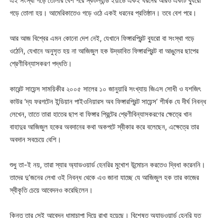
এই সংস্থা গড়ে তোলার বেশ পরে স্কটল্যান্ড ইয়ার্ডে একই ধরনের আরও একটি ব্যুরো
গড়ে তোলা হয়। আমেরিকাতেও গড়ে ওঠে একই ধরনের প্রতিষ্ঠান। তবে বেশ পরে।
আর আজ বিশ্বের এমন কোনো দেশ নেই, যেখানে ফিঙ্গারপ্রিন্ট ব্যুরো বা সংস্থা গড়ে
ওঠেনি, যেখানে অনুসৃত হয় না আজিজুল হক উদ্ভাবিত ফিঙ্গারপ্রিন্ট বা আঙুলের ছাপের
শ্রেণীবিন্যাসকরণ পদ্ধতি।
কারেন্ট সায়েন্স সাময়িকীর ২০০৫ সালের ১০ জানুয়ারি সংখ্যায় জিএস সোধী ও যশজিৎ
কাউর ‘দ্য ফরগটেন ইন্ডিয়ান পাইওনিয়ারস অব ফিঙ্গারপ্রিন্ট সায়েন্স’ শীর্ষক যে দীর্ঘ নিবন্ধ
লেখেন, তাতে তারা হাতের ছাপ বা ফিঙ্গার প্রিন্টের শ্রেণীবিন্যাসকরণের ক্ষেত্রে খান
বাহাদুর আজিজুল হকের অবদানের কথা অকপটে স্বীকার করে বলেছেন, এক্ষেত্রে তার
অবদান সবচেয়ে বেশি।
শুধু তা-ই নয়, তারা স্যার অ্যাডওয়ার্ড হেনরির মুখোশ উন্মোচন করতেও দ্বিধা করেননি।
তাদের দু’জনের লেখা ওই নিবন্ধ থেকে এও জানা যাচ্ছে যে আজিজুল হক তার কাজের
স্বীকৃতি চেয়ে আবেদনও করেছিলেন।
কিন্তু তার সেই আবেদন ধামাচাপা দিয়ে রাখা হয়েছে। বিশেষত অ্যাডওয়ার্ড হেনরি যত