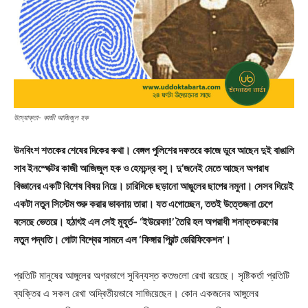
উদ্যোক্তা- কাজী আজিজুল হক
উনবিংশ শতকের শেষের দিকের কথা। বেঙ্গল পুলিশের দফতরে কাজে ডুবে আছেন দুই বাঙালি
সাব ইনস্পেক্টর কাজী আজিজুল হক ও হেমচন্দ্র বসু। দু’জনেই মেতে আছেন অপরাধ
বিজ্ঞানের একটি বিশেষ বিষয় নিয়ে। চারিদিকে ছড়ানো আঙুলের ছাপের নমুনা। সেসব দিয়েই
একটা নতুন সিস্টেম শুরু করার ভাবনায় তারা। যত এগোচ্ছেন, ততই উত্তেজনা চেপে
বসেছে ভেতরে। হঠাৎই এল সেই মুহূর্ত- ‘ইউরেকা!’ তৈরি হল অপরাধী শনাক্তকরণের
নতুন পদ্ধতি। গোটা বিশ্বের সামনে এল ‘ফিঙ্গার প্রিন্ট ভেরিফিকেশন’।
প্রতিটি মানুষের আঙ্গুলের অগ্রভাগে সুবিন্যস্ত কতগুলো রেখা রয়েছে। সৃষ্টিকর্তা প্রতিটি
ব্যক্তির এ সকল রেখা অদ্বিতীয়ভাবে সাজিয়েছেন। কোন একজনের আঙ্গুলের