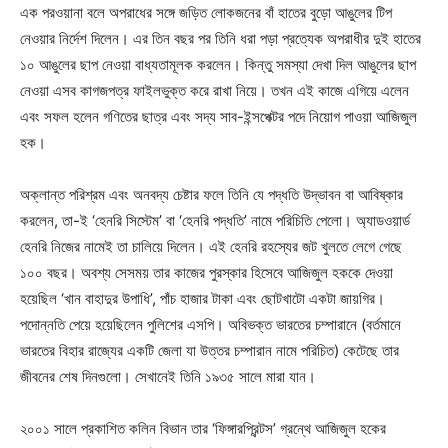
এক পরওয়ানা বলে অপরাধের সঙ্গে জড়িত লোকজনের বাঁ হাতের বুড়ো আঙুলের টিপ
নেওয়ার নির্দেশ দিলেন। এর তিন বছর পর তিনি ধরা পড়া প্রত্যেক অপরাধীর দুই হাতের
১০ আঙুলের ছাপ নেওয়া বাধ্যতামূলক করলেন। কিন্তু সমস্যা দেখা দিল আঙুলের ছাপ
নেওয়া এসব কাগজপত্র ফাইলভুক্ত করে রাখা নিয়ে। তখন এই কাজে এগিয়ে এলেন
এবং সফল হলেন গণিতের ছাত্র এবং সদ্য সাব-ইন্সপেক্টর পদে নিয়োগ পাওয়া আজিজুল
হক।
অক্লান্ত পরিশ্রম এবং অনবদ্য চেষ্টার ফলে তিনি যে পদ্ধতি উদ্ভাবন বা আবিষ্কার
করলেন, তা-ই ‘হেনরি সিস্টেম’ বা ‘হেনরি পদ্ধতি’ নামে পরিচিতি পেলো। অ্যাডওয়ার্ড
হেনরি নিজের নামেই তা চালিয়ে দিলেন। এই হেনরি রহস্যের জট খুলতে লেগে গেছে
১০০ বছর। অবশ্য সেসময় তার কাজের পুরস্কার হিসেবে আজিজুল হককে দেওয়া
হয়েছিল ‘খান বাহাদুর উপাধি’, পাঁচ হাজার টাকা এবং ছোটখাটো একটা জায়গির।
পদোন্নতি পেয়ে হয়েছিলেন পুলিশের এসপি। অবিভক্ত ভারতের চম্পারানে (বর্তমানে
ভারতের বিহার রাজ্যের একটি জেলা যা উত্তর চম্পারান নামে পরিচিত) কেটেছে তার
জীবনের শেষ দিনগুলো। সেখানেই তিনি ১৯৩৫ সালে মারা যান।
২০০১ সালে প্রকাশিত কলিন বিভান তার ‘ফিঙ্গারপ্রিন্টস’ গ্রন্থে আজিজুল হকের