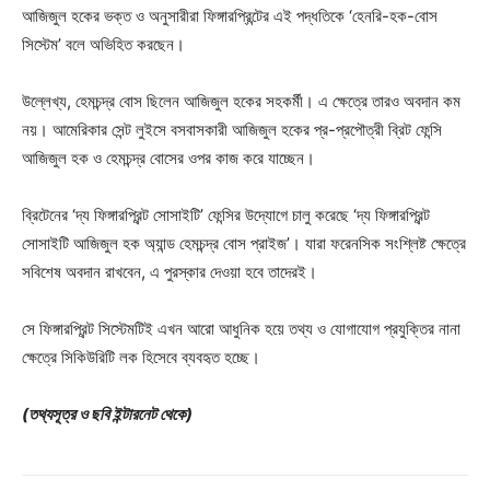
আজিজুল হকের ভক্ত ও অনুসারীরা ফিঙ্গারপ্রিন্টের এই পদ্ধতিকে ‘হেনরি-হক-বোস
সিস্টেম’ বলে অভিহিত করছেন।
উল্লেখ্য, হেমচন্দ্র বোস ছিলেন আজিজুল হকের সহকর্মী। এ ক্ষেত্রে তারও অবদান কম
নয়। আমেরিকার সেন্ট লুইসে বসবাসকারী আজিজুল হকের প্র-প্রপৌত্রী ব্রিট ফেন্সি
আজিজুল হক ও হেমচন্দ্র বোসের ওপর কাজ করে যাচ্ছেন।
ব্রিটেনের ‘দ্য ফিঙ্গারপ্রিন্ট সোসাইটি’ ফেন্সির উদ্যোগে চালু করেছে ‘দ্য ফিঙ্গারপ্রিন্ট
সোসাইটি আজিজুল হক অ্যান্ড হেমচন্দ্র বোস প্রাইজ’। যারা ফরেনসিক সংশ্লিষ্ট ক্ষেত্রে
সবিশেষ অবদান রাখবেন, এ পুরস্কার দেওয়া হবে তাদেরই।
সে ফিঙ্গারপ্রিন্ট সিস্টেমটিই এখন আরো আধুনিক হয়ে তথ্য ও যোগাযোগ প্রযুক্তির নানা
ক্ষেত্রে সিকিউরিটি লক হিসেবে ব্যবহৃত হচ্ছে।
(তথ্যসূত্র ও ছবি ইন্টারনেট থেকে)