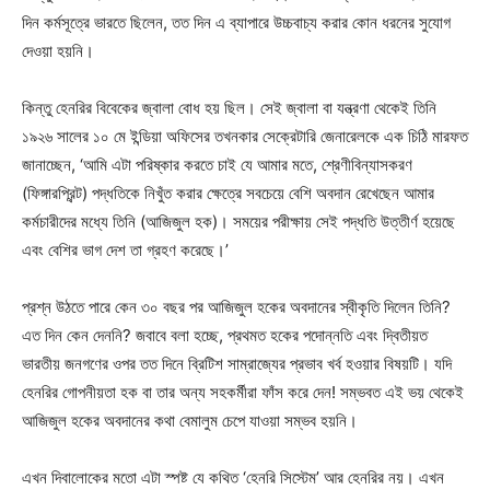
দিন কর্মসূত্রে ভারতে ছিলেন, তত দিন এ ব্যাপারে উচ্চবাচ্য করার কোন ধরনের সুযোগ
দেওয়া হয়নি।
কিন্তু হেনরির বিবেকের জ্বালা বোধ হয় ছিল। সেই জ্বালা বা যন্ত্রণা থেকেই তিনি
১৯২৬ সালের ১০ মে ইন্ডিয়া অফিসের তখনকার সেক্রেটারি জেনারেলকে এক চিঠি মারফত
জানাচ্ছেন, ‘আমি এটা পরিষ্কার করতে চাই যে আমার মতে, শ্রেণীবিন্যাসকরণ
(ফিঙ্গারপ্রিন্ট) পদ্ধতিকে নিখুঁত করার ক্ষেত্রে সবচেয়ে বেশি অবদান রেখেছেন আমার
কর্মচারীদের মধ্যে তিনি (আজিজুল হক)। সময়ের পরীক্ষায় সেই পদ্ধতি উত্তীর্ণ হয়েছে
এবং বেশির ভাগ দেশ তা গ্রহণ করেছে।’
প্রশ্ন উঠতে পারে কেন ৩০ বছর পর আজিজুল হকের অবদানের স্বীকৃতি দিলেন তিনি?
এত দিন কেন দেননি? জবাবে বলা হচ্ছে, প্রথমত হকের পদোন্নতি এবং দ্বিতীয়ত
ভারতীয় জনগণের ওপর তত দিনে ব্রিটিশ সাম্রাজ্যের প্রভাব খর্ব হওয়ার বিষয়টি। যদি
হেনরির গোপনীয়তা হক বা তার অন্য সহকর্মীরা ফাঁস করে দেন! সম্ভবত এই ভয় থেকেই
আজিজুল হকের অবদানের কথা বেমালুম চেপে যাওয়া সম্ভব হয়নি।
এখন দিবালোকের মতো এটা স্পষ্ট যে কথিত ‘হেনরি সিস্টেম’ আর হেনরির নয়। এখন