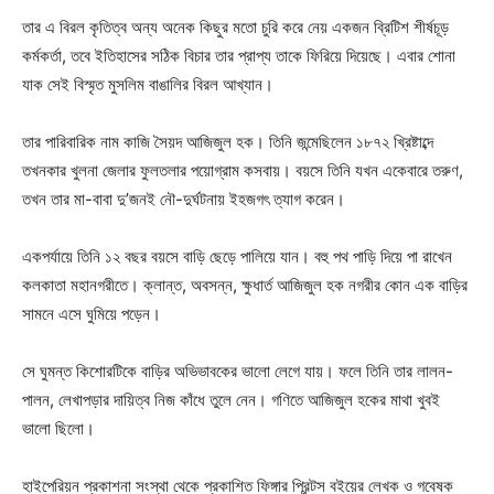
তার এ বিরল কৃতিত্ব অন্য অনেক কিছুর মতো চুরি করে নেয় একজন ব্রিটিশ শীর্ষচূড়
কর্মকর্তা, তবে ইতিহাসের সঠিক বিচার তার প্রাপ্য তাকে ফিরিয়ে দিয়েছে। এবার শোনা
যাক সেই বিস্মৃত মুসলিম বাঙালির বিরল আখ্যান।
তার পারিবারিক নাম কাজি সৈয়দ আজিজুল হক। তিনি জন্মেছিলেন ১৮৭২ খ্রিষ্টাব্দে
তখনকার খুলনা জেলার ফুলতলার পয়োগ্রাম কসবায়। বয়সে তিনি যখন একেবারে তরুণ,
তখন তার মা-বাবা দু’জনই নৌ-দুর্ঘটনায় ইহজগৎ ত্যাগ করেন।
একপর্যায়ে তিনি ১২ বছর বয়সে বাড়ি ছেড়ে পালিয়ে যান। বহু পথ পাড়ি দিয়ে পা রাখেন
কলকাতা মহানগরীতে। ক্লান্ত, অবসন্ন, ক্ষুধার্ত আজিজুল হক নগরীর কোন এক বাড়ির
সামনে এসে ঘুমিয়ে পড়েন।
সে ঘুমন্ত কিশোরটিকে বাড়ির অভিভাবকের ভালো লেগে যায়। ফলে তিনি তার লালন-
পালন, লেখাপড়ার দায়িত্ব নিজ কাঁধে তুলে নেন। গণিতে আজিজুল হকের মাথা খুবই
ভালো ছিলো।
হাইপেরিয়ন প্রকাশনা সংস্থা থেকে প্রকাশিত ফিঙ্গার প্রিন্টস বইয়ের লেখক ও গবেষক