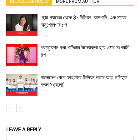
RELATED ARTICLES
MORE FROM AUTHOR
ছোট গ্যারেজ থেকে $১ বিলিয়ন কোম্পানি: এক মায়ের
অনুপ্রেরণার গল্প
গ্রাজুয়েশন করা খাদিজার উদ্যোক্তা হয়ে ওঠার সংগ্রামী
গল্প
বাংলাদেশ থেকে ফাইভারে মিলিয়ন ডলার আয়, ইতিহাস
গড়ল ‘ওয়েলো’
LEAVE A REPLY