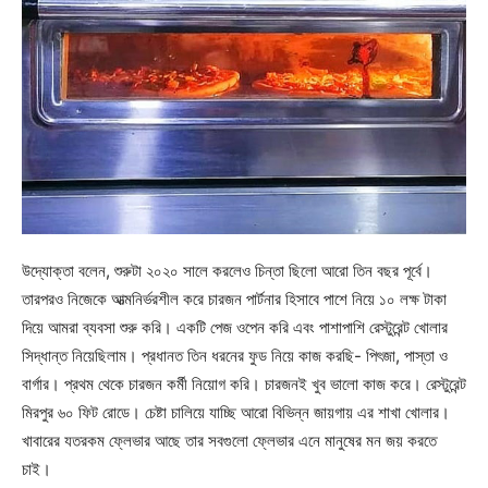
উদ্যোক্তা বলেন, শুরুটা ২০২০ সালে করলেও চিন্তা ছিলো আরো তিন বছর পূর্বে।
তারপরও নিজেকে আত্মনির্ভরশীল করে চারজন পার্টনার হিসাবে পাশে নিয়ে ১০ লক্ষ টাকা
দিয়ে আমরা ব্যবসা শুরু করি। একটি পেজ ওপেন করি এবং পাশাপাশি রেস্টুরেন্ট খোলার
সিদ্ধান্ত নিয়েছিলাম। প্রধানত তিন ধরনের ফুড নিয়ে কাজ করছি- পিৎজা, পাস্তা ও
বার্গার। প্রথম থেকে চারজন কর্মী নিয়োগ করি। চারজনই খুব ভালো কাজ করে। রেস্টুরেন্ট
মিরপুর ৬০ ফিট রোডে। চেষ্টা চালিয়ে যাচ্ছি আরো বিভিন্ন জায়গায় এর শাখা খোলার।
খাবারের যতরকম ফ্লেভার আছে তার সবগুলো ফ্লেভার এনে মানুষের মন জয় করতে
চাই।