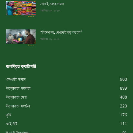
সেলাই থেকে সফল
অক্টোবর ২৯, ২০১৮
“বিদেশ নয়, দেশকেই বড় করবো”
অক্টোবর ১৯, ২০১৮
জনপ্রিয় ক্যাটাগরি
এসএমই সংবাদ
900
উদ্যোক্তা সফলতা
899
উদ্যোক্তা মেলা
408
উদ্যোক্তা সংগঠন
220
কৃষি
176
আইসিটি
111
বিদেশি উদ্যোক্তা
91