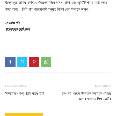
উদ্যোক্তা জাকির ভবিষ্যৎ পরিকল্পনা নিয়ে বলেন, ঢাকা এবং প্রতিটি শহরে শাখা করার
ইচ্ছা আছে। তিনি চান প্রত্যেকটি মানুষই পিৎজা‌ প্রো সম্পর্কে জানুক।
মেহনাজ খান
উদ্যোক্তা বার্তা ঢাকা
Previous article
Next article
‘বঙ্গবাহার’- বিশ্বপাটের নতুন হাটে
এসএমই খাতের উন্নয়নে সবাইকে এগিয়ে
আসার আহবান শিক্ষামন্ত্রীর