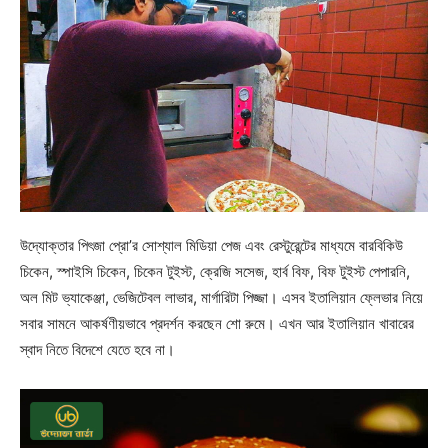
উদ্যোক্তার পিৎজা প্রো’র সোশ্যাল মিডিয়া পেজ এবং রেস্টুরেন্টের মাধ্যমে বারবিকিউ
চিকেন, স্পাইসি চিকেন, চিকেন টুইস্ট, ক্রেজি সসেজ, হার্ব বিফ, বিফ টুইস্ট পেপারনি,
অল মিট ভ্যাকেঞ্জা, ভেজিটেবল লাভার, মার্গারিটা পিজ্জা। এসব ইতালিয়ান ফ্লেভার নিয়ে
সবার সামনে আকর্ষণীয়ভাবে প্রদর্শন করছেন শো রুমে। এখন আর ইতালিয়ান খাবারের
স্বাদ নিতে বিদেশে যেতে হবে না।