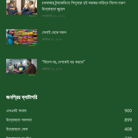
চকবাজার ট্র্যাজেডিতে পিতৃহারা দুই যমজের দায়িত্ব নিলেন তরুণ
উদ্যোক্তা জুয়েল
ফেব্রুয়ারি ২৩, ২০১৯
সেলাই থেকে সফল
অক্টোবর ২৯, ২০১৮
“বিদেশ নয়, দেশকেই বড় করবো”
অক্টোবর ১৯, ২০১৮
জনপ্রিয় ক্যাটাগরি
এসএমই সংবাদ
900
উদ্যোক্তা সফলতা
899
উদ্যোক্তা মেলা
408