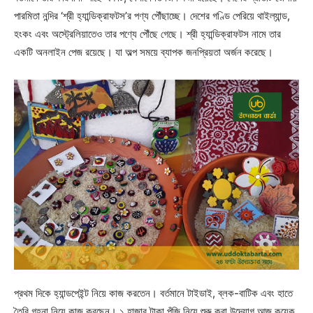
পারমিতা নন্দির ‘শ্রী হ্যান্ডিক্রাফটস’র পণ্য পৌঁছাচ্ছে। দেশের গণ্ডি পেরিয়ে থাইল্যান্ড,
হংকং এবং অস্ট্রেলিয়াতেও তার পণ্যে পৌঁছে গেছে। শ্রী হ্যান্ডিক্রাফটস নামে তার
একটি অনলাইন পেজ রয়েছে। যা অল্প সময়ে ব্যাপক জনপ্রিয়তা অর্জন করেছে।
প্রথম দিকে হ্যান্ডপেইন্ট নিয়ে কাজ করতেন। বর্তমানে টাইডাই, ব্লক-বাটিক এবং হাতে
তৈরি গহনা নিয়ে কাজ করছেন। ১ হাজার টাকা পুঁজি নিয়ে শুরু করা উদ্যোগ আজ কয়েক