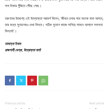
লাখ টাকার পুঁজিতে পৌঁছে গেছে।
তরুণদের উদ্দেশ্যে এই উদ্যোক্তা পরামর্শ দিলেন, ‘জীবনে চলার পথে অনেক বাধা আসবে,
তার মধ্যে সুযোগেরও দেখা মিলবে। সঠিক সুযোগ কাজে লাগিয়ে সামনে আগালে সফলতা
মিলবেই’।
তামান্না ইমাম
রাজশাহী ডেস্ক, উদ্যোক্তা বার্তা
Previous article
Next article