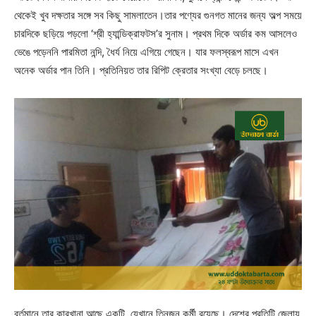
থেকেই খুব দক্ষতার সঙ্গে সব কিছু সামলাতেন।তার পণ্যের গুনগত মানের জন্য অল্প সময়ে
চারদিকে ছড়িয়ে পড়লো ‘শ্রী হ্যান্ডিক্রাফটস’র সুনাম। প্রথম দিকে অর্ডার কম আসলেও
ভেঙে পড়েননি পারমিতা নন্দি, ধৈর্য নিয়ে এগিয়ে গেছেন। যার ফলস্বরূপ মাসে এখন
অনেক অর্ডার পান তিনি। প্রতিনিয়ত তার রিপিট ক্রেতার সংখ্যা বেড়ে চলছে।
বর্তমানে তার কারখানা আছে একটি, যেখানে তিনজন কর্মী রয়েছে। দেশের প্রতিটি জেলায়