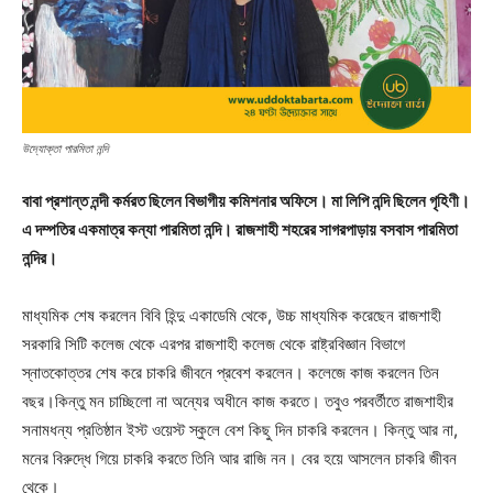
উদ্যোক্তা পারমিতা নন্দি
বাবা প্রশান্ত নন্দী কর্মরত ছিলেন বিভাগীয় কমিশনার অফিসে। মা লিপি নন্দি ছিলেন গৃহিণী।
এ দম্পতির একমাত্র কন্যা পারমিতা নন্দি। রাজশাহী শহরের সাগরপাড়ায় বসবাস পারমিতা
নন্দির।
মাধ্যমিক শেষ করলেন বিবি হিন্দু একাডেমি থেকে, উচ্চ মাধ্যমিক করেছেন রাজশাহী
সরকারি সিটি কলেজ থেকে এরপর রাজশাহী কলেজ থেকে রাষ্ট্রবিজ্ঞান বিভাগে
স্নাতকোত্তর শেষ করে চাকরি জীবনে প্রবেশ করলেন। কলেজে কাজ করলেন তিন
বছর।কিন্তু মন চাচ্ছিলো না অন্যের অধীনে কাজ করতে। তবুও পরবর্তীতে রাজশাহীর
সনামধন্য প্রতিষ্ঠান ইস্ট ওয়েস্ট স্কুলে বেশ কিছু দিন চাকরি করলেন। কিন্তু আর না,
মনের বিরুদ্ধে গিয়ে চাকরি করতে তিনি আর রাজি নন। বের হয়ে আসলেন চাকরি জীবন
থেকে।