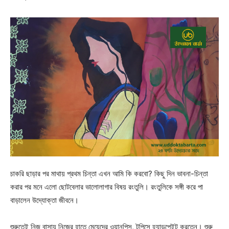
চাকরি ছাড়ার পর মাথায় প্রথম চিন্তা এখন আমি কি করবো? কিছু দিন ভাবনা-চিন্তা
করার পর মনে এলো ছোটবেলার ভালোলাগার বিষয় রংতুলি। রংতুলিকে সঙ্গী করে পা
বাড়ালেন উদ্যোক্তা জীবনে।
শুরুতেই নিজ বাসায় নিজের হাতে মেয়েদের ওয়ানপিস, টুপিসে হ্যান্ডপেইন্ট করতেন। শুরু