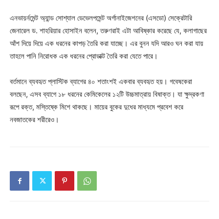
এনভায়র্নমেন্ট অ্যান্ড সোশ্যাল ডেভেলপমেন্ট অর্গানাইজেশনের (এসডো) সেক্রেটারি
জেনারেল ড. শাহরিয়ার হোসাইন বলেন, তরুণরাই এটা আবিষ্কার করেছে যে, কলাগাছের
আঁশ দিয়ে দিয়ে এক ধরনের কাপড় তৈরি করা যাচ্ছে। এর বুনন যদি আরও ঘন করা যায়
তাহলে পানি নিরোধক এক ধরনের প্রোডাক্ট তৈরি করা যেতে পারে।
বর্তমানে ব্যবহৃত প্লাস্টিক ব্যাগের ৪০ শতাংশই একবার ব্যবহৃত হয়। গবেষকেরা
বলছেন, এসব ব্যাগে ১৮ ধরনের কেমিকেলের ১২টি উচ্চমাত্রায় বিষাক্ত। যা ক্ষুদ্রকণা
রূপে রক্ত, মস্তিষ্কে মিশে থাকছে। মায়ের বুকের দুধের মাধ্যমে প্রবেশ করে
নবজাতকের শরীরেও।