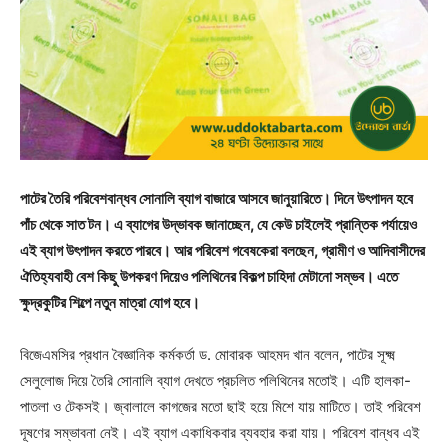
পাটের তৈরি পরিবেশবান্ধব সোনালি ব্যাগ বাজারে আসবে জানুয়ারিতে। দিনে উৎপাদন হবে
পাঁচ থেকে সাত টন। এ ব্যাগের উদ্ভাবক জানাচ্ছেন, যে কেউ চাইলেই প্রান্তিক পর্যায়েও
এই ব্যাগ উৎপাদন করতে পারবে। আর পরিবেশ গবেষকেরা বলছেন, গ্রামীণ ও আদিবাসীদের
ঐতিহ্যবাহী বেশ কিছু উপকরণ দিয়েও পলিথিনের বিকল্প চাহিদা মেটানো সম্ভব। এতে
ক্ষুদ্রকুটির শিল্পে নতুন মাত্রা যোগ হবে।
বিজেএমসির প্রধান বৈজ্ঞানিক কর্মকর্তা ড. মোবারক আহমদ খান বলেন, পাটের সূক্ষ্ম
সেলুলোজ দিয়ে তৈরি সোনালি ব্যাগ দেখতে প্রচলিত পলিথিনের মতোই। এটি হালকা-
পাতলা ও টেকসই। জ্বালালে কাগজের মতো ছাই হয়ে মিশে যায় মাটিতে। তাই পরিবেশ
দূষণের সম্ভাবনা নেই। এই ব্যাগ একাধিকবার ব্যবহার করা যায়। পরিবেশ বান্ধব এই