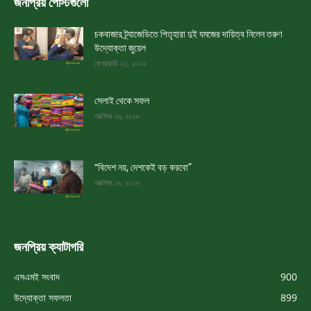
জনপ্রিয় পোস্টগুলো
চকবাজার ট্র্যাজেডিতে পিতৃহারা দুই যমজের দায়িত্ব নিলেন তরুণ
উদ্যোক্তা জুয়েল
ফেব্রুয়ারি ২৩, ২০১৯
সেলাই থেকে সফল
অক্টোবর ২৯, ২০১৮
“বিদেশ নয়, দেশকেই বড় করবো”
অক্টোবর ১৯, ২০১৮
জনপ্রিয় ক্যাটাগরি
এসএমই সংবাদ
900
উদ্যোক্তা সফলতা
899