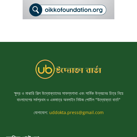
ক্ষুদ্র ও মাঝারি শিল্প উদ্যোক্তাদের সাফল্যগাথা এবং সার্বিক উন্নয়নের চিত্র নিয়ে
বাংলাদেশের সর্বপ্রথম ও একমাত্র অনলাইন নিউজ পোর্টাল "উদ্যোক্তা বার্তা"
যোগাযোগ:
uddokta.press@gmail.com