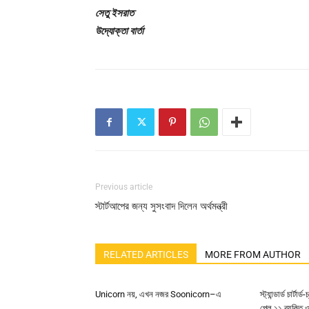
সেতু ইসরাত
উদ্যোক্তা বার্তা
Previous article
স্টার্টআপের জন্য সুসংবাদ দিলেন অর্থমন্ত্রী
RELATED ARTICLES
MORE FROM AUTHOR
Unicorn নয়, এখন নজর Soonicorn–এ
স্ট্যান্ডার্ড চার্ট
পেল ১১ ব্যক্তি ও 