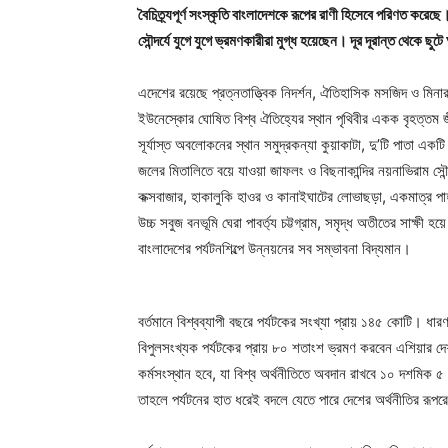
বৈচিত্র্যপূর্ণ সংস্কৃতি বাংলাদেশকে রূপের রাণী হিসেবে পরিণত করেছে।
সৌন্দর্যে যুগে যুগে ভ্রমণকারীরা মুগ্ধ হয়েছেন। দূর দূরান্ত থেকে
এদেশের রয়েছে প্রত্নতাত্ত্বিক নিদর্শন, ঐতিহাসিক মসজিদ ও মিনার,
ইউনেস্কোর ঘোষিত বিশ্ব ঐতিহ্যের স্থান পৃথিবীর একক বৃহত্তম জী
সূর্যাস্ত অবলোকনের স্থান সমুদ্রকন্যা কুয়াকাটা, দু’টি পাতা একট
জলের মিতালিতে বয়ে যাওয়া জাফলং ও বিছনাকান্দির নয়নাভিরাম সৌন্
কক্সবাজার, হাকালুকি হাওর ও কানাইঘাটের লোভাছড়া, একমাত্র পাহাড়
উচ্চ সবুজ বনভূমি ঘেরা পাবর্ত্য চট্টগ্রাম, সমৃদ্ধ অতীতের সাক্ষী হয়
বাংলাদেশের পর্যটনশিল্পে উন্নয়নের সব সম্ভাবনা বিদ্যমান।
বর্তমানে বিশ্বব্যাপী বছরে পর্যটকের সংখ্যা প্রায় ১৪৫ কোটি। 
বিপুলসংখ্যক পর্যটকের প্রায় ৮০ শতাংশ ভ্রমণ করবেন এশিয়ার 
কর্মসংস্থান হবে, যা বিশ্ব অর্থনীতিতে অবদান রাখবে ১০ দশমিক ৫
তাহলে পর্যটনের হাত ধরেই বদলে যেতে পারে দেশের অর্থনীতির রূপর