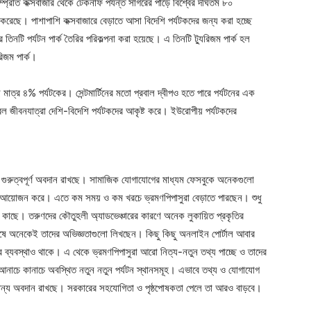
সম্প্রতি কক্সবাজার থেকে টেকনাফ পর্যন্ত সাগরের পাড়ে বিশ্বের দীর্ঘতম ৮০
 করেছে। পাশাপাশি কক্সবাজারে বেড়াতে আসা বিদেশি পর্যটকদের জন্য করা হচ্ছে
 তিনটি পর্যটন পার্ক তৈরির পরিকল্পনা করা হয়েছে। এ তিনটি ট্যুরিজম পার্ক হল
রিজম পার্ক।
 মাত্র ৪% পর্যটকের। সেন্টমার্টিনের মতো প্রবাল দ্বীপও হতে পারে পর্যটনের এক
 জীবনযাত্রা দেশি-বিদেশি পর্যটকদের আকৃষ্ট করে। ইউরোপীয় পর্যটকদের
তে গুরুত্বপূর্ণ অবদান রাখছে। সামাজিক যোগাযোগের মাধ্যম ফেসবুকে অনেকগুলো
োগ্রাম আয়োজন করে। এতে কম সময় ও কম খরচে ভ্রমণপিপাসুরা বেড়াতে পারছেন। শুধু
শের কাছে। তরুণদের কৌতুহলী অ্যাডভেঞ্চারের কারণে অনেক লুকায়িত প্রকৃতির
 শেষে অনেকেই তাদের অভিজ্ঞতাগুলো লিখছেন। কিছু কিছু অনলাইন পোর্টাল আবার
 ব্যবস্থাও থাকে। এ থেকে ভ্রমণপিপাসুরা আরো নিত্য-নতুন তথ্য পাচ্ছে ও তাদের
আনাচে কানাচে অবস্থিত নতুন নতুন পর্যটন স্থানসমূহ। এভাবে তথ্য ও যোগাযোগ
অসামান্য অবদান রাখছে। সরকারের সহযোগিতা ও পৃষ্ঠপোষকতা পেলে তা আরও বাড়বে।