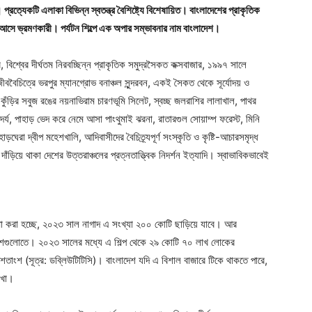
 প্রত্যেকটি এলাকা বিভিন্ন স্বতন্ত্র বৈশিষ্ট্যে বিশেষায়িত। বাংলাদেশের প্রাকৃতিক
 ছুটে আসে ভ্রমণকারী। পর্যটন শিল্পে এক অপার সম্ভাবনার নাম বাংলাদেশ।
 বিশ্বের দীর্ঘতম নিরবচ্ছিন্ন প্রাকৃতিক সমুদ্রসৈকত কক্সবাজার, ১৯৯৭ সালে
ববৈচিত্রে ভরপুর ম্যানগ্রোভ বনাঞ্চল সুন্দরবন, একই সৈকত থেকে সূর্যোদয় ও
ি কুঁড়ির সবুজ রঙের নয়নাভিরাম চারণভূমি সিলেট, স্বচ্ছ জলরাশির লালাখাল, পাথর
দর্য, পাহাড় ভেদ করে নেমে আসা পাংথুমাই ঝরনা, রাতারগুল সোয়াম্প ফরেস্ট, মিনি
ঘেরা দ্বীপ মহেশখালি, আদিবাসীদের বৈচিত্র্যপূর্ণ সংস্কৃতি ও কৃষ্টি-আচারসমৃদ্ধ
ে দাঁড়িয়ে থাকা দেশের উত্তরাঞ্চলের প্রত্নতাত্ত্বিক নিদর্শন ইত্যাদি। স্বাভাবিকভাবেই
ধারণা করা হচ্ছে, ২০২৩ সাল নাগাদ এ সংখ্যা ২০০ কোটি ছাড়িয়ে যাবে। আর
দেশগুলোতে। ২০২৩ সালের মধ্যে এ শিল্প থেকে ২৯ কোটি ৭০ লাখ লোকের
 শতাংশ (সূত্র: ডব্লিউটিটিসি)। বাংলাদেশ যদি এ বিশাল বাজারে টিকে থাকতে পারে,
েখা।