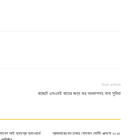
Next article
বাজেটে এসএমই খাতের জন্য কর অবকাশসহ নানা সুবিধা
ার্ড-চ্যানেল আই অ্যাগ্রো অ্যাওয়ার্ড
প্রথমবারের মত ঢাকায় গ্লোবাল সোর্সিং এক্সপো ২০২৫
প্রতিষ্ঠান