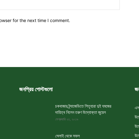
owser for the next time I comment.
জনপ্রিয় পোস্টগুলো
জন
চকবাজার ট্র্যাজেডিতে পিতৃহারা দুই যমজের
এস
দায়িত্ব নিলেন তরুণ উদ্যোক্তা জুয়েল
উদ
ফেব্রুয়ারি ২৩, ২০১৯
উদ
উদ
সেলাই থেকে সফল