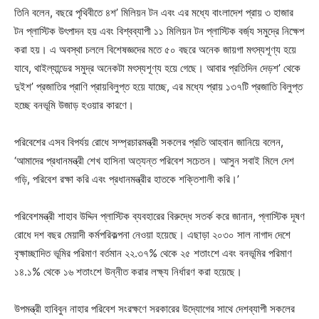
তিনি বলেন, বছরে পৃথিবীতে ৪শ’ মিলিয়ন টন এবং এর মধ্যে বাংলাদেশ প্রায় ৩ হাজার
টন প্লাস্টিক উৎপাদন হয় এবং বিশ্বব্যাপী ১১ মিলিয়ন টন প্লাস্টিক বর্জ্য সমুদ্রে নিক্ষেপ
করা হয়। এ অবস্থা চললে বিশেষজ্ঞদের মতে ৫০ বছরে অনেক জায়গা মৎস্যশূণ্য হয়ে
যাবে, থাইল্যান্ডের সমুদ্র অনেকটা মৎস্যশূণ্য হয়ে গেছে। আবার প্রতিদিন দেড়শ’ থেকে
দুইশ’ প্রজাতির প্রাণি প্রায়বিলুপ্ত হয়ে যাচ্ছে, এর মধ্যে প্রায় ১৩৭টি প্রজাতি বিলুপ্ত
হচ্ছে বনভূমি উজাড় হওয়ার কারণে।
পরিবেশের এসব বিপর্যয় রোধে সম্প্রচারমন্ত্রী সকলের প্রতি আহবান জানিয়ে বলেন,
‘আমাদের প্রধানমন্ত্রী শেখ হাসিনা অত্যন্ত পরিবেশ সচেতন। আসুন সবাই মিলে দেশ
গড়ি, পরিবেশ রক্ষা করি এবং প্রধানমন্ত্রীর হাতকে শক্তিশালী করি।’
পরিবেশমন্ত্রী শাহাব উদ্দিন প্লাস্টিক ব্যবহারের বিরুদ্ধে সতর্ক করে জানান, প্লাস্টিক দূষণ
রোধে দশ বছর মেয়াদী কর্মপরিকল্পনা নেওয়া হয়েছে। এছাড়া ২০৩০ সাল নাগাদ দেশে
বৃক্ষাচ্ছাদিত ভূমির পরিমাণ বর্তমান ২২.৩৭% থেকে ২৫ শতাংশে এবং বনভূমির পরিমাণ
১৪.১% থেকে ১৬ শতাংশে উন্নীত করার লক্ষ্য নির্ধারণ করা হয়েছে।
উপমন্ত্রী হাবিবুন নাহার পরিবেশ সংরক্ষণে সরকারের উদ্যোগের সাথে দেশব্যাপী সকলের