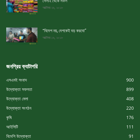
সেলাই থেকে সফল
অক্টোবর ২৯, ২০১৮
“বিদেশ নয়, দেশকেই বড় করবো”
অক্টোবর ১৯, ২০১৮
জনপ্রিয় ক্যাটাগরি
এসএমই সংবাদ
900
উদ্যোক্তা সফলতা
899
উদ্যোক্তা মেলা
408
উদ্যোক্তা সংগঠন
220
কৃষি
176
আইসিটি
111
বিদেশি উদ্যোক্তা
91