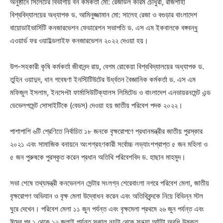
অনুষ্ঠানে সিলেটের বিভাগীয় বন কর্মকর্তা মো: রেজাউল করিম চৌধুরী, রাজশাহী
বিশ্ববিদ্যালয়ের অধ্যাপক ড. আমিনুজ্জামান মো: সালেহ রেজা ও বগুড়ার বাংলাদেশ
বায়োডাইভার্সিটি কনজারভেশন ফেডারেশন সভাপতি ড. এস এম ইকবালকে বঙ্গবন্ধু
এওয়ার্ড ফর ওয়াইল্ডলাইফ কনজারভেশন ২০২২ দেওয়া হয়।
উপ-সহকারী কৃষি কর্মকর্তা জীবানন্দ রায়, বেগম রোকেয়া বিশ্ববিদ্যালয়ের অধ্যাপক ড.
তুহিন ওয়াদুদ, ধান গবেষণা ইনস্টিটিউটের উর্ধ্বতন বৈজ্ঞানিক কর্মকর্তা ড. এস এম
মফিজুল ইসলাম, ইনসেপ্টা ফার্মাসিউটিক্যালস লিমিটেড ও বাংলাদেশ এনভায়রনমেন্ট এন্ড
ডেভেলপমেন্ট সোসাইটিকে (বেডস) দেওয়া হয় জাতীয় পরিবেশ পদক ২০২২।
পাশাপাশি ৬টি শ্রেণিতে নির্বাচিত ১৮ জনকে বৃক্ষরোপণে প্রধানমন্ত্রীর জাতীয় পুরস্কার
২০২১ এবং সামাজিক বনায়নে অংশগ্রহণকারী সর্বোচ্চ লভ্যাংশপ্রাপ্ত ৫ জন মহিলা ও
৫ জন পুরুষকে পুরস্কৃত করেন প্রধান অতিথি পরিবেশবিদ ড. হাছান মাহমুদ।
সভা শেষে তথ্যমন্ত্রী কনভেনশন সেন্টার সংলগ্ন শেরেবাংলা নগরে পরিবেশ মেলা, জাতীয়
বৃক্ষরোপণ অভিযান ও বৃক্ষ মেলা উদ্বোধন করেন এবং অতিথিবৃন্দকে নিয়ে বিভিন্ন স্টল
ঘুরে দেখেন। পরিবেশ মেলা ১১ জুন পর্যন্ত এবং বৃক্ষমেলা প্রথমে ২৬ জুন পর্যন্ত এবং
ঈদের পর ১ থেকে ১২ জুলাই পর্যন্ত সকাল নয়টা থেকে সন্ধ্যা আটটা অবধি উন্মুক্ত