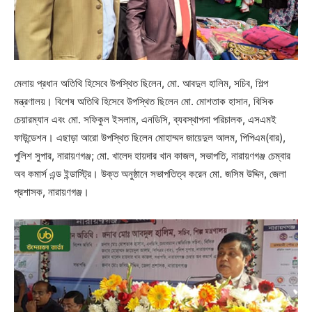
মেলায় প্রধান অতিথি হিসেবে উপস্থিত ছিলেন, মো. আবদুল হালিম, সচিব, শিল্প
মন্ত্রণালয়। বিশেষ অতিথি হিসেবে উপস্থিত ছিলেন মো. মোশতাক হাসান, বিসিক
চেয়ারম্যান এবং মো. সফিকুল ইসলাম, এনডিসি, ব্যবস্থাপনা পরিচালক, এসএমই
ফাউন্ডেশন। এছাড়া আরো উপস্থিত ছিলেন মোহাম্মদ জায়েদুল আলম, পিপিএম(বার),
পুলিশ সুপার, নারায়ণগঞ্জ; মো. খালেদ হায়দার খান কাজল, সভাপতি, নারায়ণগঞ্জ চেম্বার
অব কমার্স এন্ড ইন্ডাস্ট্রি। উক্ত অনুষ্ঠানে সভাপতিত্ব করেন মো. জসিম উদ্দিন, জেলা
প্রশাসক, নারায়ণগঞ্জ।