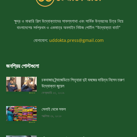
ক্ষুদ্র ও মাঝারি শিল্প উদ্যোক্তাদের সাফল্যগাথা এবং সার্বিক উন্নয়নের চিত্র নিয়ে
বাংলাদেশের সর্বপ্রথম ও একমাত্র অনলাইন নিউজ পোর্টাল "উদ্যোক্তা বার্তা"
যোগাযোগ:
uddokta.press@gmail.com
জনপ্রিয় পোস্টগুলো
চকবাজার ট্র্যাজেডিতে পিতৃহারা দুই যমজের দায়িত্ব নিলেন তরুণ
উদ্যোক্তা জুয়েল
ফেব্রুয়ারি ২৩, ২০১৯
সেলাই থেকে সফল
অক্টোবর ২৯, ২০১৮