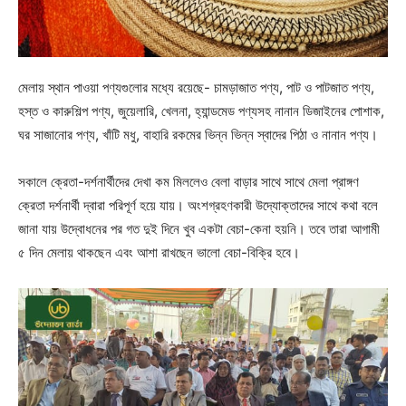
মেলায় স্থান পাওয়া পণ্যগুলোর মধ্যে রয়েছে- চামড়াজাত পণ্য, পাট ও পাটজাত পণ্য,
হস্ত ও কারুশিল্প পণ্য, জুয়েলারি, খেলনা, হ্যান্ডমেড পণ্যসহ নানান ডিজাইনের পোশাক,
ঘর সাজানোর পণ্য, খাঁটি মধু, বাহারি রকমের ভিন্ন ভিন্ন স্বাদের পিঠা ও নানান পণ্য।
সকালে ক্রেতা-দর্শনার্থীদের দেখা কম মিললেও বেলা বাড়ার সাথে সাথে মেলা প্রাঙ্গণ
ক্রেতা দর্শনার্থী দ্বারা পরিপূর্ণ হয়ে যায়। অংশগ্রহণকারী উদ্যোক্তাদের সাথে কথা বলে
জানা যায় উদ্বোধনের পর গত দুই দিনে খুব একটা বেচা-কেনা হয়নি। তবে তারা আগামী
৫ দিন মেলায় থাকছেন এবং আশা রাখছেন ভালো বেচা-বিক্রি হবে।