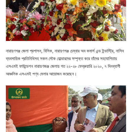
নারায়ণগঞ্জ জেলা প্রশাসন, বিসিক, নারায়ণগঞ্জ চেম্বার অব কমার্স এন্ড ইন্ডাস্ট্রি, নাসিব
ব্যবসায়িক প্রতিনিধিসহ সকল স্টেক হোল্ডারদের সম্পৃক্ত করে তাঁদের সহযোগিতায়
এসএমই ফাউন্ডেশন নারায়ণজঞ্জ জেলায় গত ২২-২৮ ফেব্রুয়ারি ২০২০, ৭ দিনব্যাপী
আঞ্চলিক এসএমই পণ্য মেলার আয়োজন করেছেন।