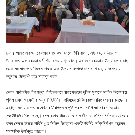
মেলায় আগত একজন ক্রেতার সাথে কথা বললে তিনি বলেন, এই ধরনের উদ্যোগ
উদ্যোক্তা এবং ক্রেতা দর্শনার্থীদের জন্য খুব ভাল। এর ফলে ক্রেতারা উদ্যোক্তার কাছ
থেকে সরাসরি পণ্য কিনতে পারছে এবং উদ্যোগ সম্পর্কে জানতে পারছে যা ভবিষ্যতে
নতুনদের উদ্যোগী হতে সাহায্য করবে।
মেলার সার্বক্ষণিক নিরাপত্তা নিশ্চিতকরণে নারায়ণগঞ্জের পুলিশ সুপারের সার্বিক নির্দেশনায়
পুলিশ ফোর্স ও রোস্টার অনুযায়ী ইউনিয়ন পরিষদের চৌকিদারগণ দায়িত্ব পালন করছেন।
এছাড়া মেলায় আগত অতিথিদের নিরাপত্তায় পুলিশের পাশাপাশি আনসার ও রোভার
স্কাউট নিয়োজিত আছে। মেলা চলাকালীন যে কোন দুর্ঘটনা বা অগ্নি-নির্বাপক ব্যবস্থার
জন্য মেলায় ফায়ার সার্ভিস এন্ড সিভিল ডিফেন্সের একটি ইউনিট অগ্নিনির্বাপক যন্ত্রসহ
সার্বক্ষণিক উপস্থিত আছেন।