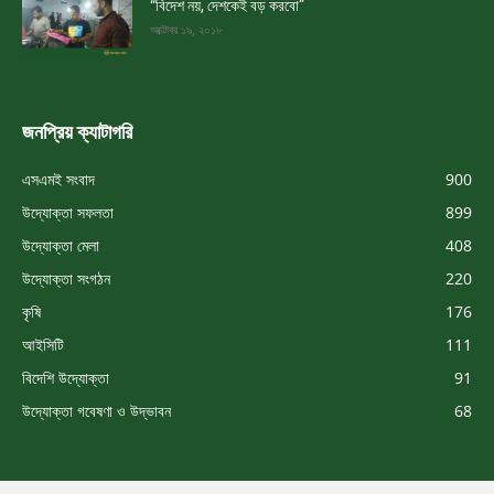
“বিদেশ নয়, দেশকেই বড় করবো”
অক্টোবর ১৯, ২০১৮
জনপ্রিয় ক্যাটাগরি
এসএমই সংবাদ
900
উদ্যোক্তা সফলতা
899
উদ্যোক্তা মেলা
408
উদ্যোক্তা সংগঠন
220
কৃষি
176
আইসিটি
111
বিদেশি উদ্যোক্তা
91
উদ্যোক্তা গবেষণা ও উদ্ভাবন
68