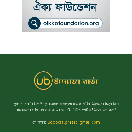
ক্ষুদ্র ও মাঝারি শিল্প উদ্যোক্তাদের সাফল্যগাথা এবং সার্বিক উন্নয়নের চিত্র নিয়ে
বাংলাদেশের সর্বপ্রথম ও একমাত্র অনলাইন নিউজ পোর্টাল "উদ্যোক্তা বার্তা"
যোগাযোগ:
uddokta.press@gmail.com