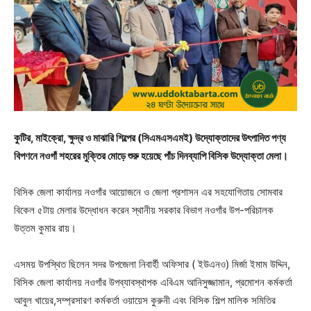
কুটির, মাইক্রো, ক্ষুদ্র ও মাঝারি শিল্পের (সিএমএসএমই) উদ্যোক্তাদের উৎপাদিত পণ্য
বিপণনে নওগাঁ শহরের মুক্তির মোড়ে শুরু হয়েছে পাঁচ দিনব্যাপি বিসিক উদ্যোক্তা মেলা।
বিসিক জেলা কার্যালয় নওগাঁর আয়োজনে ও জেলা প্রশাসন এর সহযোগিতায় সোমবার
বিকেল ৫টায় মেলার উদ্ধোধন করেন স্থানীয় সরকার বিভাগ নওগাঁর উপ-পরিচালক
উত্তম কুমার রায়।
এসময় উপস্থিত ছিলেন সদর উপজেলা নিবার্হী অফিসার ( ইউএনও) মির্জা ইমাম উদ্দিন,
বিসিক জেলা কার্যালয় নওগাঁর উপব্যাবস্থাপক এবিএম আনিসুজ্জামান, প্রমোশন কর্মকর্তা
আবুল খায়ের,সম্প্রসারণ কর্মকর্তা ওয়ায়েস কুরুনী এবং বিসিক শিল্প মালিক সমিতির