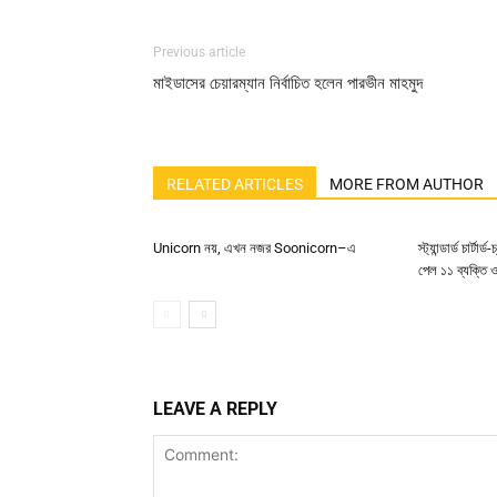
Previous article
মাইডাসের চেয়ারম্যান নির্বাচিত হলেন পারভীন মাহমুদ
RELATED ARTICLES
MORE FROM AUTHOR
Unicorn নয়, এখন নজর Soonicorn–এ
স্ট্যান্ডার্ড চার্ট
পেল ১১ ব্যক্তি ও 
LEAVE A REPLY