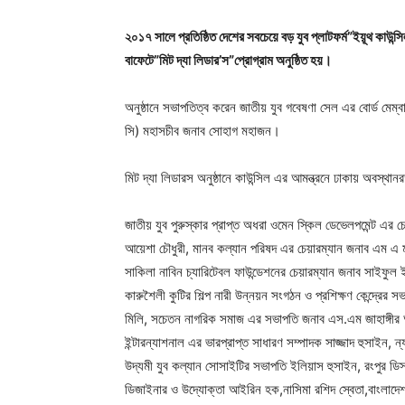
২০১৭ সালে প্রতিষ্ঠিত দেশের সবচেয়ে বড় যুব প্লাটফর্ম”ইয়ূথ কা
বাফেটে”মিট দ্যা লিডার’স”প্রোগ্রাম অনুষ্ঠিত হয়।
অনুষ্ঠানে সভাপতিত্ব করেন জাতীয় যুব গবেষণা সেল এর বোর্ড মেম্ব
সি) মহাসচীব জনাব সোহাগ মহাজন।
মিট দ্যা লিডারস অনুষ্ঠানে কাউন্সিল এর আমন্ত্রনে ঢাকায় অবস্থ
জাতীয় যুব পুরুস্কার প্রাপ্ত অধরা ওমেন স্কিল ডেভেলপমেন্ট এর চ
আয়েশা চৌধুরী, মানব কল্যান পরিষদ এর চেয়ারম্যান জনাব এম এ মা
সাকিলা নাবিন চ্যারিটেবল ফাউন্ডেশনের চেয়ারম্যান জনাব সাইফুল
কারুশৈলী কুটির শিল্প নারী উন্নয়ন সংগঠন ও প্রশিক্ষণ কেন্দ্রের
মিলি, সচেতন নাগরিক সমাজ এর সভাপতি জনাব এস.এম জাহাঙ্গীর আদ
ইন্টারন্যাশনাল এর ভারপ্রাপ্ত সাধারণ সম্পাদক সাজ্জাদ হুসাইন, 
উদ্যমী যুব কল্যান সোসাইটির সভাপতি ইলিয়াস হুসাইন, রংপুর ডিস্
ডিজাইনার ও উদ্যোক্তা আইরিন হক,নাসিমা রশিদ স্বেতা,বাংলাদেশ গ্