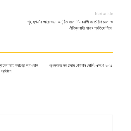
Next article
গৃহ সুখন’র আয়োজনে অনুষ্ঠিত হলো দিনব্যাপী হস্তশিল্প মেলা ও
ঐতিহ্যবাহী খাবার প্রতিযোগিতা
ার্ড-চ্যানেল আই অ্যাগ্রো অ্যাওয়ার্ড
প্রথমবারের মত ঢাকায় গ্লোবাল সোর্সিং এক্সপো ২০২৫
প্রতিষ্ঠান