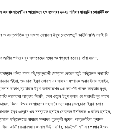
উন্সিল অব বাংলাদেশ”এর আয়োজনে ২৩ নভেম্বর ২০২৪ শনিবার ধানমন্ডির হোয়াইট হল
ার ও আন্তর্জাতিক যুব সংস্থা গ্লোবাল ইয়ূথ ডেভেলপমেন্ট কাউন্সিল(জি ওয়াই ডি
ানরত জাতীয় পর্যায়ের যুব সংগঠকদের মধ্যে অংশগ্রহণ করেন। তাঁরা হলেন,
েয়ারম্যান খনিয়া খানম ববি,স্বপ্নফেরী সোস্যাল ডেভেলপমেন্ট ফাউন্ডেশন সভাপতি
ন্নান ভূঁইয়া, ওল্ড ঢাকা ইয়ূথ ফোরাম এর সাধারণ সম্পাদক জনাব ইমাম হুসাইন,
 ইসলাম আকাশ,ন্যাচারাল ইয়ূথ অর্গানাজেশন এর সভাপতি পায়েল আক্তার নুপুর,
 সভাপতি আনোয়ারা আক্তার শিউলি, ঢাকা ওমেন্স ইয়ূথ ক্লাব এর সভাপতি নূর নাহার
েল, ক্লিন রিভার বাংলাদেশের মহাসচিব মনোরঞ্জন মন্ডল,ঢাকা ইয়ূথ ক্লাব
ন্যাশনাল ইয়ূথ এল্যান্স এর সমন্বয়ক হুসাইন মোহাম্মদ ইমতিয়াজ ও রাজিব হুসাইন,
যাবেল ফাউন্ডেশনের সাধারণ সম্পাদক নুরুন্নবী জুয়েল, আন্তর্জাতিক ফ্যাশন
রিন আর্মি’র চেয়ারম্যান জালাল উদ্দীন রাব্বি, কারুশৈলী মার্ট এর প্রধান ইমরান