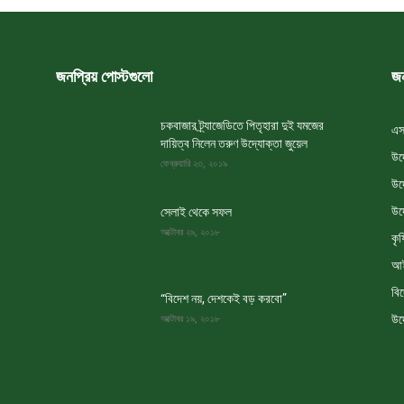
জনপ্রিয় পোস্টগুলো
জন
চকবাজার ট্র্যাজেডিতে পিতৃহারা দুই যমজের
এস
দায়িত্ব নিলেন তরুণ উদ্যোক্তা জুয়েল
উদ
ফেব্রুয়ারি ২৩, ২০১৯
উদ
উদ
সেলাই থেকে সফল
অক্টোবর ২৯, ২০১৮
কৃষ
আই
বি
“বিদেশ নয়, দেশকেই বড় করবো”
উদ
অক্টোবর ১৯, ২০১৮