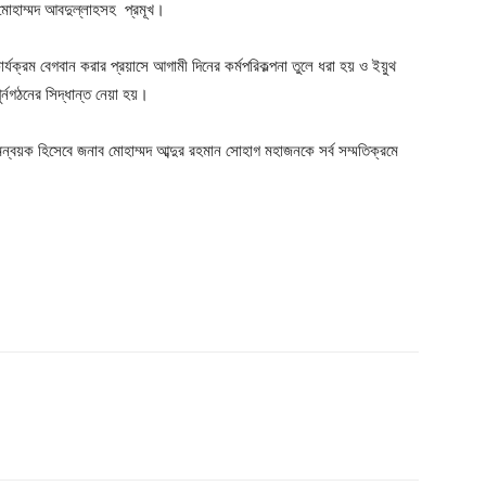
মোহাম্মদ আবদুল্লাহসহ প্রমূখ।
র্যক্রম বেগবান করার প্র‍য়াসে আগামী দিনের কর্মপরিকল্পনা তুলে ধরা হয় ও ইয়ুথ
র্নগঠনের সিদ্ধান্ত নেয়া হয়।
্বয়ক হিসেবে জনাব মোহাম্মদ আব্দুর রহমান সোহাগ মহাজনকে সর্ব সম্মতিক্রমে