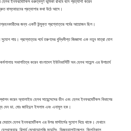
েলথ ইনফরমেটিকস গুরুত্বপূর্ণ ভূমিকা রাখবে বলে প্রত্যাশা করেন
ুত বাস্তবায়নের প্রত্যাশার কথা উঠে আসে।
ংশগ্রহনকারীদের জন্য একটি উন্মুক্ত প্রশ্নোত্তর পর্বের আয়োজন ছিল।
সুযোগ পায়। প্রশ্নোত্তর পর্বে তরুণদের বুদ্ধিদীপ্ত জিজ্ঞাসা এক নতুন মাত্রা যোগ
্মশালায় সভাপতিত্ব করেন বাংলাদেশ ইউনিভার্সিটি অব হেলথ সায়েন্স এর উপাচার্য
 উপস্থাপন করেন অ্যালাইড হেলথ সায়েন্সেসের ডীন এবং হেলথ ইনফরমেটিকস বিভাগের
তব্য দেন ডা. মোঃ জাহিদুল ইসলাম এবং এনামুল হক।
ছর মেয়াদে হেলথ ইনফরমেটিকস এর উপর মাস্টার্সের সুযোগ দিয়ে থাকে। যেখানে
ন হেলথকেয়ার, রিসার্চ মেথোডোলজি,মডেলিং, ভিজ্যুয়ালাইজেশন, ক্লিনিকাল