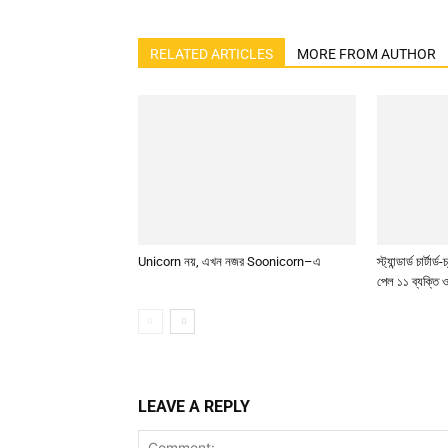
RELATED ARTICLES
MORE FROM AUTHOR
Unicorn নয়, এখন নজর Soonicorn–এ
স্ট্যান্ডার্ড চার্ট
পেল ১১ ব্যক্তি ও 
LEAVE A REPLY