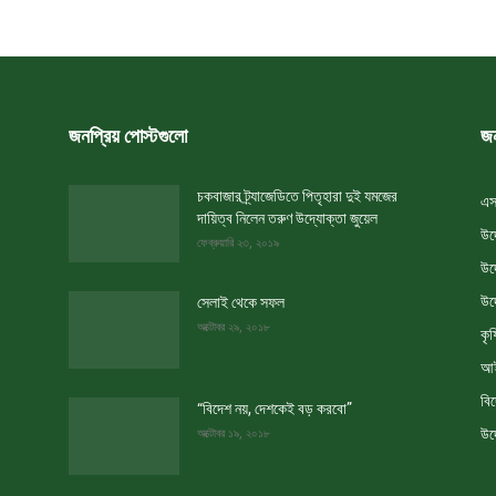
জনপ্রিয় পোস্টগুলো
জন
চকবাজার ট্র্যাজেডিতে পিতৃহারা দুই যমজের
এস
দায়িত্ব নিলেন তরুণ উদ্যোক্তা জুয়েল
উদ
ফেব্রুয়ারি ২৩, ২০১৯
উদ
উদ
সেলাই থেকে সফল
অক্টোবর ২৯, ২০১৮
কৃষ
আই
বি
“বিদেশ নয়, দেশকেই বড় করবো”
উদ
অক্টোবর ১৯, ২০১৮