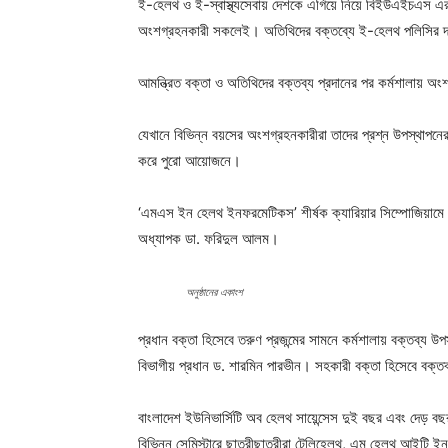
ই-হেলথ ও ই-স্বাস্থ্যসেবায় দেশকে এগিয়ে নিয়ে বিইউএইচএস এর হ
অংশগ্রহনকারী সকলেই। অতিথিদের বক্তব্যে ই-হেলথ পলিসির দ্র
আমন্ত্রিত বক্তা ও অতিথিদের বক্তব্য প্রদানের পর কর্মশালায় অ
যেখানে বিভিন্ন বয়সের অংশগ্রহনকারীরা তাদের প্রশ্ন উপস্থাপনের 
করে পুরো আয়োজনে।
‘এমএস ইন হেলথ ইনফরমেটিকস’ শীর্ষক ক্যারিয়ার সিম্পোজিয়ামে কর
অধ্যাপক ডা. ফরিদুল আলম।
অনুষ্ঠানের একাংশ
প্রধান বক্তা হিসেবে তরুণ প্রজন্মের সামনে কর্মশালায় বক্তব্য
বিভাগীয় প্রধান ড. শারমিন পারভীন। সহকারী বক্তা হিসেবে বক্
বাংলাদেশ ইউনিভার্সিটি অব হেলথ সায়েন্সেস দুই বছর এবং দেড় ব
বিভিন্ন সেমিস্টারে ছাত্রীছাত্রীরা টেলিহেলথ, এম হেলথ আইটি ই