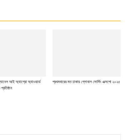
ার্ড-চ্যানেল আই অ্যাগ্রো অ্যাওয়ার্ড
প্রথমবারের মত ঢাকায় গ্লোবাল সোর্সিং এক্সপো ২০২৫
প্রতিষ্ঠান