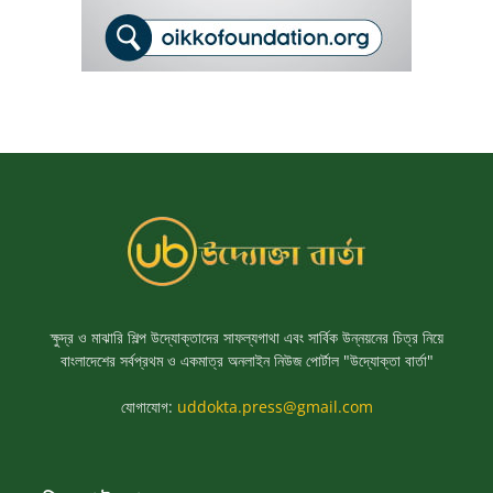
ক্ষুদ্র ও মাঝারি শিল্প উদ্যোক্তাদের সাফল্যগাথা এবং সার্বিক উন্নয়নের চিত্র নিয়ে
বাংলাদেশের সর্বপ্রথম ও একমাত্র অনলাইন নিউজ পোর্টাল "উদ্যোক্তা বার্তা"
যোগাযোগ:
uddokta.press@gmail.com