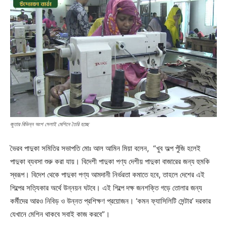
জুতার বিভিন্ন অংশ সেলাই মেশিনে তৈরি হচ্ছে
ভৈরব পাদুকা সমিতির সভাপতি মোঃ আল আমিন মিয়া বলেন, “খুব অল্প পুঁজি হলেই
পাদুকা ব্যবসা শুরু করা যায়। বিদেশী পাদুকা পণ্য দেশীয় পাদুকা বাজারের জন্য হুমকি
স্বরূপ। বিদেশ থেকে পাদুকা পণ্য আমদানী নির্ভরতা কমাতে হবে, তাহলে দেশের এই
শিল্পের সত্যিকার অর্থে উন্নয়ন ঘটবে। এই শিল্পে দক্ষ জনশক্তি গড়ে তোলার জন্য
কর্মীদের আরও নিবিড় ও উন্নত প্রশিক্ষণ প্রয়োজন। ‘কমন ফ্যাসিলিটি সেন্টার’ দরকার
যেখানে মেশিন থাকবে সবাই কাজ করবে”।