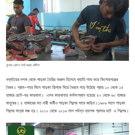
জুতার একাংশ তৈরি করছে কর্মীগণ
নব্বইয়ের দশক থেকে পাদুকা তৈরির অঞ্চল হিসেবে খ্যাতি লাভ করে কিশোরগঞ্জের
ভৈরব। গ্রাম-শহর মিলে পাদুকা শিল্পকে ঘিরে ভৈরবে গড়ে উঠেছে প্রায় ১০ থেকে ১৫
হাজার ছোট-বড় কারখানা। এসব কারখানায় কর্মসংস্থান হয়েছে ৫০ থেকে ৬০ হাজার
মানুষের। ৫ হাজারের মত নারী কর্মীও পাদুকা শিল্পের সাথে জড়িত।১৯৮৬ সালে পাদুকা
শিল্পের যাত্রা শুরু হয়। ২০১০ থেকে ২০১৬ সাল পর্যন্ত ব্যাপক প্রসার ঘটে এ শিল্পের।