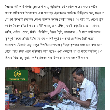
ভৈরবের পাইকারি বাজার ঘুরে জানা যায়, প্রতিদিন এখান থেকে হাজার হাজার কার্টন
পাদুকা গুটিকয়েক উদ্যোক্তা এবং অসংখ্য ট্রেডারদের অর্ডারের ভিত্তিতে রেল, সড়ক ও
নৌপথে রাজধানী ঢাকাসহ দেশের বিভিন্ন স্থানে চালান হচ্ছে। শুধু তাই নয়, দেশের গন্ডি
পেরিয়ে ভৈরবের তৈরি পাদুকা সৌদি আরব, মালয়েশিয়া, দুবাই রপ্তানি হচ্ছে। আপার,
কাটিং, পেস্টিং, সোল, ফিটিং, ফিনিশিং, স্ক্রিন প্রিন্ট, কালারসহ ৮ টি ধাপে কারিগরদের
সুনিপুণ হাতের ছোঁয়ায় তৈরি হয় এক একটি জুতা। এছাড়া মেশিনেও তৈরী হচ্ছে
মানসম্মত, টেকসই নতুন নতুন ডিজাইনের পাদুকা। উদ্যোক্তাদের সঙ্গে কথা বলে জানা
গেছে, আগে ঢাকা থেকে কাঁচামাল আনা হলেও এখন ভৈরবেই পাওয়া যাচ্ছে সবকিছু। এ
শিল্পকে ঘিরে রং, সুতা, কেমিক্যালসহ নানা উপকরণের বাজারও সৃষ্টি হয়েছে।