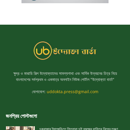
ক্ষুদ্র ও মাঝারি শিল্প উদ্যোক্তাদের সাফল্যগাথা এবং সার্বিক উন্নয়নের চিত্র নিয়ে
বাংলাদেশের সর্বপ্রথম ও একমাত্র অনলাইন নিউজ পোর্টাল "উদ্যোক্তা বার্তা"
যোগাযোগ:
uddokta.press@gmail.com
জনপ্রিয় পোস্টগুলো
চকবাজার ট্র্যাজেডিতে পিতৃহারা দুই যমজের দায়িত্ব নিলেন তরুণ