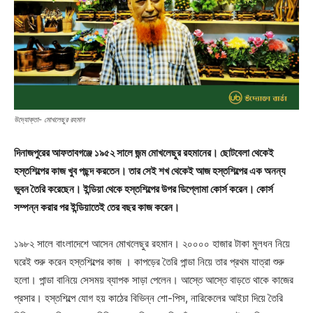
উদ্যোক্তা- মোখলেছুর রহমান
দিনাজপুরের আফতাবগঞ্জে ১৯৫২ সালে জন্ম মোখলেছুর রহমানের। ছোটবেলা থেকেই
হস্তশিল্পের কাজ খুব পছন্দ করতেন। তার সেই শখ থেকেই আজ হস্তশিল্পের এক অনন্য
ভুবন তৈরি করেছেন। ইন্ডিয়া থেকে হস্তশিল্পের উপর ডিপ্লোমা কোর্স করেন। কোর্স
সম্পন্ন করার পর ইন্ডিয়াতেই তের বছর কাজ করেন।
১৯৮২ সালে বাংলাদেশে আসেন মোখলেছুর রহমান। ২০০০০ হাজার টাকা মুলধন নিয়ে
ঘরেই শুরু করেন হস্তশিল্পের কাজ । কাপড়ের তৈরি পান্ডা নিয়ে তার প্রথম যাত্রা শুরু
হলো। পান্ডা বানিয়ে সেসময় ব্যাপক সাড়া পেলেন। আস্তে আস্তে বাড়তে থাকে কাজের
প্রসার। হস্তশিল্পে যোগ হয় কাঠের বিভিন্ন শো-পিস, নারিকেলের আইচা দিয়ে তৈরি