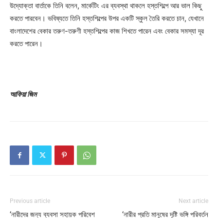
উদ্যোক্তা বার্তাকে তিনি বলেন, মার্কেটিং এর ব্যবস্থা থাকলে হস্তশিল্পে আর ভাল কিছু
করতে পারবেন। ভবিষ্যতে তিনি হস্তশিল্পের উপর একটি স্কুল তৈরি করতে চান, যেখানে
বাংলাদেশের বেকার তরুণ-তরুণী হস্তশিল্পের কাজ শিখতে পারেন এবং বেকার সমস্যা দূর
করতে পারেন।
আফিয়া জিম
Previous article
Next article
‘নারীদের জন্য ব্যবসা সহায়ক পরিবেশ
‘নারীর প্রতি মানুষের দৃষ্টি ভঙ্গি পরিবর্তন