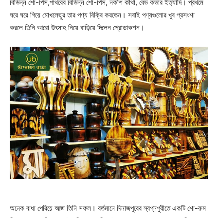
বিভিন্ন শো-পিস,পাথরের বিভিন্ন শো-পিস, নকশি কাঁথা, বেড কভার ইত্যাদি। প্রথমে
ঘরে ঘরে গিয়ে মোখলেছুর তার পণ্য বিক্রি করতেন। সবাই পণ্যগুলোর খুব প্রসংশা
করলে তিনি আরো উৎসাহ নিয়ে বাড়িয়ে দিলেন প্রোডাকশন।
অনেক বাধা পেরিয়ে আজ তিনি সফল। বর্তমানে দিনাজপুরের স্বপ্নপুরীতে একটি শো-রুম