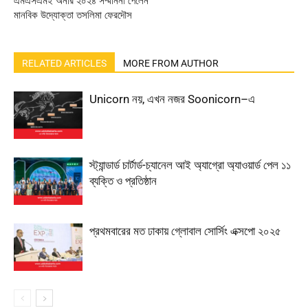
এমএসএমই অনার ২০২৪ সম্মাননা পেলেন
মানবিক উদ্যোক্তা তসলিমা ফেরদৌস
RELATED ARTICLES
MORE FROM AUTHOR
Unicorn নয়, এখন নজর Soonicorn–এ
স্ট্যান্ডার্ড চার্টার্ড-চ্যানেল আই অ্যাগ্রো অ্যাওয়ার্ড পেল ১১
ব্যক্তি ও প্রতিষ্ঠান
প্রথমবারের মত ঢাকায় গ্লোবাল সোর্সিং এক্সপো ২০২৫