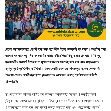
দেশের আনাচে কানাচে মেধাবী তরুণদের মনে উঁকি দিচ্ছে উদ্ভাবনী সব ধারণা। স্থানীয় নানা
সমস্যা সমাধানে প্রচলিত ব্যবসায়িক ধারার বাইরে গিয়ে কিছু করতে চান তারা। কিন্তু
প্রয়োজনীয় পরামর্শ, উপকরণ ও সুযোগের অভাবে শুরুতেই ঝরে যায় এসব সম্ভবনাময়
স্বপ্ন প্রতিশ্রুতিশীল আইডিয়া। এমন মেধাবী তরুণদের সাফল্যের লক্ষ্যে দেশব্যাপী
‘জেলায় জেলায় স্মার্ট উদ্যোক্তা’ বুটক্যাম্পের আয়োজন করছে গ্রামীণফোনের জিপি
এক্সিলারেটর।
সম্প্রতি ঢাকার সাভারে জাতীয় যুব উন্নয়ন ইনস্টিটিউটে দিনব্যাপী অনুষ্ঠিত হলো
বুটক্যাম্পের ১৭তম আসর। বুটক্যাম্পটিতে প্রায় ৩০০ উদ্যোক্তা অংশগ্রহণ করেন।
এ আয়োজনের লক্ষ্য তরুণদের দক্ষতা অর্জনে সহায়তা করা এবং প্রয়োজনীয় পরামর্শ