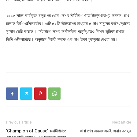
২০১৫ সালে কার্যক্রম চালুর পর থেকে দেশের স্টার্টআপ খাতে উল্লেখযোগ্য অবদান রেখে
চলেছে জিপি এক্সিলারেটর। এটি ৫০টি স্টার্টআপের মাধ্যমে ৫ লাখ মানুষের কর্মসংস্থানের
সুযোগ তৈরি করেছে। সেইসাথে দেশের অর্থনৈতিক প্রবৃদ্ধিতেও বিশেষ ভূমিকা রাখছে
জিপি এক্সিলারেটর। অনুষ্ঠানে বিজয়ী দলকে এক লাখ টাকা পুরস্কার দেওয়া হয়।
Previous article
Next article
‘Champion of Cause’ ক্যাটাগরিতে
কারা পেল এমএসএমই অনার ২০২৪