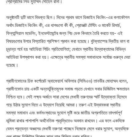
প্রোগ্রামের লিড মুহাম্মদ সোহেল রানা।
অনুষ্ঠানটি দুটি ভাগে বিভক্ত ছিল। দিনের প্রথম ভাগে ডিজাইন থিংকিং-এর কলাকৌশল
অর্থাৎ ডিজাইন থিংকিং কী, এর ধাপগুলো কী কী, প্রোডাক্ট টেস্টিং ও মার্কেট রিসার্চ,
ফিন্যান্সিয়াল মডেলিং, ইনভেস্টমেন্টের জন্য পিচ ডেক কিভাবে তৈরি করতে হয়- এই
বিষয়গুলোর উপরে বিস্তারিত প্রশিক্ষণ প্রদান করা হয়েছে। বুটক্যাম্পের দ্বিতীয় ভাগ বা
চূড়ান্ত পর্বে হয় আইডিয়া পিচিং প্রতিযোগিতা; যেখানে স্থানীয় উদ্যোক্তাদের বিভিন্ন
আইডিয়া উপস্থাপন করা হয়। এক্ষেত্রে স্থানীয় সমস্যা সমাধানকে সর্বোচ্চ গুরুত্ব দেয়া
হয়েছে।
গ্রামীণফোনের চিফ কর্পোরেট অ্যাফেয়ার্স অফিসার (সিসিএও) তানভীর মোহাম্মদ বলেন,
গ্রামীণফোন চায় একটি অন্তর্ভুক্তিমূলক সমাজ গড়তে যেখানে সবার ডিজিটাল ক্ষমতায়ন
নিশ্চিত হবে। সেই লক্ষ্য অর্জনে সারা দেশের মেধাবী তরুণদের স্মার্ট উদ্যোক্তা হিসেবে
গড়ে উঠার সুযোগ দিতে এ উদ্যোগ নিয়েছি আমরা। তরুণ এই উদ্ভাবকরা স্থানীয়
সমস্যা সমাধান এবং কর্মসংস্থানের সুযোগ সৃষ্টি করে জাতীয় অগ্রগতিতে তাৎপর্যপূর্ণ
ভূমিকা রাখার পাশাপাশি অর্থনৈতিক প্রবৃদ্ধিতেও অবদান রাখবেন। এর ফলে একদিকে
যেমন প্রত্যন্ত অঞ্চলের মেধাবী তরুণরা পাচ্ছেন নিজেকে মেলে ধরার সুযোগ, অন্যদিকে
দেশ পাচ্ছে ডিজিটাল বিশ্বের সাথে তাল মিলিয়ে চলার শক্তি।