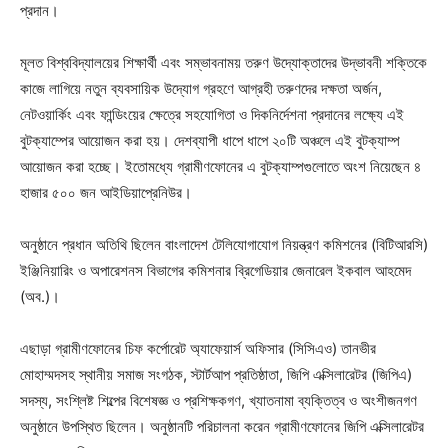
প্রদান।
মূলত বিশ্ববিদ্যালয়ের শিক্ষার্থী এবং সম্ভাবনাময় তরুণ উদ্যোক্তাদের উদ্ভাবনী শক্তিকে
কাজে লাগিয়ে নতুন ব্যবসায়িক উদ্যোগ গ্রহণে আগ্রহী তরুণদের দক্ষতা অর্জন,
নেটওয়ার্কিং এবং ফান্ডিংয়ের ক্ষেত্রে সহযোগিতা ও দিকনির্দেশনা প্রদানের লক্ষ্যে এই
বুটক্যাম্পের আয়োজন করা হয়। দেশব্যাপী ধাপে ধাপে ২০টি অঞ্চলে এই বুটক্যাম্প
আয়োজন করা হচ্ছে। ইতোমধ্যে গ্রামীণফোনের এ বুটক্যাম্পগুলোতে অংশ নিয়েছেন ৪
হাজার ৫০০ জন আইডিয়াপ্রেনিউর।
অনুষ্ঠানে প্রধান অতিথি ছিলেন বাংলাদেশ টেলিযোগাযোগ নিয়ন্ত্রণ কমিশনের (বিটিআরসি)
ইঞ্জিনিয়ারিং ও অপারেশনস বিভাগের কমিশনার ব্রিগেডিয়ার জেনারেল ইকবাল আহমেদ
(অব.)।
এছাড়া গ্রামীণফোনের চিফ কর্পোরেট অ্যাফেয়ার্স অফিসার (সিসিএও) তানভীর
মোহাম্মদসহ স্থানীয় সমাজ সংগঠক, স্টার্টআপ প্রতিষ্ঠাতা, জিপি এক্সিলারেটর (জিপিএ)
সদস্য, সংশ্লিষ্ট শিল্পের বিশেষজ্ঞ ও প্রশিক্ষকগণ, খ্যাতনামা ব্যক্তিত্ব ও অংশীজনগণ
অনুষ্ঠানে উপস্থিত ছিলেন। অনুষ্ঠানটি পরিচালনা করেন গ্রামীণফোনের জিপি এক্সিলারেটর