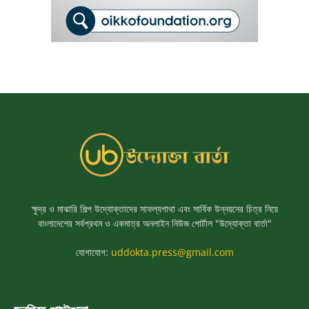
ক্ষুদ্র ও মাঝারি শিল্প উদ্যোক্তাদের সাফল্যগাথা এবং সার্বিক উন্নয়নের চিত্র নিয়ে
বাংলাদেশের সর্বপ্রথম ও একমাত্র অনলাইন নিউজ পোর্টাল "উদ্যোক্তা বার্তা"
যোগাযোগ:
uddokta.press@gmail.com