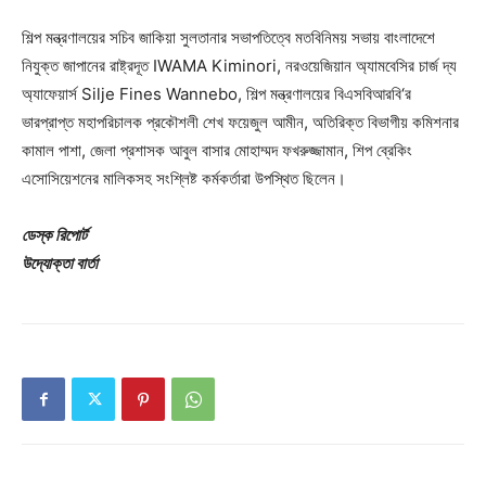
শিল্প মন্ত্রণালয়ের সচিব জাকিয়া সুলতানার সভাপতিত্বে মতবিনিময় সভায় বাংলাদেশে
নিযুক্ত জাপানের রাষ্ট্রদূত IWAMA Kiminori, নরওয়েজিয়ান অ্যামবেসির চার্জ দ্য
অ্যাফেয়ার্স Silje Fines Wannebo, শিল্প মন্ত্রণালয়ের বিএসবিআরবি‘র
ভারপ্রাপ্ত মহাপরিচালক প্রকৌশলী শেখ ফয়েজুল আমীন, অতিরিক্ত বিভাগীয় কমিশনার
কামাল পাশা, জেলা প্রশাসক আবুল বাসার মোহাম্মদ ফখরুজ্জামান, শিপ ব্রেকিং
এসোসিয়েশনের মালিকসহ সংশ্লিষ্ট কর্মকর্তারা উপস্থিত ছিলেন।
ডেস্ক রিপোর্ট
উদ্যোক্তা বার্তা