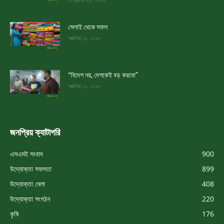
সেলাই থেকে সফল
অক্টোবর ২৯, ২০১৮
“বিদেশ নয়, দেশকেই বড় করবো”
অক্টোবর ১৯, ২০১৮
জনপ্রিয় ক্যাটাগরি
এসএমই সংবাদ
900
উদ্যোক্তা সফলতা
899
উদ্যোক্তা মেলা
408
উদ্যোক্তা সংগঠন
220
কৃষি
176