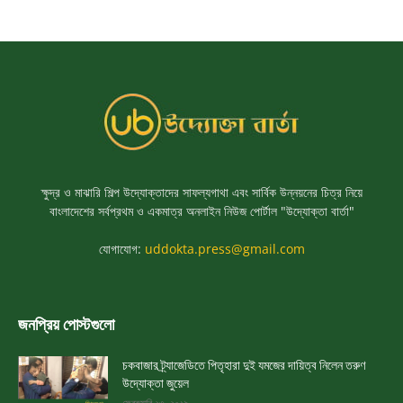
ক্ষুদ্র ও মাঝারি শিল্প উদ্যোক্তাদের সাফল্যগাথা এবং সার্বিক উন্নয়নের চিত্র নিয়ে
বাংলাদেশের সর্বপ্রথম ও একমাত্র অনলাইন নিউজ পোর্টাল "উদ্যোক্তা বার্তা"
যোগাযোগ:
uddokta.press@gmail.com
জনপ্রিয় পোস্টগুলো
চকবাজার ট্র্যাজেডিতে পিতৃহারা দুই যমজের দায়িত্ব নিলেন তরুণ
উদ্যোক্তা জুয়েল
ফেব্রুয়ারি ২৩, ২০১৯