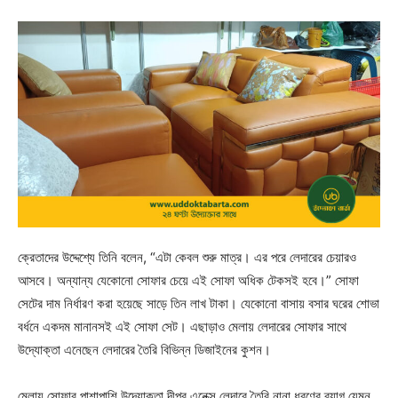
ক্রেতাদের উদ্দেশ্যে তিনি বলেন, “এটা কেবল শুরু মাত্র। এর পরে লেদারের চেয়ারও
আসবে। অন্যান্য যেকোনো সোফার চেয়ে এই সোফা অধিক টেকসই হবে।” সোফা
সেটের দাম নির্ধারণ করা হয়েছে সাড়ে তিন লাখ টাকা। যেকোনো বাসায় বসার ঘরের শোভা
বর্ধনে একদম মানানসই এই সোফা সেট। এছাড়াও মেলায় লেদারের সোফার সাথে
উদ্যোক্তা এনেছেন লেদারের তৈরি বিভিন্ন ডিজাইনের কুশন।
মেলায় সোফার পাশাপাশি উদ্যোক্তা দীপুর এনেক্স লেদারে তৈরি নানা ধরণের ব্যাগ যেমন