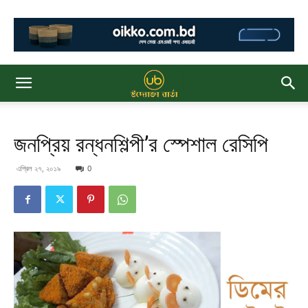
জনপ্রিয় রন্ধনশিল্পী’র স্পেশাল রেসিপি
এপ্রিল ২৭, ২০১৯
0