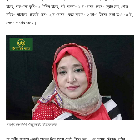
চামচ, ধনেপাতা কুচি- ২ টেবিল চামচ, চাট মসলা- ১ চা-চামচ, লবন- স্বাদ মত, গোল
মরিচ- সামান্য, টমেটো সস- ২ চা-চামচ, ব্রেড ক্রাম- ২ কাপ, ডিমের সাদা অংশ-৩ টা,
তেল- ভাজার জন্য।
জনপ্রিয় রন্ধনশিল্পী শামছুন্নাহার আহাম্মেদ মিতা
প্রণালীঃ প্রথমে একটি পাত্রে ডিম গুলো ফেটে নিতে হবে। এর মধ্যে পেঁয়াজ, কাঁচা