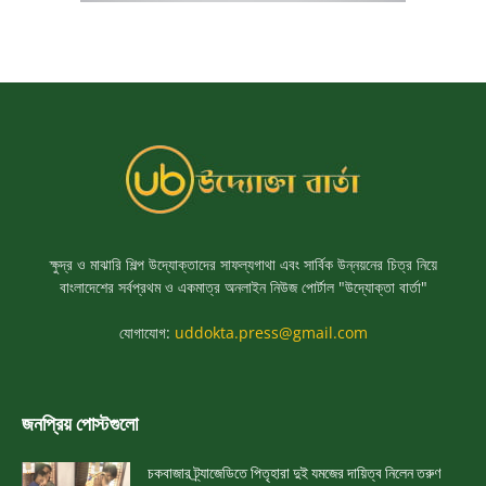
ক্ষুদ্র ও মাঝারি শিল্প উদ্যোক্তাদের সাফল্যগাথা এবং সার্বিক উন্নয়নের চিত্র নিয়ে
বাংলাদেশের সর্বপ্রথম ও একমাত্র অনলাইন নিউজ পোর্টাল "উদ্যোক্তা বার্তা"
যোগাযোগ:
uddokta.press@gmail.com
জনপ্রিয় পোস্টগুলো
চকবাজার ট্র্যাজেডিতে পিতৃহারা দুই যমজের দায়িত্ব নিলেন তরুণ