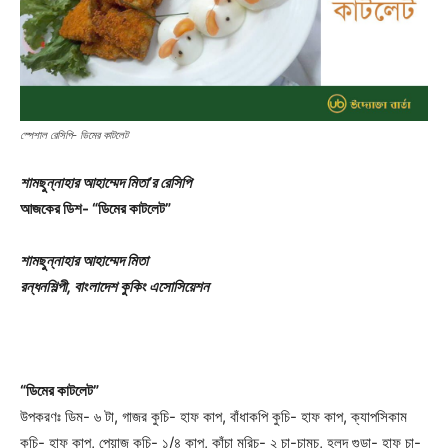
স্পেশাল রেসিপি- ডিমের কাটলেট
শামছুন্নাহার আহাম্মেদ মিতা’র রেসিপি
আজকের ডিশ- “ডিমের কাটলেট”
শামছুন্নাহার আহাম্মেদ মিতা
রন্ধনশিল্পী, বাংলাদেশ কুকিং এসোসিয়েশন
“ডিমের কাটলেট”
উপকরণঃ ডিম- ৬ টা, গাজর কুচি- হাফ কাপ, বাঁধাকপি কুচি- হাফ কাপ, ক্যাপসিকাম
কুচি- হাফ কাপ, পেয়াজ কুচি- ১/৪ কাপ, কাঁচা মরিচ- ২ চা-চামচ, হলুদ গুড়া- হাফ চা-