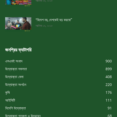
অক্টোবর ২৯, ২০১৮
“বিদেশ নয়, দেশকেই বড় করবো”
অক্টোবর ১৯, ২০১৮
জনপ্রিয় ক্যাটাগরি
এসএমই সংবাদ
900
উদ্যোক্তা সফলতা
899
উদ্যোক্তা মেলা
408
উদ্যোক্তা সংগঠন
220
কৃষি
176
আইসিটি
111
বিদেশি উদ্যোক্তা
91
উদ্যোক্তা গবেষণা ও উদ্ভাবন
68