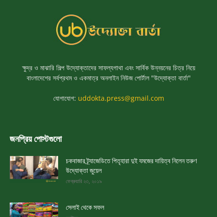
ক্ষুদ্র ও মাঝারি শিল্প উদ্যোক্তাদের সাফল্যগাথা এবং সার্বিক উন্নয়নের চিত্র নিয়ে
বাংলাদেশের সর্বপ্রথম ও একমাত্র অনলাইন নিউজ পোর্টাল "উদ্যোক্তা বার্তা"
যোগাযোগ:
uddokta.press@gmail.com
জনপ্রিয় পোস্টগুলো
চকবাজার ট্র্যাজেডিতে পিতৃহারা দুই যমজের দায়িত্ব নিলেন তরুণ
উদ্যোক্তা জুয়েল
ফেব্রুয়ারি ২৩, ২০১৯
সেলাই থেকে সফল