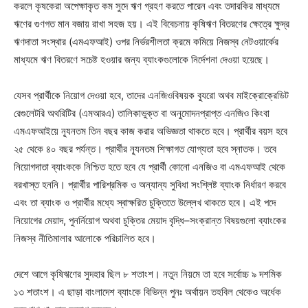
করলে কৃষকেরা অপেক্ষাকৃত কম সুদে ঋণ গ্রহণ করতে পারেন এবং তদারকির মাধ্যমে
ঋণের গুণগত মান বজায় রাখা সহজ হয়। এই বিবেচনায় কৃষিঋণ বিতরণের ক্ষেত্রে ক্ষুদ্র
ঋণদাতা সংস্থার (এমএফআই) ওপর নির্ভরশীলতা ক্রমে কমিয়ে নিজস্ব নেটওয়ার্কের
মাধ্যমে ঋণ বিতরণে সচেষ্ট হওয়ার জন্য ব্যাংকগুলোকে নির্দেশনা দেওয়া হয়েছে।
যেসব প্রার্থীকে নিয়োগ দেওয়া হবে, তাদের এনজিওবিষয়ক ব্যুরো অথব মাইক্রোক্রেডিট
রেগুলেটরি অথরিটির (এমআরএ) তালিকাভুক্ত বা অনুমোদনপ্রাপ্ত এনজিও কিংবা
এমএফআইয়ে ন্যূনতম তিন বছর কাজ করার অভিজ্ঞতা থাকতে হবে। প্রার্থীর বয়স হবে
২৫ থেকে ৪০ বছর পর্যন্ত। প্রার্থীর ন্যূনতম শিক্ষাগত যোগ্যতা হবে স্নাতক। তবে
নিয়োগদাতা ব্যাংককে নিশ্চিত হতে হবে যে প্রার্থী কোনো এনজিও বা এমএফআই থেকে
বরখাস্ত হননি। প্রার্থীর পারিশ্রমিক ও অন্যান্য সুবিধা সংশ্লিষ্ট ব্যাংক নির্ধারণ করবে
এবং তা ব্যাংক ও প্রার্থীর মধ্যে স্বাক্ষরিত চুক্তিতে উল্লেখ থাকতে হবে। এই পদে
নিয়োগের মেয়াদ, পুনর্নিয়োগ অথবা চুক্তির মেয়াদ বৃদ্ধি–সংক্রান্ত বিষয়গুলো ব্যাংকের
নিজস্ব নীতিমালার আলোকে পরিচালিত হবে।
দেশে আগে কৃষিঋণের সুদহার ছিল ৮ শতাংশ। নতুন নিয়মে তা হবে সর্বোচ্চ ৯ দশমিক
১৩ শতাংশ। এ ছাড়া বাংলাদেশ ব্যাংকে বিভিন্ন পুনঃ অর্থায়ন তহবিল থেকেও অর্ধেক