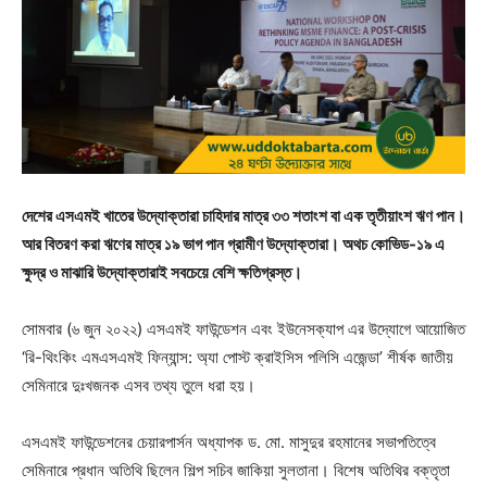
দেশের এসএমই খাতের উদ্যোক্তারা চাহিদার মাত্র ৩৩ শতাংশ বা এক তৃতীয়াংশ ঋণ পান।
আর বিতরণ করা ঋণের মাত্র ১৯ ভাগ পান গ্রামীণ উদ্যোক্তারা। অথচ কোভিড-১৯ এ
ক্ষুদ্র ও মাঝারি উদ্যোক্তারাই সবচেয়ে বেশি ক্ষতিগ্রস্ত।
সোমবার (৬ জুন ২০২২) এসএমই ফাউন্ডেশন এবং ইউনেসক্যাপ এর উদ্যোগে আয়োজিত
‘রি-থিংকিং এমএসএমই ফিন্যান্স: অ্যা পোস্ট ক্রাইসিস পলিসি এজেন্ডা’ শীর্ষক জাতীয়
সেমিনারে দুঃখজনক এসব তথ্য তুলে ধরা হয়।
এসএমই ফাউন্ডেশনের চেয়ারপার্সন অধ্যাপক ড. মো. মাসুদুর রহমানের সভাপতিত্বে
সেমিনারে প্রধান অতিথি ছিলেন শিল্প সচিব জাকিয়া সুলতানা। বিশেষ অতিথির বক্তৃতা