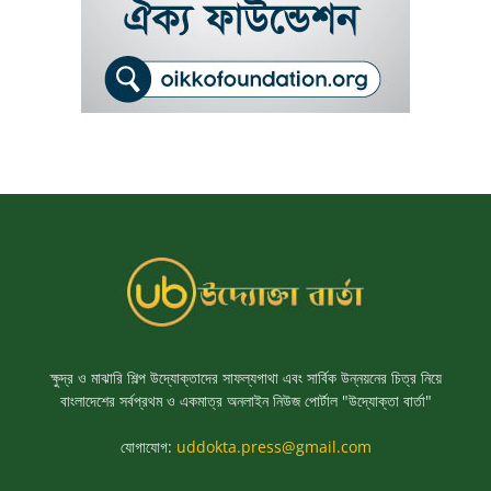
ক্ষুদ্র ও মাঝারি শিল্প উদ্যোক্তাদের সাফল্যগাথা এবং সার্বিক উন্নয়নের চিত্র নিয়ে
বাংলাদেশের সর্বপ্রথম ও একমাত্র অনলাইন নিউজ পোর্টাল "উদ্যোক্তা বার্তা"
যোগাযোগ:
uddokta.press@gmail.com