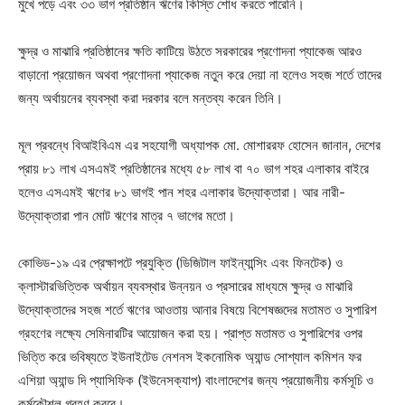
মুখে পড়ে এবং ৩৩ ভাগ প্রতিষ্ঠান ঋণের কিস্তি শোধ করতে পারেনি।
ক্ষুদ্র ও মাঝারি প্রতিষ্ঠানের ক্ষতি কাটিয়ে উঠতে সরকারের প্রণোদনা প্যাকেজ আরও
বাড়ানো প্রয়োজন অথবা প্রণোদনা প্যাকেজ নতুন করে দেয়া না হলেও সহজ শর্তে তাদের
জন্য অর্থায়নের ব্যবস্থা করা দরকার বলে মন্তব্য করেন তিনি।
মূল প্রবন্ধে বিআইবিএম এর সহযোগী অধ্যাপক মো. মোশাররফ হোসেন জানান, দেশের
প্রায় ৮১ লাখ এসএমই প্রতিষ্ঠানের মধ্যে ৫৮ লাখ বা ৭০ ভাগ শহর এলাকার বাইরে
হলেও এসএমই ঋণের ৮১ ভাগই পান শহর এলাকার উদ্যোক্তারা। আর নারী-
উদ্যোক্তারা পান মোট ঋণের মাত্র ৭ ভাগের মতো।
কোভিড-১৯ এর প্রেক্ষাপটে প্রযুক্তি (ডিজিটাল ফাইন্যান্সিং এবং ফিনটেক) ও
ক্লাস্টারভিত্তিক অর্থায়ন ব্যবস্থার উন্নয়ন ও প্রসারের মাধ্যমে ক্ষুদ্র ও মাঝারি
উদ্যোক্তাদের সহজ শর্তে ঋণের আওতায় আনার বিষয়ে বিশেষজ্ঞদের মতামত ও সুপারিশ
গ্রহণের লক্ষ্যে সেমিনারটির আয়োজন করা হয়। প্রাপ্ত মতামত ও সুপারিশের ওপর
ভিত্তি করে ভবিষ্যতে ইউনাইটেড নেশনস ইকনোমিক অ্যান্ড সোশ্যাল কমিশন ফর
এশিয়া অ্যান্ড দি প্যাসিফিক (ইউনেসক্যাপ) বাংলাদেশের জন্য প্রয়োজনীয় কর্মসূচি ও
কর্মকৌশল গ্রহণ করবে।