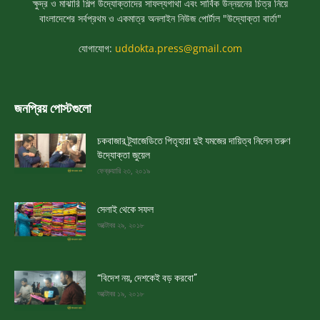
ক্ষুদ্র ও মাঝারি শিল্প উদ্যোক্তাদের সাফল্যগাথা এবং সার্বিক উন্নয়নের চিত্র নিয়ে
বাংলাদেশের সর্বপ্রথম ও একমাত্র অনলাইন নিউজ পোর্টাল "উদ্যোক্তা বার্তা"
যোগাযোগ:
uddokta.press@gmail.com
জনপ্রিয় পোস্টগুলো
চকবাজার ট্র্যাজেডিতে পিতৃহারা দুই যমজের দায়িত্ব নিলেন তরুণ
উদ্যোক্তা জুয়েল
ফেব্রুয়ারি ২৩, ২০১৯
সেলাই থেকে সফল
অক্টোবর ২৯, ২০১৮
“বিদেশ নয়, দেশকেই বড় করবো”
অক্টোবর ১৯, ২০১৮