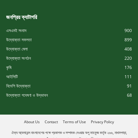
জনপ্রিয় ক্যাটাগরি
এসএমই সংবাদ
900
উদ্যোক্তা সফলতা
899
উদ্যোক্তা মেলা
408
উদ্যোক্তা সংগঠন
220
কৃষি
176
আইসিটি
111
বিদেশি উদ্যোক্তা
91
উদ্যোক্তা গবেষণা ও উদ্ভাবন
68
About Us
Contact
Terms of Use
Privacy Policy
ঐক্য আ্যলায়েন্স বাংলাদেশের পক্ষে প্রকাশক ও সম্পাদক দেওয়ার অপু মাহফুজ কর্তৃক ২৬৬, নাখালপাড়া,