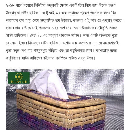
২০১৮ সালে যশোরে ডিজিটাল উদ্ভাবনী মেলায় একটি স্টল নিয়ে বসে ছিলেন তরুণ
উদ্যোক্তা সাঈদ হাফিজ। এ টু আই এর এক সম্মানিত প্রকল্প পরিচালক কবির বিন
আনোয়ার তার পণ্য দেখে উচ্ছ্বাসিত হয়ে উঠলেন, বললেন এ টু আই তে এপ্লাই করতে।
হাজার হাজার উদ্ভাবনই প্রকল্পের মধ্যে দেশ সেরা তরুণ উদ্ভাবকের স্বীকৃতি মিললো
সাঈদ হাফিজের। সেরা ১০ এর মধ্যেই থাকলেন সাঈদ। আজ একটি অঞ্চলকে পুরো
চ্যালেঞ্জ হিসেবে নিয়েছেন সাঈদ হাফিজ। যশোর এবং কপোতাক্ষ নদ, যে নদ দেখলেই
পুরো সবুজ দেখা যায় গঙ্গানন্দপুরে দাঁড়িয়ে এবং তা কচুরিপানায় ঢাকা। কপোতাক্ষ নদের
কচুরিপানায় সাঈদ হাফিজের কাঁচামাল প্রাপ্তির শক্তি ও মূল উৎস।