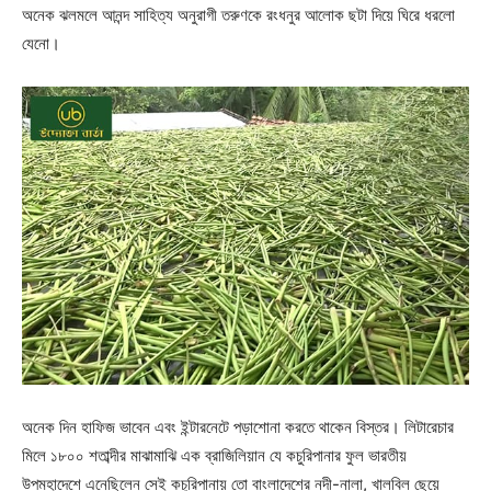
অনেক ঝলমলে আনন্দ সাহিত্য অনুরাগী তরুণকে রংধনুর আলোক ছটা দিয়ে ঘিরে ধরলো
যেনো।
অনেক দিন হাফিজ ভাবেন এবং ইন্টারনেটে পড়াশোনা করতে থাকেন বিস্তর। লিটারেচার
মিলে ১৮০০ শতাব্দীর মাঝামাঝি এক ব্রাজিলিয়ান যে কচুরিপানার ফুল ভারতীয়
উপমহাদেশে এনেছিলেন সেই কচুরিপানায় তো বাংলাদেশের নদী-নালা, খালবিল ছেয়ে