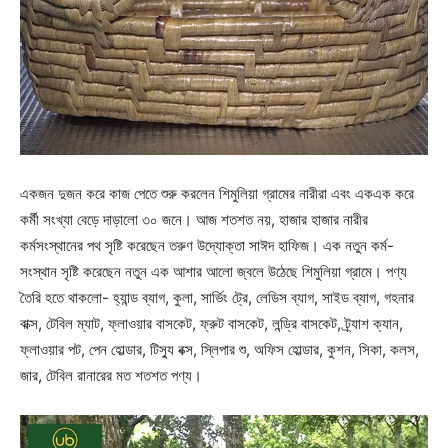
একজন দুজন করে কাজ পেতে শুরু করলেন শিমুলিয়া গ্রামের নারীরা এবং একএক করে
কর্মী সংখ্যা বেড়ে দাড়ালো ৩০ জনে। আজ শতশত নয়, হাজার হাজার নারীর
কর্মসংস্থানের পথ সৃষ্টি করেছেন তরুণ উদ্যোক্তা সাঈদ হাফিজ। এক নতুন কর্ম-
সংস্থান সৃষ্টি করেছেন নতুন এক আশার আলো জ্বলে উঠেছে শিমুলিয়া গ্রামে। পণ্য
তৈরি হতে থাকলো- হ্যান্ড ব্যাগ, কুলা, সার্ভিং ট্রে, লেডিস ব্যাগ, সাইড ব্যাগ, গহনার
বাক্স, টেবিল ম্যাট, ফ্লাওয়ার বাসকেট, ফ্রুট বাসকেট, লন্ড্রি বাসকেট, ট্র্যাশ ক্যান,
ফ্লাওয়ার পট, পেন হোল্ডার, টিস্যু বক্স, স্লিপার শু, অফিস হোল্ডার, কুশন, সিকা, কলস,
জার, টেবিল রানারের মত শতশত পণ্য।