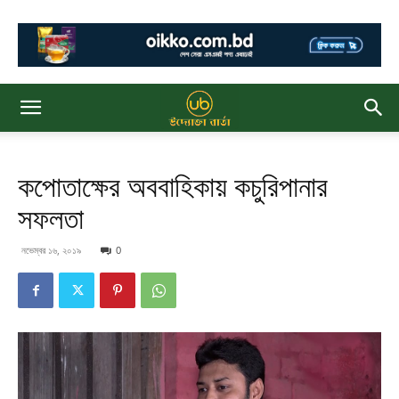
কপোতাক্ষের অববাহিকায় কচুরিপানার
সফলতা
নভেম্বর ১৬, ২০১৯
0