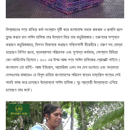
বিশ্বমানের পণ্য বানিয়ে কর্ম-সংস্থান সৃষ্টি করে কপোতাক্ষ নদকে ঝকঝক ও রূপালি রূপে
সুন্দর করতে চান সাঈদ হাফিজ তার উদ্যোগ দিয়ে তার কচুরিবাজার। তরুণদের সম্পৃক্ত
করছেন কচুরিবাজারে, বিপণন বিভাগকে করছেন শক্তিশালী ধীরেধীরে। তরুণ সহ যোদ্ধা
হয়েছেন নিশিত রচনা, ব্যবস্থাপনা পরিচালক এবং সুশান্ত কর্মকার, সোশ্যাল মিডিয়া
কো-অর্ডিনেটর হিসেবে। ৩০০ এর উপর আজ পণ্য সাঈদ হাফিজের প্রোডাক্ট লাইনে।
বাংলাদেশ তো বটেই- আজ ইউরোপ, আমেরিকা এমন সব দেশ গুলোতে এবং অন্যান্য
দেশগুলোর বাজারেও যে বিপুল চাহিদা বাংলাদেশের পরিবেশ বান্ধব হস্তশিল্প পণ্যের সেই
পথেই কাজ করে চলেছেন উদ্যোক্তা সাঈদ হাফিজ। দৃঢ় প্রত্যয়ী উদ্যোক্তা এগিয়ে
চলেছেন তার কর্মে।