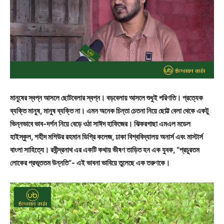
মানুষের স্বপ্ন আসলে ছোটবেলার স্বপ্ন। বড়বেলায় আসলে শুধুই পরিণতি। প্রত্যেক
ব্যক্তি মানুষ, মানুষ ব্যক্তি না। এমন অনেক চিন্তা চেতনা নিয়ে ছোট্ট বেলা থেকে একটু
ভিন্নভাবে ভাব-দর্শন নিয়ে বেড়ে ওঠা সাঈদ হাফিজের। ঝিকরগাছা এমএল মডেল
হাইস্কুল, শহীদ মশিউর রহমান ডিগ্রি কলেজ, ঢাকা বিশ্ববিদ্যালয় অনার্স এবং মাস্টার্স
বাংলা সাহিত্যে। রবীন্দ্রনাথ এর একটি কথায় ভীষণ তাড়িত হন এক যুবক, “প্রচুরতম
লোকের প্রভূততম উন্নতি”- এই ভাবনা ভাবিয়ে তুলেছে এক তরুণকে।