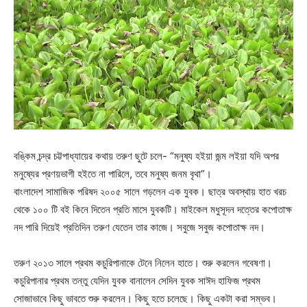
বঙ্কিম চন্দ্র চট্টপাধ্যায়ের কথায় তরুণ ছুটে চলে- “মনুষ্য হইয়া জন্ম লইয়া যদি অপর
মনুষ্যের প্রণয়ভাগী হইতে না পারিলে, তবে মনুষ্য জনম বৃথা”।
বাংলাদেশ সামাজিক পরিষদ ২০০৫ সালে গড়লেন এক যুবক। ছাত্র অবস্থায় হাত খরচ
থেকে ১০০ টি বই কিনে দিতেন প্রতি মাসে যুবকটি। মাইকেল মধুসূদন দত্তের কপোতাক্ষ
নদ পারি দিয়েই প্রতিদিন তরুণ যেতেন তার কাজে। সবুজে সবুজ কপোতাক্ষ নদ।
তরুণ ২০১৩ সালে প্রথম কচুরিপানাকে টেনে নিলেন হাতে। শুরু করলেন গবেষণা।
কচুরিপানার প্রথম তন্তু যেদিন যুবক বানালেন সেদিন যুবক সাঈদ হাফিজ প্রথম
সোজাভাবে কিছু ভাবতে শুরু করলেন। কিছু হতে চলেছে। কিছু একটা করা সম্ভব।