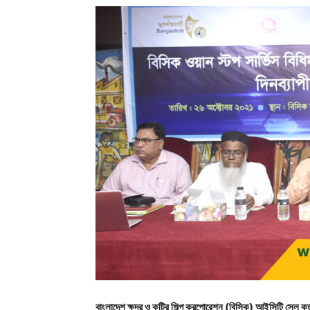
বাংলাদেশ ক্ষুদ্র ও কুটির শিল্প করপোরেশন (বিসিক) আইসিটি সেল কর