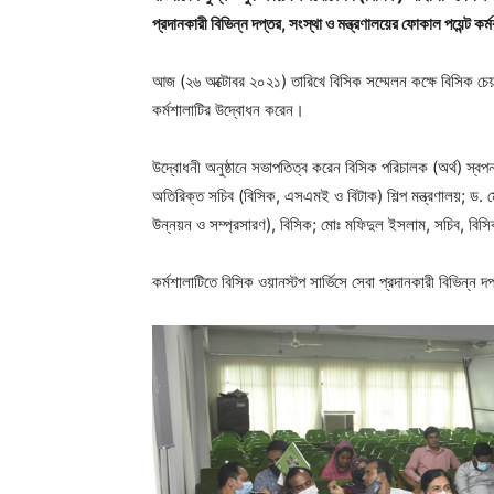
প্রদানকারী বিভিন্ন দপ্তর, সংস্থা ও মন্ত্রণালয়ের ফোকাল পয়েন্ট কর্
আজ (২৬ অক্টোবর ২০২১) তারিখে বিসিক সম্মেলন কক্ষে বিসিক চে
কর্মশালাটির উদ্বোধন করেন।
উদ্বোধনী অনুষ্ঠানে সভাপতিত্ব করেন বিসিক পরিচালক (অর্থ) স্
অতিরিক্ত সচিব (বিসিক, এসএমই ও বিটাক) শিল্প মন্ত্রণালয়; ড. মো
উন্নয়ন ও সম্প্রসারণ), বিসিক; মোঃ মফিদুল ইসলাম, সচিব, বিসিকসহ
কর্মশালাটিতে বিসিক ওয়ানস্টপ সার্ভিসে সেবা প্রদানকারী বিভিন্ন 