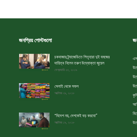
জনপ্রিয় পোস্টগুলো
জন
চকবাজার ট্র্যাজেডিতে পিতৃহারা দুই যমজের
এস
দায়িত্ব নিলেন তরুণ উদ্যোক্তা জুয়েল
উদ
ফেব্রুয়ারি ২৩, ২০১৯
উদ
উদ
সেলাই থেকে সফল
অক্টোবর ২৯, ২০১৮
কৃষ
আই
বি
“বিদেশ নয়, দেশকেই বড় করবো”
উদ
অক্টোবর ১৯, ২০১৮