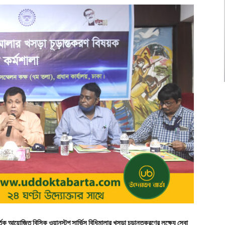
্তৃক আয়োজিত বিসিক ওয়ানস্টপ সার্ভিস বিধিমালার খসড়া চূড়ান্তকরণের লক্ষ্যে সেবা