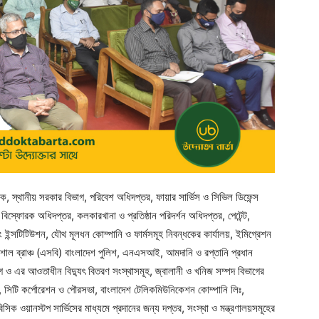
শ ব্যাংক, স্থানীয় সরকার বিভাগ, পরিবেশ অধিদপ্তর, ফায়ার সার্ভিস ও সিভিল ডিফেন্স
 বিস্ফোরক অধিদপ্তর, কলকারখানা ও প্রতিষ্ঠান পরিদর্শন অধিদপ্তর, পেটেন্ট,
্টিং ইন্সটিটিউশন, যৌথ মূলধন কোম্পানি ও ফার্মসমূহ নিবন্ধকের কার্যালয়, ইমিগ্রেশন
, স্পেশাল ব্রাঞ্চ (এসবি) বাংলাদেশ পুলিশ, এনএসআই, আমদানি ও রপ্তানি প্রধান
বিভাগ ও এর আওতাধীন বিদ্যুৎ বিতরণ সংস্থাসমূহ, জ্বালানী ও খনিজ সম্পদ বিভাগের
া, সিটি কর্পোরেশন ও পৌরসভা, বাংলাদেশ টেলিকমিউনিকেশন কোম্পানি লিঃ,
ক ওয়ানস্টপ সার্ভিসের মাধ্যমে প্রদানের জন্য দপ্তর, সংস্থা ও মন্ত্রণালয়সমূহের