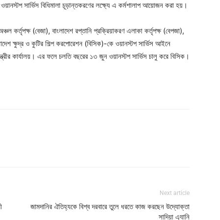
 ওয়ানস্টপ সার্ভিস বিধিমালা চূড়ান্তকরণের লক্ষ্যে এ কর্মশালাপ আয়োজন করা হয়।
ঞ্চল কর্তৃপক্ষ (বেজা), বাংলাদেশ রপ্তানি প্রক্রিয়াকরণ এলাকা কর্তৃপক্ষ (বেপজা),
ংলাদেশ ক্ষুদ্র ও কুটির শিল্প করপোরেশন (বিসিক)-কে ওয়ানস্টপ সার্ভিস আইনে
ন্ত্রীর কার্যালয়। এর ফলে চলতি বছরের ১৩ জুন ওয়ানস্টপ সার্ভিস চালু করে বিসিক।
Next article
ী
জামদানির ঐতিহ্যকে বিশ্ব দরবারে তুলে ধরতে কাজ করছেন উদ্যোক্তা
সাদিয়া এ্যানি