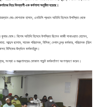
মকর্তাদের নিয়ে দিনব্যাপী এক কর্মশালা অনুষ্ঠিত হয়েছে।
য়ারম্যান মোঃ মোশতাক হাসান, এনডিসি প্রধান অতিথি হিসেবে উপস্থিত থেকে
বপন কুমার ঘোষ। বিশেষ অতিথি হিসেবে উপস্থিত ছিলেন কাজী সাখাওয়াত হোসেন,
হা. আব্দুস ছালাম, সাবেক পরিচালক, বিসিক; নেপাল চন্দ্র কর্মকার, পরিচালক (শিল্প
 বিসিকের ঊর্ধ্বতন কর্মকর্তাবৃন্দ।
দপ্তর, সংস্থা ও মন্ত্রণালয়ের ফোকাল পয়েন্ট কর্মকর্তাগণ অংশগ্রহণ করেন।