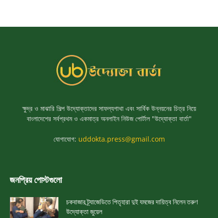
ক্ষুদ্র ও মাঝারি শিল্প উদ্যোক্তাদের সাফল্যগাথা এবং সার্বিক উন্নয়নের চিত্র নিয়ে
বাংলাদেশের সর্বপ্রথম ও একমাত্র অনলাইন নিউজ পোর্টাল "উদ্যোক্তা বার্তা"
যোগাযোগ:
uddokta.press@gmail.com
জনপ্রিয় পোস্টগুলো
চকবাজার ট্র্যাজেডিতে পিতৃহারা দুই যমজের দায়িত্ব নিলেন তরুণ
উদ্যোক্তা জুয়েল