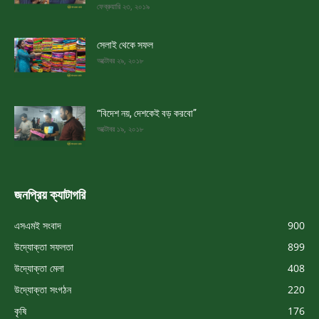
ফেব্রুয়ারি ২৩, ২০১৯
সেলাই থেকে সফল
অক্টোবর ২৯, ২০১৮
“বিদেশ নয়, দেশকেই বড় করবো”
অক্টোবর ১৯, ২০১৮
জনপ্রিয় ক্যাটাগরি
এসএমই সংবাদ
900
উদ্যোক্তা সফলতা
899
উদ্যোক্তা মেলা
408
উদ্যোক্তা সংগঠন
220
কৃষি
176