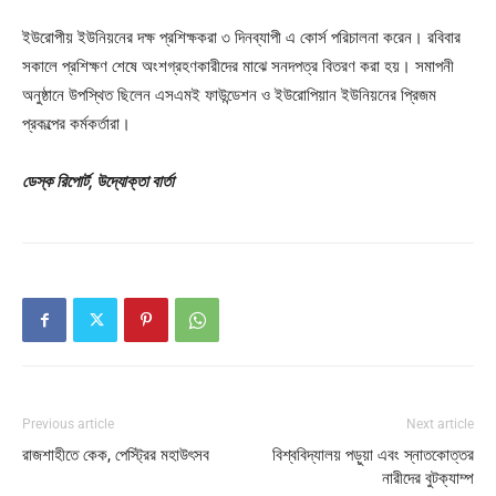
ইউরোপীয় ইউনিয়নের দক্ষ প্রশিক্ষকরা ৩ দিনব্যাপী এ কোর্স পরিচালনা করেন। রবিবার
সকালে প্রশিক্ষণ শেষে অংশগ্রহণকারীদের মাঝে সনদপত্র বিতরণ করা হয়। সমাপনী
অনুষ্ঠানে উপস্থিত ছিলেন এসএমই ফাউন্ডেশন ও ইউরোপিয়ান ইউনিয়নের প্রিজম
প্রকল্পের কর্মকর্তারা।
ডেস্ক রিপোর্ট, উদ্যোক্তা বার্তা
Previous article
Next article
রাজশাহীতে কেক, পেস্ট্রির মহাউৎসব
বিশ্ববিদ্যালয় পড়ুয়া এবং স্নাতকোত্তর
নারীদের বুটক্যাম্প