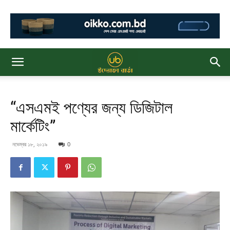
“এসএমই পণ্যের জন্য ডিজিটাল
মার্কেটিং”
নভেম্বর ১৮, ২০১৯
0