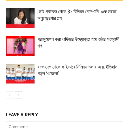
ছোট গ্যারেজ থেকে $১ বিলিয়ন কোম্পানি: এক মায়ের
অনুপ্রেরণার গল্প
গ্রাজুয়েশন করা খাদিজার উদ্যোক্তা হয়ে ওঠার সংগ্রামী
গল্প
বাংলাদেশ থেকে ফাইভারে মিলিয়ন ডলার আয়, ইতিহাস
গড়ল ‘ওয়েলো’
LEAVE A REPLY