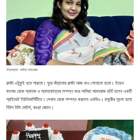
উদ্যোক্তা- সাদিয়া আফরোজ
গল্পটা এটুকুই হতে পারতো। ঘুরে দাঁড়ানোর গল্পটা আজ নাও শোনানো হতো। ইডেন
কলেজ থেকে স্নাতক ও স্নাতকোত্তর সম্পন্ন করে সাদিয়া আফরোজ ভর্তি হলেন একটি
প্রাইভেট ইউনিভার্সিটিতে। সেখান থেকে সম্পন্ন করলেন এমবিএ। চাকুরীর সূচনা হলো
নিটল টাটা মোটর্স, বগুড়া জোনে।