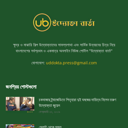
ক্ষুদ্র ও মাঝারি শিল্প উদ্যোক্তাদের সাফল্যগাথা এবং সার্বিক উন্নয়নের চিত্র নিয়ে
বাংলাদেশের সর্বপ্রথম ও একমাত্র অনলাইন নিউজ পোর্টাল "উদ্যোক্তা বার্তা"
যোগাযোগ:
uddokta.press@gmail.com
জনপ্রিয় পোস্টগুলো
চকবাজার ট্র্যাজেডিতে পিতৃহারা দুই যমজের দায়িত্ব নিলেন তরুণ
উদ্যোক্তা জুয়েল
ফেব্রুয়ারি ২৩, ২০১৯
সেলাই থেকে সফল