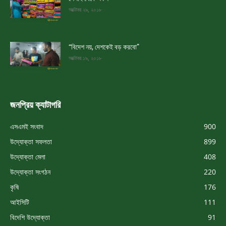
অক্টোবর ২৯, ২০১৮
“বিদেশ নয়, দেশকেই বড় করবো”
অক্টোবর ১৯, ২০১৮
জনপ্রিয় ক্যাটাগরি
এসএমই সংবাদ
900
উদ্যোক্তা সফলতা
899
উদ্যোক্তা মেলা
408
উদ্যোক্তা সংগঠন
220
কৃষি
176
আইসিটি
111
বিদেশি উদ্যোক্তা
91