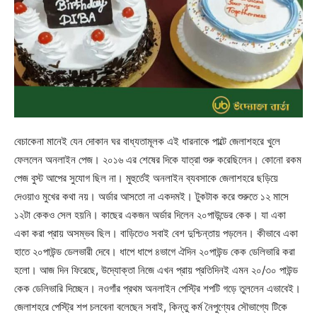
বেচাকেনা মানেই যেন দোকান ঘর বাধ্যতামূলক এই ধারনাকে পাল্টে জেলাশহরে খুলে
ফেললেন অনলাইন পেজ। ২০১৬ এর শেষের দিকে যাত্রা শুরু করেছিলেন। কোনো রকম
পেজ বুস্ট আপের সুযোগ ছিল না। মুহুর্তেই অনলাইন ব্যবসাকে জেলাশহরে ছড়িয়ে
দেওয়াও মুখের কথা নয়। অর্ডার আসতো না একদমই। টুকটাক করে শুরুতে ১২ মাসে
১২টা কেকও সেল হয়নি। কাছের একজন অর্ডার দিলেন ২০পাউন্ডের কেক। যা একা
একা করা প্রায় অসম্ভব ছিল। বাড়িতেও সবাই বেশ দুশ্চিন্তায় পড়লেন। কীভাবে একা
হাতে ২০পাউন্ড ডেলভারী দেবে। ধাপে ধাপে ৪ভাগে ঐদিন ২০পাউন্ড কেক ডেলিভারি করা
হলো। আজ দিন ফিরেছে, উদ্যোক্তা নিজে এখন প্রায় প্রতিদিনই এমন ২০/৩০ পাউন্ড
কেক ডেলিভারি দিচ্ছেন। নওগাঁর প্রথম অনলাইন পেস্ট্রি শপটি গড়ে তুললেন এভাবেই।
জেলাশহরে পেস্ট্রি শপ চলবেনা বলেছেন সবাই, কিন্তু কর্ম নৈপুণ্যের সৌভাগ্যে টিকে