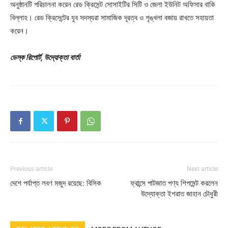
অনুষ্ঠানটি পরিচালনা করেন রেড ক্রিসেন্ট সোসাইটির সিটি ও জেলা ইউনিট অফিসার বাকি
বিল্লাহ। রেড ক্রিসেন্টের যুব সদস্যরা সামাজিক দূরত্ব ও শৃঙ্খলা বজায় রাখতে সহায়তা
করেন।
ডেস্ক রিপোর্ট, উদ্যোক্তা বার্তা
Previous article
Next article
দেশে পর্যাপ্ত লবণ মজুদ রয়েছে: বিসিক
ফ্রান্সে পাটজাত পণ্য শিপমেন্ট করলেন
উদ্যোক্তা ইশরাত জাহান চৌধুরী