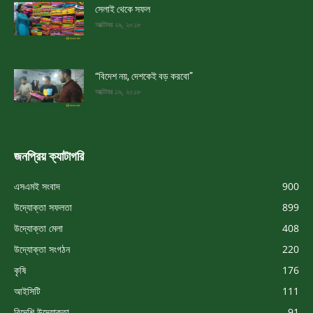
সেলাই থেকে সফল
অক্টোবর ২৯, ২০১৮
“বিদেশ নয়, দেশকেই বড় করবো”
অক্টোবর ১৯, ২০১৮
জনপ্রিয় ক্যাটাগরি
এসএমই সংবাদ
900
উদ্যোক্তা সফলতা
899
উদ্যোক্তা মেলা
408
উদ্যোক্তা সংগঠন
220
কৃষি
176
আইসিটি
111
বিদেশি উদ্যোক্তা
91