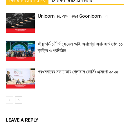
RELATED ARTICLES
MORE FROM AUTHOR
Unicorn নয়, এখন নজর Soonicorn–এ
স্ট্যান্ডার্ড চার্টার্ড-চ্যানেল আই অ্যাগ্রো অ্যাওয়ার্ড পেল ১১
ব্যক্তি ও প্রতিষ্ঠান
প্রথমবারের মত ঢাকায় গ্লোবাল সোর্সিং এক্সপো ২০২৫
LEAVE A REPLY