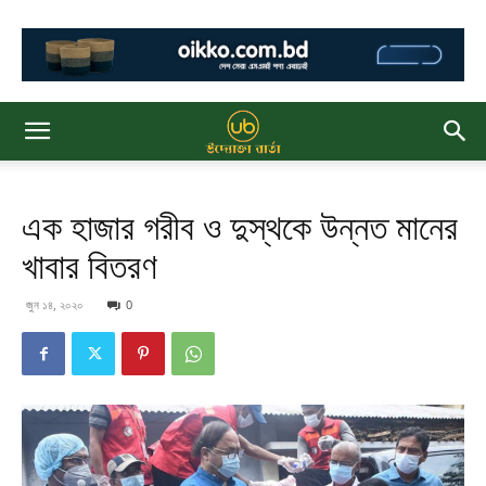
এক হাজার গরীব ও দুস্থকে উন্নত মানের
খাবার বিতরণ
জুন ১৪, ২০২০
0