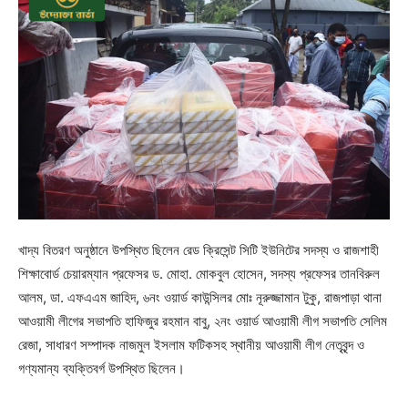
খাদ্য বিতরণ অনুষ্ঠানে উপস্থিত ছিলেন রেড ক্রিসেন্ট সিটি ইউনিটের সদস্য ও রাজশাহী
শিক্ষাবোর্ড চেয়ারম্যান প্রফেসর ড. মোহা. মোকবুল হোসেন, সদস্য প্রফেসর তানবিরুল
আলম, ডা. এফএএম জাহিদ, ৬নং ওয়ার্ড কাউন্সিলর মোঃ নূরুজ্জামান টুকু, রাজপাড়া থানা
আওয়ামী লীগের সভাপতি হাফিজুর রহমান বাবু, ২নং ওয়ার্ড আওয়ামী লীগ সভাপতি সেলিম
রেজা, সাধারণ সম্পাদক নাজমুল ইসলাম ফটিকসহ স্থানীয় আওয়ামী লীগ নেতৃবৃন্দ ও
গণ্যমান্য ব্যক্তিবর্গ উপস্থিত ছিলেন।