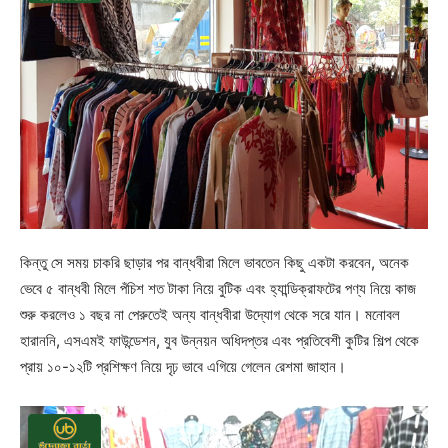
কিন্তু সে সময় চাকরি ছাড়ার পর বান্ধবীরা মিলে ভাবতেন কিছু একটা করবেন, অনেক
ভেবে ৫ বান্ধবী মিলে পঁচিশ শত টাকা নিয়ে বুটিক এবং হ্যান্ডিক্রাফটের পণ্য নিয়ে কাজ
শুরু করলেও ১ বছর না পেরুতেই অন্য বান্ধবীরা উদ্যোগ থেকে সরে যান। মনোবল
হারাননি, এসএমই ফাউন্ডেশন, যুব উন্নয়ন অধিদপ্তর এবং প্রতিবেশী কুটির শিল্প থেকে
প্রায় ১০-১২টি প্রশিক্ষণ নিয়ে দৃঢ় ভাবে এগিয়ে গেলেন রেশমা জাহান।