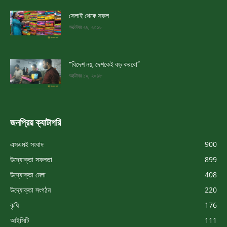
সেলাই থেকে সফল
অক্টোবর ২৯, ২০১৮
“বিদেশ নয়, দেশকেই বড় করবো”
অক্টোবর ১৯, ২০১৮
জনপ্রিয় ক্যাটাগরি
এসএমই সংবাদ
900
উদ্যোক্তা সফলতা
899
উদ্যোক্তা মেলা
408
উদ্যোক্তা সংগঠন
220
কৃষি
176
আইসিটি
111