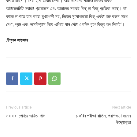
বলতে চাইনা। সেটা হবে ‘তারার মেলা’। আর আমাদের সমাজে নিজের একটা
আইডেনটিটি সবারই প্রয়োজন এবং আমাদের সবারই কিছু না কিছু প্রতিভা আছে। তা
কাজে লাগাতে হবে কারো মুখাপেক্ষী নয়, নিজের সুযোগমতো কিছু একটা শুরু করুন সাথে
মেধা, শ্রম এবং আত্মবিশ্বাস নিয়ে এগিয়ে যান সেটা একদিন বৃহৎ কিছুর রূপ নিবেই’।
বিপ্লব আহসান
Previous article
Next article
সব বাধা পেরিয়ে জয়িতা পলি
চাকরির পরীক্ষা বাতিল, প্রশিক্ষণে হলেন
উদ্যোক্তা