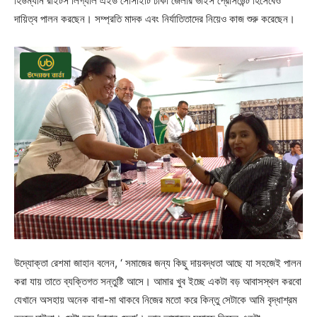
হিউম্যান রাইটস লিগ্যাল এইড সোসাইটি ঢাকা জেলার ভাইস প্রেসিডেন্ট হিসেবেও
দায়িত্ব পালন করছেন। সম্প্রতি মাদক এবং নির্যাতিতাদের নিয়েও কাজ শুরু করেছেন।
উদ্যোক্তা রেশমা জাহান বলেন, ‘ সমাজের জন্য কিছু দায়বদ্ধতা আছে যা সহজেই পালন
করা যায় তাতে ব্যক্তিগত সন্তুষ্টি আসে। আমার খুব ইচ্ছে একটা বড় আবাসস্থল করবো
যেখানে অসহায় অনেক বাবা-মা থাকবে নিজের মতো করে কিন্তু সেটাকে আমি বৃদ্ধাশ্রম