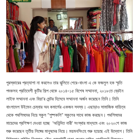
পুরস্কারের প্রত্যাশা না করলেও তার ঝুলিতে শেরে-বাংলা এ কে ফজলুল হক স্মৃতি
পদকসহ প্রতিবেশী কুটির শিল্প থেকে ২০১৪-১৫ বিশেষ সম্মাননা, ২০১৮তে ব্রেইন
লাইফ সম্মাননা এবং বিয়া’র মেন্টর হিসেবে সম্মাননা অর্জন করেছেন তিনি। তিনি
বাংলাদেশ উইমেন চেম্বার অব কমার্সের একজন সদস্য। এছাড়াও সামাজিক দায়িত্ব
থেকে পথশিশুদের নিয়ে স্কুল “পুষ্পকলি” স্কুলের সাথে কাজ করছেন। পথশিশুদের
মায়েদের প্রশিক্ষণ দেওয়া হচ্ছে ‘অনিন্দিত নারী’ সংস্থার মাধ্যমে এবং ২০২০শে কাজ
শুরু করেছেন তৃতীয় লিঙ্গের মানুষদের নিয়ে। ময়মনসিংহে শুরু হয়েছে এই উদ্যোগ। তিনি