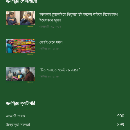
জনপ্রিয় পোস্টগুলো
চকবাজার ট্র্যাজেডিতে পিতৃহারা দুই যমজের দায়িত্ব নিলেন তরুণ
উদ্যোক্তা জুয়েল
ফেব্রুয়ারি ২৩, ২০১৯
সেলাই থেকে সফল
অক্টোবর ২৯, ২০১৮
“বিদেশ নয়, দেশকেই বড় করবো”
অক্টোবর ১৯, ২০১৮
জনপ্রিয় ক্যাটাগরি
এসএমই সংবাদ
900
উদ্যোক্তা সফলতা
899