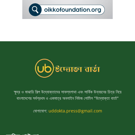
ক্ষুদ্র ও মাঝারি শিল্প উদ্যোক্তাদের সাফল্যগাথা এবং সার্বিক উন্নয়নের চিত্র নিয়ে
বাংলাদেশের সর্বপ্রথম ও একমাত্র অনলাইন নিউজ পোর্টাল "উদ্যোক্তা বার্তা"
যোগাযোগ:
uddokta.press@gmail.com