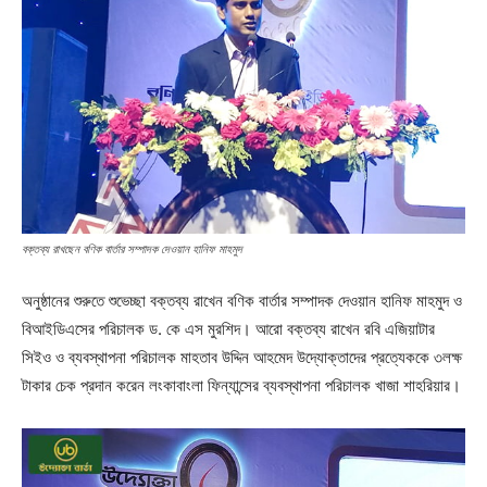
বক্তব্য রাখছেন বণিক বার্তার সম্পাদক দেওয়ান হানিফ মাহমুদ
অনুষ্ঠানের শুরুতে শুভেচ্ছা বক্তব্য রাখেন বণিক বার্তার সম্পাদক দেওয়ান হানিফ মাহমুদ ও
বিআইডিএসের পরিচালক ড. কে এস মুরশিদ। আরো বক্তব্য রাখেন রবি এজিয়াটার
সিইও ও ব্যবস্থাপনা পরিচালক মাহতাব উদ্দিন আহমেদ উদ্যোক্তাদের প্রত্যেককে ৩লক্ষ
টাকার চেক প্রদান করেন লংকাবাংলা ফিন্যান্সের ব্যবস্থাপনা পরিচালক খাজা শাহরিয়ার।