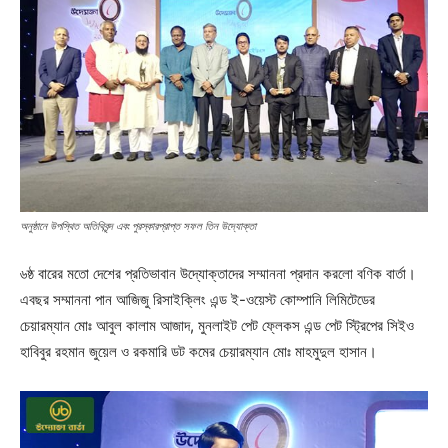
অনুষ্ঠানে উপস্থিত অতিথিবৃন্দ এবং পুরস্কারপ্রাপ্ত সফল তিন উদ্যোক্তা
৬ষ্ঠ বারের মতো দেশের প্রতিভাবান উদ্যোক্তাদের সম্মাননা প্রদান করলো বণিক বার্তা।
এবছর সম্মাননা পান আজিজু রিসাইক্লিং এন্ড ই-ওয়েস্ট কোম্পানি লিমিটেডের
চেয়ারম্যান মোঃ আবুল কালাম আজাদ, মুনলাইট পেট ফ্লেকস এন্ড পেট স্ট্রিপের সিইও
হাবিবুর রহমান জুয়েল ও রকমারি ডট কমের চেয়ারম্যান মোঃ মাহমুদুল হাসান।