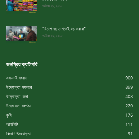
অক্টোবর ২৯, ২০১৮
“বিদেশ নয়, দেশকেই বড় করবো”
অক্টোবর ১৯, ২০১৮
জনপ্রিয় ক্যাটাগরি
এসএমই সংবাদ
900
উদ্যোক্তা সফলতা
899
উদ্যোক্তা মেলা
408
উদ্যোক্তা সংগঠন
220
কৃষি
176
আইসিটি
111
বিদেশি উদ্যোক্তা
91