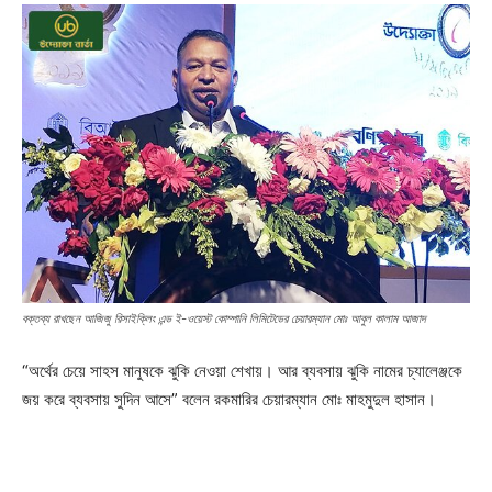
বক্তব্য রাখছেন আজিজু রিসাইক্লিং এন্ড ই-ওয়েস্ট কোম্পানি লিমিটেডের চেয়ারম্যান মোঃ আবুল কালাম আজাদ
“অর্থের চেয়ে সাহস মানুষকে ঝুকি নেওয়া শেখায়। আর ব্যবসায় ঝুকি নামের চ্যালেঞ্জকে
জয় করে ব্যবসায় সুদিন আসে” বলেন রকমারির চেয়ারম্যান মোঃ মাহমুদুল হাসান।