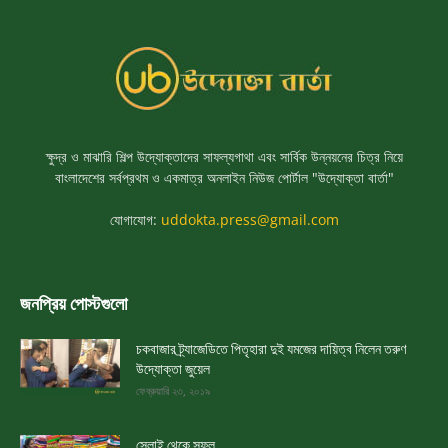
ক্ষুদ্র ও মাঝারি শিল্প উদ্যোক্তাদের সাফল্যগাথা এবং সার্বিক উন্নয়নের চিত্র নিয়ে
বাংলাদেশের সর্বপ্রথম ও একমাত্র অনলাইন নিউজ পোর্টাল "উদ্যোক্তা বার্তা"
যোগাযোগ:
uddokta.press@gmail.com
জনপ্রিয় পোস্টগুলো
চকবাজার ট্র্যাজেডিতে পিতৃহারা দুই যমজের দায়িত্ব নিলেন তরুণ
উদ্যোক্তা জুয়েল
ফেব্রুয়ারি ২৩, ২০১৯
সেলাই থেকে সফল