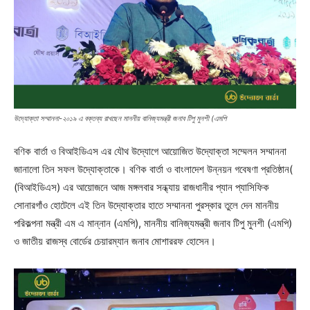
উদ্যোক্তা সম্মাননা-২০১৯ এ বক্তব্য রাখছেন মাননীয় বানিজ্যমন্ত্রী জনাব টিপু মুনশী (এমপি
বণিক বার্তা ও বিআইডিএস এর যৌথ উদ্যোগে আয়োজিত উদ্যোক্তা সম্মেলন সম্মাননা
জানালো তিন সফল উদ্যোক্তাকে। বণিক বার্তা ও বাংলাদেশ উন্নয়ন গবেষণা প্রতিষ্ঠান(
(বিআইডিএস) এর আয়োজনে আজ মঙ্গলবার সন্ধ্যায় রাজধানীর প্যান প্যাসিফিক
সোনারগাঁও হোটেলে এই তিন উদ্যোক্তার হাতে সম্মাননা পুরস্কার তুলে দেন মাননীয়
পরিকল্পনা মন্ত্রী এম এ মান্নান (এমপি), মাননীয় বানিজ্যমন্ত্রী জনাব টিপু মুনশী (এমপি)
ও জাতীয় রাজস্ব বোর্ডের চেয়ারম্যান জনাব মোশাররফ হোসেন।