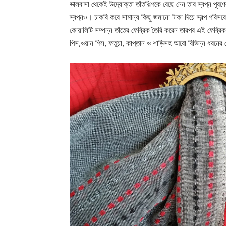
ভালবাসা থেকেই উদ্যোক্তা তাঁতশিল্পকে বেছে নেন তার স্বপ্ন পূরণের 
স্বপ্নও। চাকরি করে সামান্য কিছু জমানো টাকা দিয়ে স্বল্প পরিসরে
কোয়ালিটি সম্পন্ন তাঁতের ফেব্রিক তৈরি করেন তারপর এই ফেব্রি
পিস,ওয়ান পিস, ফতুয়া, কাপ্তান ও শাড়িসহ আরো বিভিন্ন ধরনে