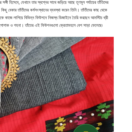
সঙ্গী হিসেবে, যেখানে তার স্বপ্নের সাথে জড়িয়ে আছে তৃণমূল পর্যায়ের তাঁতিদের
 কিছু বেকার তাঁতীদের কর্মসংস্থানের ব্যবস্থা করেন তিনি। তাঁতীদের কাছ থেকে
ককে কাজে লাগিয়ে বিভিন্ন ফিউশনে নিজস্ব ডিজাইনে তৈরি করছেন আনস্টিচ থ্রী
র পোশাক ও গহনা। তাঁতের এই ফিউশনগুলো ক্রেতামহলে বেশ সাড়া ফেলেছে৷