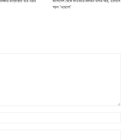
খাদিজার উদ্যোক্তা হয়ে ওঠার
বাংলাদেশ থেকে ফাইভারে মিলিয়ন ডলার আয়, ইতিহাস
গড়ল ‘ওয়েলো’