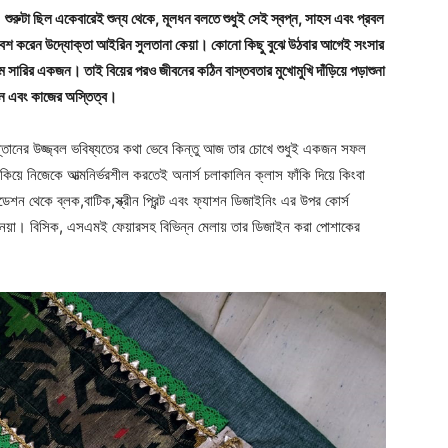
 শুরুটা ছিল একেবারেই শুন্য থেকে, মূলধন বলতে শুধুই সেই স্বপ্ন, সাহস এবং প্রবল
রবেশ করেন উদ্যোক্তা আইরিন সুলতানা কেয়া। কোনো কিছু বুঝে উঠবার আগেই সংসার
ম সারির একজন। তাই বিয়ের পরও জীবনের কঠিন বাস্তবতার মুখোমুখি দাঁড়িয়ে পড়াশুনা
তান এবং কাজের অস্তিত্ব।
ন্তানের উজ্জ্বল ভবিষ্যতের কথা ভেবে কিন্তু আজ তার চোখে শুধুই একজন সফল
কিয়ে নিজেকে আত্মনির্ভরশীল করতেই অনার্স চলাকালিন ক্লাস ফাঁকি দিয়ে কিংবা
েশন থেকে ব্লক,বাটিক,স্ক্রীন প্রিন্ট এবং ফ্যাশন ডিজাইনিং এর উপর কোর্স
নেয়া। বিসিক, এসএমই ফেয়ারসহ বিভিন্ন মেলায় তার ডিজাইন করা পোশাকের