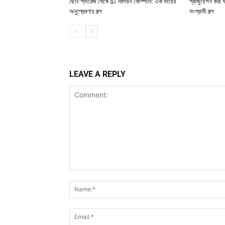
ছোট গ্যারেজ থেকে $১ বিলিয়ন কোম্পানি: এক মায়ের
গ্রাজুয়েশন করা 
অনুপ্রেরণার গল্প
সংগ্রামী গল্প
LEAVE A REPLY