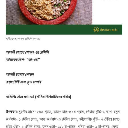
খাসিয়াদের স্পেশাল রেসিপি-জা-ডো
আলভী রহমান শোভন এর রেসিপি
আজকের ডিশ-
“জা–ডো”
আলভী রহমান শোভন
রন্ধনশিল্পী এবং ফুড ব্লগার
রেসিপির নামঃ জা–ডো (খাসিয়া উপজাতিদের খাবার)
উপকরণঃ
মুরগীর মাংস-৫০০ গ্রাম, আতপ চাল-৫০০ গ্রাম, পেঁয়াজ কুঁচি-১ কাপ, রসুন
অর্ধবাটা- ১ টেবিল চামচ, আদা অর্ধবাটা-৩ টেবিল চামচ, কাঁচামরিচ কুঁচি- ২ টেবিল চামচ,
মরিচ গুঁড়া- ১ টেবিল চামচ, হলুদ গুঁড়া- ১/২ চা-চামচ, ধনিয়া গুঁড়া- ১ চা-চামচ, লেবুর