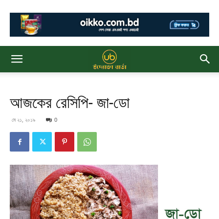
আজকের রেসিপি- জা-ডো
মে ২১, ২০১৯
0