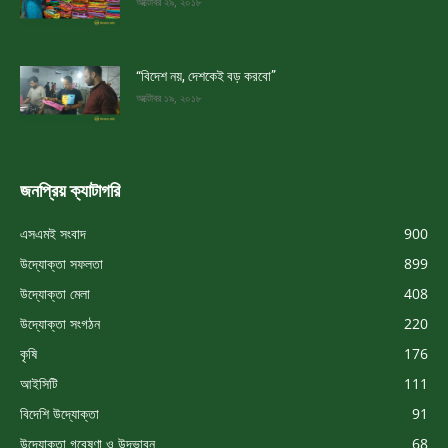
অক্টোবর ২৯, ২০১৮
“বিদেশ নয়, দেশকেই বড় করবো”
অক্টোবর ১৯, ২০১৮
জনপ্রিয় ক্যাটাগরি
এসএমই সংবাদ
900
উদ্যোক্তা সফলতা
899
উদ্যোক্তা মেলা
408
উদ্যোক্তা সংগঠন
220
কৃষি
176
আইসিটি
111
বিদেশি উদ্যোক্তা
91
উদ্যোক্তা গবেষণা ও উদ্ভাবন
68