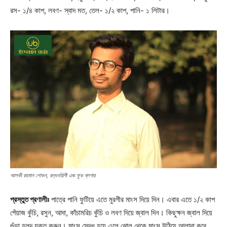
রস- ১/৪ কাপ, লবণ- স্বাদ মত, তেল- ১/২ কাপ, পানি- ১ লিটার।
আলভী রহমান শোভন, রন্ধনশিল্পী এবং ফুড ব্লগার
প্রস্তুত প্রণালীঃ
পাত্রে পানি ফুটিয়ে এতে মুরগীর মাংস দিয়ে দিন। এবার এতে ১/২ কাপ
পেঁয়াজ কুঁচি, রসুন, আদা, কাঁচামরিচ কুঁচি ও লবণ দিয়ে জ্বাল দিন। কিছুক্ষন জ্বাল দিয়ে
গুঁড়া হলুদ যুক্ত করুন। মাংস সেদ্ধ হয়ে এলে ঝোল থেকে মাংস উঠিয়ে আলাদা করে