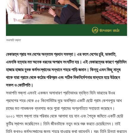
সভাপতি শুক্লা
বেকারত্ব প্রায় সব দেশের অন্যতম প্রধান সমস্যা। এর ফলে দেশের চুরি, ডাকাতি,
এমনকি হত্যার মত অনেক ধরনের অপরাধ সংঘটিত হয়। এই বেকারত্বের কারণে প্রতিদিন
হাজার হাজার যুবক কর্মসংস্থানের সন্ধানে শহরে পাড়ি জমান। কিন্তু এমন কিছু মানুষ
থাকে যারা গ্রামে থেকে কঠোর পরিশ্রম এবং সঠিক দিকনির্দেশনার মাধ্যমে হয়ে উঠছেন
সফল ও কোটিপতি।
সভাপতি শুক্লা এমনই একজন অসাধারণ প্রতিভাধর ব্যক্তি যিনি ভারতের উওর
প্রদেশের শহর থেকে ৫৫ কিলোমিটার দূরে অবস্থিত একটি ছোট্ট গ্রাম কেশবপূরে আখ
চাষের মত লাভজনক ব্যবসায় করে পুরো গ্রামের অগ্রগতিতে সহায়তা করেছেন।
২০০১ সালে শুক্লা তার পরিবার থেকে আলাদা হয় যান এবং পৈতৃক জমিতে একটি ছোট্ট
কুটির স্থাপন করেছিলেন। তিনি জীবনটাকে নতুন করে শুরু করতে চেয়েছিলেন। তাই
তিনি কখনও কর্মসংস্থানের জন্য শহরে যাওয়ার কথা ভাবেননি। বরং তিনি চিন্তা করতেন