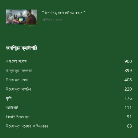
“বিদেশ নয়, দেশকেই বড় করবো”
অক্টোবর ১৯, ২০১৮
জনপ্রিয় ক্যাটাগরি
এসএমই সংবাদ
900
উদ্যোক্তা সফলতা
899
উদ্যোক্তা মেলা
408
উদ্যোক্তা সংগঠন
220
কৃষি
176
আইসিটি
111
বিদেশি উদ্যোক্তা
91
উদ্যোক্তা গবেষণা ও উদ্ভাবন
68