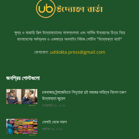
ক্ষুদ্র ও মাঝারি শিল্প উদ্যোক্তাদের সাফল্যগাথা এবং সার্বিক উন্নয়নের চিত্র নিয়ে
বাংলাদেশের সর্বপ্রথম ও একমাত্র অনলাইন নিউজ পোর্টাল "উদ্যোক্তা বার্তা"
যোগাযোগ:
uddokta.press@gmail.com
জনপ্রিয় পোস্টগুলো
চকবাজার ট্র্যাজেডিতে পিতৃহারা দুই যমজের দায়িত্ব নিলেন তরুণ
উদ্যোক্তা জুয়েল
ফেব্রুয়ারি ২৩, ২০১৯
সেলাই থেকে সফল
অক্টোবর ২৯, ২০১৮