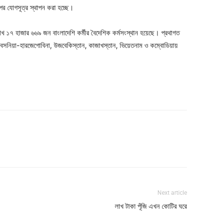
ল্পের যোগসূত্র স্থাপন করা হচ্ছে।
 ২ লাখ ১৭ হাজার ৬৬৯ জন বাংলাদেশি কর্মীর বৈদেশিক কর্মসংস্থান হয়েছে। প্রথাগত
া, বসনিয়া-হারজেগোবিনা, উজবেকিস্তান, কাজাখস্তান, ভিয়েতনাম ও কম্বোডিয়ায়
Next article
লাখ টাকা পূঁজি এখন কোটির ঘরে