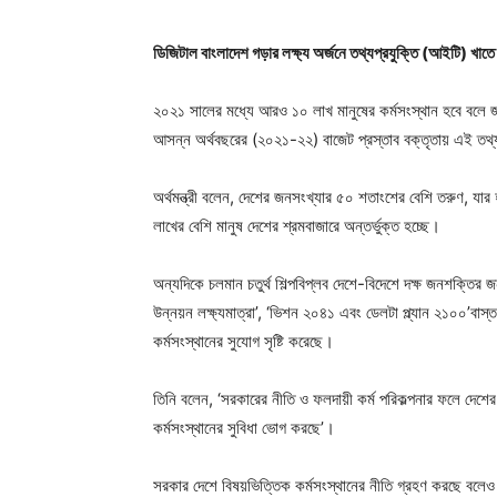
ডিজিটাল বাংলাদেশ গড়ার লক্ষ্য অর্জনে তথ্যপ্রযুক্তি (আইটি) খাত
২০২১ সালের মধ্যে আরও ১০ লাখ মানুষের কর্মসংস্থান হবে বলে জা
আসন্ন অর্থবছরের (২০২১-২২) বাজেট প্রস্তাব বক্তৃতায় এই তথ্য 
অর্থমন্ত্রী বলেন, দেশের জনসংখ্যার ৫০ শতাংশের বেশি তরুণ, যা
লাখের বেশি মানুষ দেশের শ্রমবাজারে অন্তর্ভুক্ত হচ্ছে।
অন্যদিকে চলমান চতুর্থ শিল্পবিপ্লব দেশে-বিদেশে দক্ষ জনশক্তির জ
উন্নয়ন লক্ষ্যমাত্রা’, ‘ভিশন ২০৪১ এবং ডেলটা প্ল্যান ২১০০’বাস্তবায়
কর্মসংস্থানের সুযোগ সৃষ্টি করেছে।
তিনি বলেন, ‘সরকারের নীতি ও ফলদায়ী কর্ম পরিকল্পনার ফলে দেশে
কর্মসংস্থানের সুবিধা ভোগ করছে’।
সরকার দেশে বিষয়ভিত্তিক কর্মসংস্থানের নীতি গ্রহণ করছে বলেও জ