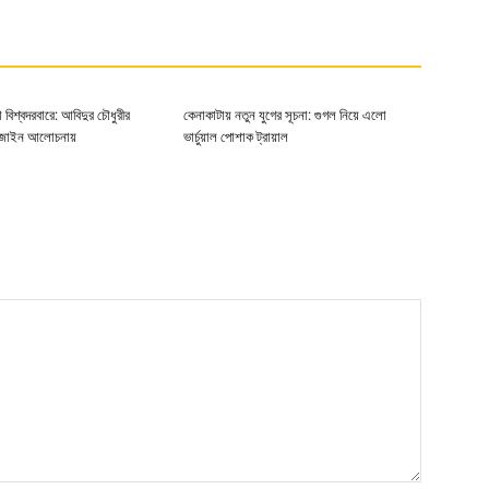
া বিশ্বদরবারে: আবিদুর চৌধুরীর
কেনাকাটায় নতুন যুগের সূচনা: গুগল নিয়ে এলো
িজাইন আলোচনায়
ভার্চুয়াল পোশাক ট্রায়াল