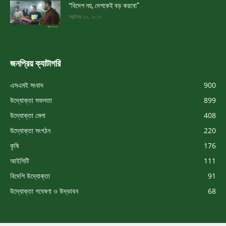
“বিদেশ নয়, দেশকেই বড় করবো”
অক্টোবর ১৯, ২০১৮
জনপ্রিয় ক্যাটাগরি
এসএমই সংবাদ
900
উদ্যোক্তা সফলতা
899
উদ্যোক্তা মেলা
408
উদ্যোক্তা সংগঠন
220
কৃষি
176
আইসিটি
111
বিদেশি উদ্যোক্তা
91
উদ্যোক্তা গবেষণা ও উদ্ভাবন
68