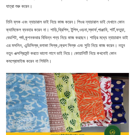
যাত্রা শুরু করেন।
তিনি ব্লক এবং ন্যাচারাল ডাই নিয়ে কাজ করেন। পিওর ন্যাচারাল ডাই যেখানে কোন
ক্যামিকেল ব্যবহার করেন না। শাড়ি,থ্রিপিস, টুপিস,ওড়না,স্কার্ফ,পাঞ্জাবি, শার্ট,ফতুয়া,
বেডশিট, পর্দা,কুশনকভার বিভিন্ন পন্য নিয়ে কাজ করছেন। শাড়ির মধ্যে ন্যাচারাল ডাই
এর মসলিন, এন্ডিসিল্ক,বলাকা সিল্ক,ক্রেপ সিল্ক এবং সুতি নিয়ে কাজ করেন। নতুন
নতুন এক্সপ্রিমেন্ট করতে ভালো লাগে ডাই নিয়ে। কোয়ালিটি নিয়ে কখনোই কোন
কমপ্রোমাইজ করেন না শিউলি।