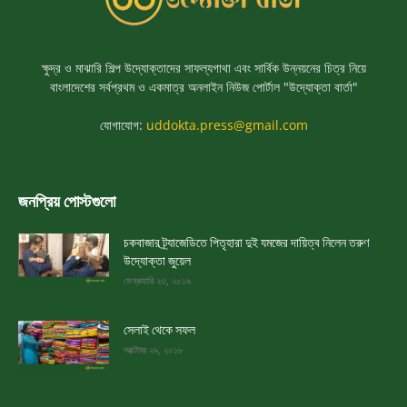
ক্ষুদ্র ও মাঝারি শিল্প উদ্যোক্তাদের সাফল্যগাথা এবং সার্বিক উন্নয়নের চিত্র নিয়ে
বাংলাদেশের সর্বপ্রথম ও একমাত্র অনলাইন নিউজ পোর্টাল "উদ্যোক্তা বার্তা"
যোগাযোগ:
uddokta.press@gmail.com
জনপ্রিয় পোস্টগুলো
চকবাজার ট্র্যাজেডিতে পিতৃহারা দুই যমজের দায়িত্ব নিলেন তরুণ
উদ্যোক্তা জুয়েল
ফেব্রুয়ারি ২৩, ২০১৯
সেলাই থেকে সফল
অক্টোবর ২৯, ২০১৮