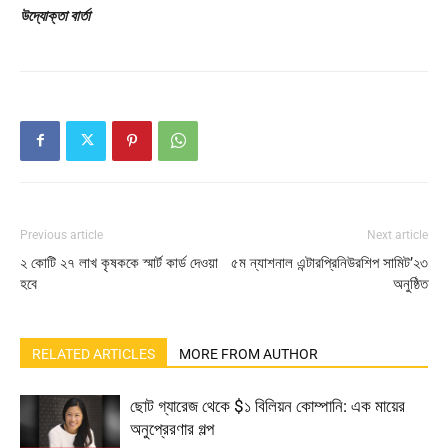
উদ্যোক্তা বার্তা
Previous article
Next article
২ কোটি ২৭ লাখ কৃষককে স্মার্ট কার্ড দেওয়া
৫ম ন্যাশনাল এন্টারপ্রিনিউরশিপ সামিট’২৩
হবে
অনুষ্ঠিত
RELATED ARTICLES
MORE FROM AUTHOR
ছোট গ্যারেজ থেকে $১ বিলিয়ন কোম্পানি: এক মায়ের
অনুপ্রেরণার গল্প