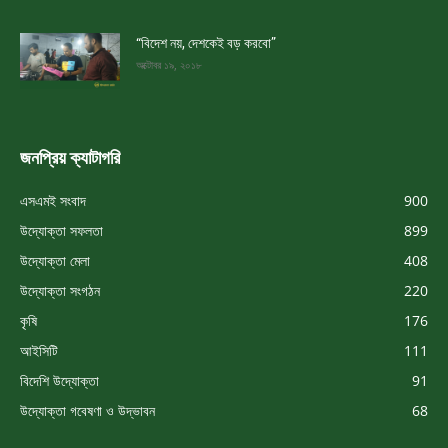
“বিদেশ নয়, দেশকেই বড় করবো”
অক্টোবর ১৯, ২০১৮
জনপ্রিয় ক্যাটাগরি
এসএমই সংবাদ
900
উদ্যোক্তা সফলতা
899
উদ্যোক্তা মেলা
408
উদ্যোক্তা সংগঠন
220
কৃষি
176
আইসিটি
111
বিদেশি উদ্যোক্তা
91
উদ্যোক্তা গবেষণা ও উদ্ভাবন
68