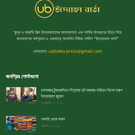
ক্ষুদ্র ও মাঝারি শিল্প উদ্যোক্তাদের সাফল্যগাথা এবং সার্বিক উন্নয়নের চিত্র নিয়ে
বাংলাদেশের সর্বপ্রথম ও একমাত্র অনলাইন নিউজ পোর্টাল "উদ্যোক্তা বার্তা"
যোগাযোগ:
uddokta.press@gmail.com
জনপ্রিয় পোস্টগুলো
চকবাজার ট্র্যাজেডিতে পিতৃহারা দুই যমজের দায়িত্ব নিলেন তরুণ
উদ্যোক্তা জুয়েল
ফেব্রুয়ারি ২৩, ২০১৯
সেলাই থেকে সফল
অক্টোবর ২৯, ২০১৮