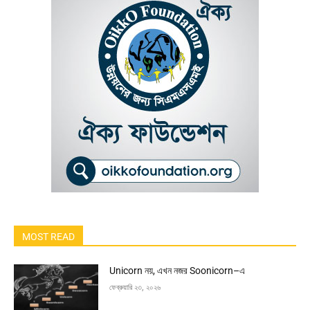
MOST READ
Unicorn নয়, এখন নজর Soonicorn–এ
ফেব্রুয়ারি ২৩, ২০২৬