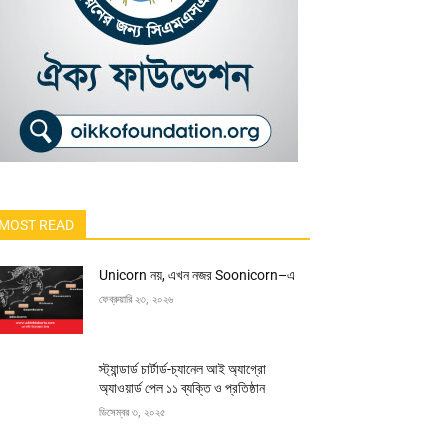
MOST READ
Unicorn নয়, এখন নজর Soonicorn–এ
ফেব্রুয়ারি ২৩, ২০২৬
স্ট্যান্ডার্ড চার্টার্ড-চ্যানেল আই অ্যাগ্রো
অ্যাওয়ার্ড পেল ১১ ব্যক্তি ও প্রতিষ্ঠান
ডিসেম্বর ৩, ২০২৫