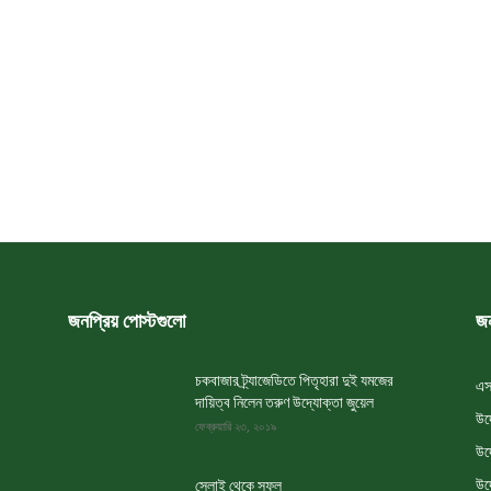
জনপ্রিয় পোস্টগুলো
জন
চকবাজার ট্র্যাজেডিতে পিতৃহারা দুই যমজের
এস
দায়িত্ব নিলেন তরুণ উদ্যোক্তা জুয়েল
উদ
ফেব্রুয়ারি ২৩, ২০১৯
উদ
উদ
সেলাই থেকে সফল