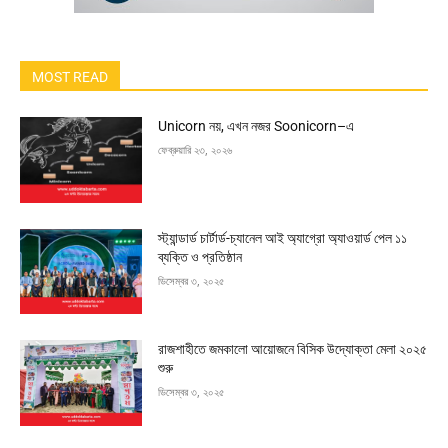
MOST READ
Unicorn নয়, এখন নজর Soonicorn–এ
ফেব্রুয়ারি ২৩, ২০২৬
স্ট্যান্ডার্ড চার্টার্ড-চ্যানেল আই অ্যাগ্রো অ্যাওয়ার্ড পেল ১১
ব্যক্তি ও প্রতিষ্ঠান
ডিসেম্বর ৩, ২০২৫
রাজশাহীতে জমকালো আয়োজনে বিসিক উদ্যোক্তা মেলা ২০২৫
শুরু
ডিসেম্বর ৩, ২০২৫