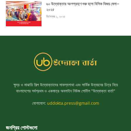
৬০ উদ্যোক্তার অংশগ্রহণে শুরু হলো বিসিক বিজয় মেলা–
২০২৫
ডিসেম্বর ১, ২০২৫
ক্ষুদ্র ও মাঝারি শিল্প উদ্যোক্তাদের সাফল্যগাথা এবং সার্বিক উন্নয়নের চিত্র নিয়ে
বাংলাদেশের সর্বপ্রথম ও একমাত্র অনলাইন নিউজ পোর্টাল "উদ্যোক্তা বার্তা"
যোগাযোগ:
uddokta.press@gmail.com
জনপ্রিয় পোস্টগুলো