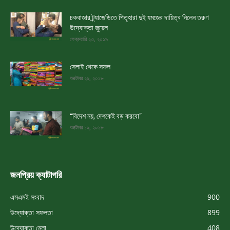
চকবাজার ট্র্যাজেডিতে পিতৃহারা দুই যমজের দায়িত্ব নিলেন তরুণ
উদ্যোক্তা জুয়েল
ফেব্রুয়ারি ২৩, ২০১৯
সেলাই থেকে সফল
অক্টোবর ২৯, ২০১৮
“বিদেশ নয়, দেশকেই বড় করবো”
অক্টোবর ১৯, ২০১৮
জনপ্রিয় ক্যাটাগরি
এসএমই সংবাদ
900
উদ্যোক্তা সফলতা
899
উদ্যোক্তা মেলা
408