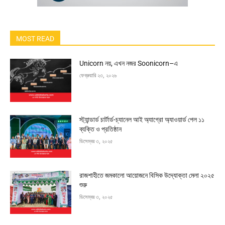
MOST READ
Unicorn নয়, এখন নজর Soonicorn–এ
ফেব্রুয়ারি ২৩, ২০২৬
স্ট্যান্ডার্ড চার্টার্ড-চ্যানেল আই অ্যাগ্রো অ্যাওয়ার্ড পেল ১১
ব্যক্তি ও প্রতিষ্ঠান
ডিসেম্বর ৩, ২০২৫
রাজশাহীতে জমকালো আয়োজনে বিসিক উদ্যোক্তা মেলা ২০২৫
শুরু
ডিসেম্বর ৩, ২০২৫