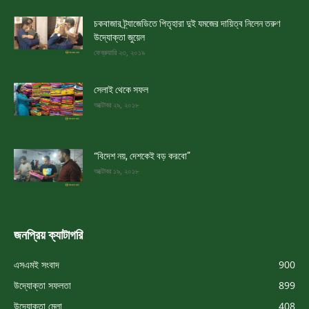
চকবাজার ট্র্যাজেডিতে পিতৃহারা দুই যমজের দায়িত্ব নিলেন তরুণ
উদ্যোক্তা জুয়েল
ফেব্রুয়ারি ২৩, ২০১৯
সেলাই থেকে সফল
অক্টোবর ২৯, ২০১৮
“বিদেশ নয়, দেশকেই বড় করবো”
অক্টোবর ১৯, ২০১৮
জনপ্রিয় ক্যাটাগরি
এসএমই সংবাদ
900
উদ্যোক্তা সফলতা
899
উদ্যোক্তা মেলা
408