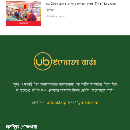
৬০ উদ্যোক্তার অংশগ্রহণে শুরু হলো বিসিক বিজয় মেলা–
২০২৫
ডিসেম্বর ১, ২০২৫
ক্ষুদ্র ও মাঝারি শিল্প উদ্যোক্তাদের সাফল্যগাথা এবং সার্বিক উন্নয়নের চিত্র নিয়ে
বাংলাদেশের সর্বপ্রথম ও একমাত্র অনলাইন নিউজ পোর্টাল "উদ্যোক্তা বার্তা"
যোগাযোগ:
uddokta.press@gmail.com
জনপ্রিয় পোস্টগুলো