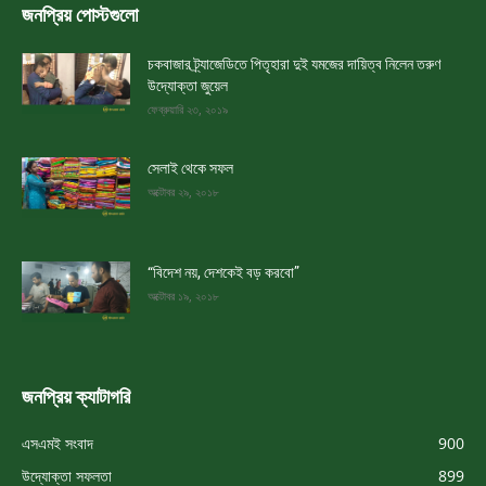
জনপ্রিয় পোস্টগুলো
চকবাজার ট্র্যাজেডিতে পিতৃহারা দুই যমজের দায়িত্ব নিলেন তরুণ
উদ্যোক্তা জুয়েল
ফেব্রুয়ারি ২৩, ২০১৯
সেলাই থেকে সফল
অক্টোবর ২৯, ২০১৮
“বিদেশ নয়, দেশকেই বড় করবো”
অক্টোবর ১৯, ২০১৮
জনপ্রিয় ক্যাটাগরি
এসএমই সংবাদ
900
উদ্যোক্তা সফলতা
899