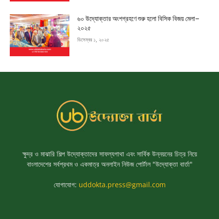
৬০ উদ্যোক্তার অংশগ্রহণে শুরু হলো বিসিক বিজয় মেলা–
২০২৫
ডিসেম্বর ১, ২০২৫
ক্ষুদ্র ও মাঝারি শিল্প উদ্যোক্তাদের সাফল্যগাথা এবং সার্বিক উন্নয়নের চিত্র নিয়ে
বাংলাদেশের সর্বপ্রথম ও একমাত্র অনলাইন নিউজ পোর্টাল "উদ্যোক্তা বার্তা"
যোগাযোগ:
uddokta.press@gmail.com