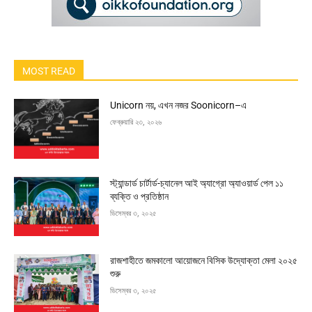
MOST READ
Unicorn নয়, এখন নজর Soonicorn–এ
ফেব্রুয়ারি ২৩, ২০২৬
স্ট্যান্ডার্ড চার্টার্ড-চ্যানেল আই অ্যাগ্রো অ্যাওয়ার্ড পেল ১১
ব্যক্তি ও প্রতিষ্ঠান
ডিসেম্বর ৩, ২০২৫
রাজশাহীতে জমকালো আয়োজনে বিসিক উদ্যোক্তা মেলা ২০২৫
শুরু
ডিসেম্বর ৩, ২০২৫