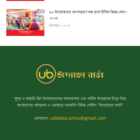
৬০ উদ্যোক্তার অংশগ্রহণে শুরু হলো বিসিক বিজয় মেলা–
২০২৫
ডিসেম্বর ১, ২০২৫
ক্ষুদ্র ও মাঝারি শিল্প উদ্যোক্তাদের সাফল্যগাথা এবং সার্বিক উন্নয়নের চিত্র নিয়ে
বাংলাদেশের সর্বপ্রথম ও একমাত্র অনলাইন নিউজ পোর্টাল "উদ্যোক্তা বার্তা"
যোগাযোগ:
uddokta.press@gmail.com