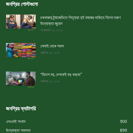
জনপ্রিয় পোস্টগুলো
চকবাজার ট্র্যাজেডিতে পিতৃহারা দুই যমজের দায়িত্ব নিলেন তরুণ
উদ্যোক্তা জুয়েল
ফেব্রুয়ারি ২৩, ২০১৯
সেলাই থেকে সফল
অক্টোবর ২৯, ২০১৮
“বিদেশ নয়, দেশকেই বড় করবো”
অক্টোবর ১৯, ২০১৮
জনপ্রিয় ক্যাটাগরি
এসএমই সংবাদ
900
উদ্যোক্তা সফলতা
899