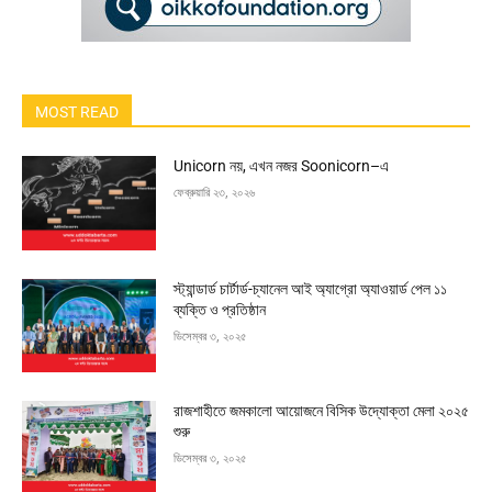
MOST READ
Unicorn নয়, এখন নজর Soonicorn–এ
ফেব্রুয়ারি ২৩, ২০২৬
স্ট্যান্ডার্ড চার্টার্ড-চ্যানেল আই অ্যাগ্রো অ্যাওয়ার্ড পেল ১১
ব্যক্তি ও প্রতিষ্ঠান
ডিসেম্বর ৩, ২০২৫
রাজশাহীতে জমকালো আয়োজনে বিসিক উদ্যোক্তা মেলা ২০২৫
শুরু
ডিসেম্বর ৩, ২০২৫