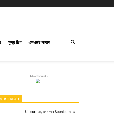
র
ক্ষুদ্র শিল্প
এসএমই সংবাদ
- Advertisment -
MOST READ
Unicorn নয়, এখন নজর Soonicorn–এ