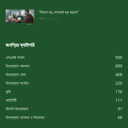
“বিদেশ নয়, দেশকেই বড় করবো”
অক্টোবর ১৯, ২০১৮
জনপ্রিয় ক্যাটাগরি
এসএমই সংবাদ
900
উদ্যোক্তা সফলতা
899
উদ্যোক্তা মেলা
408
উদ্যোক্তা সংগঠন
220
কৃষি
176
আইসিটি
111
বিদেশি উদ্যোক্তা
91
উদ্যোক্তা গবেষণা ও উদ্ভাবন
68