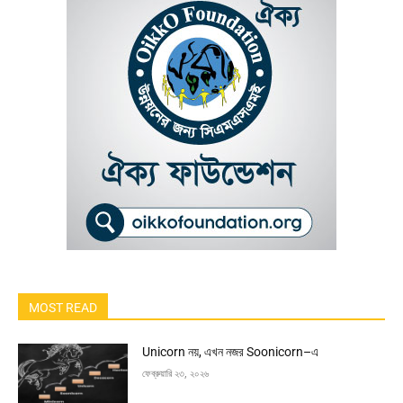
MOST READ
Unicorn নয়, এখন নজর Soonicorn–এ
ফেব্রুয়ারি ২৩, ২০২৬