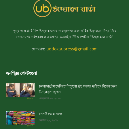
ক্ষুদ্র ও মাঝারি শিল্প উদ্যোক্তাদের সাফল্যগাথা এবং সার্বিক উন্নয়নের চিত্র নিয়ে
বাংলাদেশের সর্বপ্রথম ও একমাত্র অনলাইন নিউজ পোর্টাল "উদ্যোক্তা বার্তা"
যোগাযোগ:
uddokta.press@gmail.com
জনপ্রিয় পোস্টগুলো
চকবাজার ট্র্যাজেডিতে পিতৃহারা দুই যমজের দায়িত্ব নিলেন তরুণ
উদ্যোক্তা জুয়েল
ফেব্রুয়ারি ২৩, ২০১৯
সেলাই থেকে সফল
অক্টোবর ২৯, ২০১৮