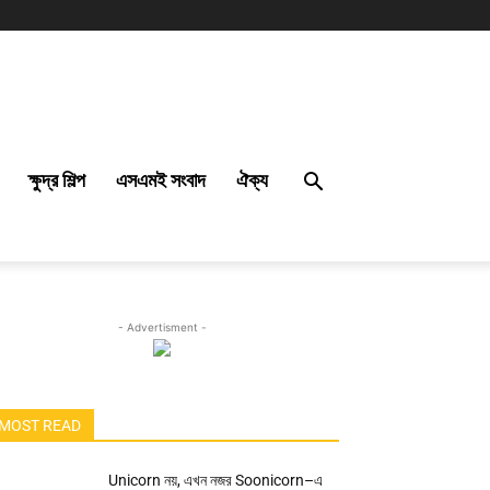
ক্ষুদ্র শিল্প
এসএমই সংবাদ
ঐক্য
- Advertisment -
MOST READ
Unicorn নয়, এখন নজর Soonicorn–এ