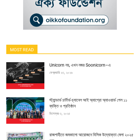
MOST READ
Unicorn নয়, এখন নজর Soonicorn–এ
ফেব্রুয়ারি ২৩, ২০২৬
স্ট্যান্ডার্ড চার্টার্ড-চ্যানেল আই অ্যাগ্রো অ্যাওয়ার্ড পেল ১১
ব্যক্তি ও প্রতিষ্ঠান
ডিসেম্বর ৩, ২০২৫
রাজশাহীতে জমকালো আয়োজনে বিসিক উদ্যোক্তা মেলা ২০২৫