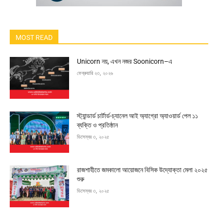
MOST READ
Unicorn নয়, এখন নজর Soonicorn–এ
ফেব্রুয়ারি ২৩, ২০২৬
স্ট্যান্ডার্ড চার্টার্ড-চ্যানেল আই অ্যাগ্রো অ্যাওয়ার্ড পেল ১১
ব্যক্তি ও প্রতিষ্ঠান
ডিসেম্বর ৩, ২০২৫
রাজশাহীতে জমকালো আয়োজনে বিসিক উদ্যোক্তা মেলা ২০২৫
শুরু
ডিসেম্বর ৩, ২০২৫