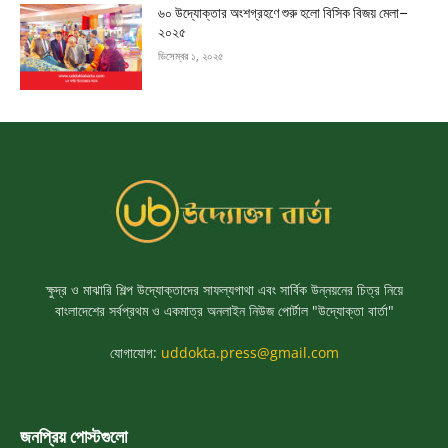
৬০ উদ্যোক্তার অংশগ্রহণে শুরু হলো বিসিক বিজয় মেলা–
২০২৫
ডিসেম্বর ১, ২০২৫
ক্ষুদ্র ও মাঝারি শিল্প উদ্যোক্তাদের সাফল্যগাথা এবং সার্বিক উন্নয়নের চিত্র নিয়ে
বাংলাদেশের সর্বপ্রথম ও একমাত্র অনলাইন নিউজ পোর্টাল "উদ্যোক্তা বার্তা"
যোগাযোগ:
uddokta.press@gmail.com
জনপ্রিয় পোস্টগুলো