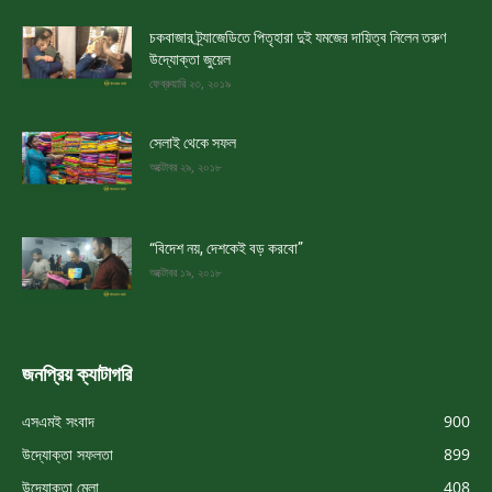
চকবাজার ট্র্যাজেডিতে পিতৃহারা দুই যমজের দায়িত্ব নিলেন তরুণ
উদ্যোক্তা জুয়েল
ফেব্রুয়ারি ২৩, ২০১৯
সেলাই থেকে সফল
অক্টোবর ২৯, ২০১৮
“বিদেশ নয়, দেশকেই বড় করবো”
অক্টোবর ১৯, ২০১৮
জনপ্রিয় ক্যাটাগরি
এসএমই সংবাদ
900
উদ্যোক্তা সফলতা
899
উদ্যোক্তা মেলা
408