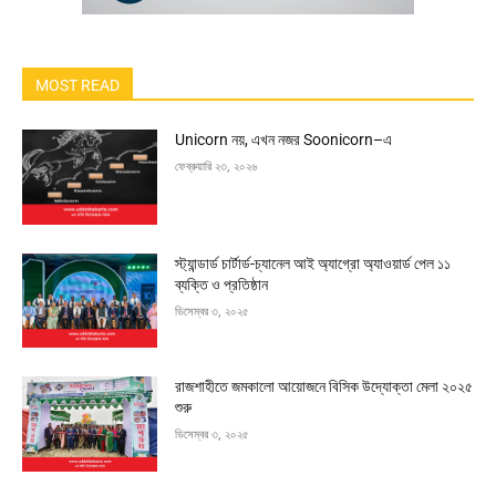
MOST READ
Unicorn নয়, এখন নজর Soonicorn–এ
ফেব্রুয়ারি ২৩, ২০২৬
স্ট্যান্ডার্ড চার্টার্ড-চ্যানেল আই অ্যাগ্রো অ্যাওয়ার্ড পেল ১১
ব্যক্তি ও প্রতিষ্ঠান
ডিসেম্বর ৩, ২০২৫
রাজশাহীতে জমকালো আয়োজনে বিসিক উদ্যোক্তা মেলা ২০২৫
শুরু
ডিসেম্বর ৩, ২০২৫