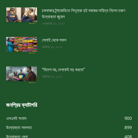
চকবাজার ট্র্যাজেডিতে পিতৃহারা দুই যমজের দায়িত্ব নিলেন তরুণ
উদ্যোক্তা জুয়েল
ফেব্রুয়ারি ২৩, ২০১৯
সেলাই থেকে সফল
অক্টোবর ২৯, ২০১৮
“বিদেশ নয়, দেশকেই বড় করবো”
অক্টোবর ১৯, ২০১৮
জনপ্রিয় ক্যাটাগরি
এসএমই সংবাদ
900
উদ্যোক্তা সফলতা
899
উদ্যোক্তা মেলা
408