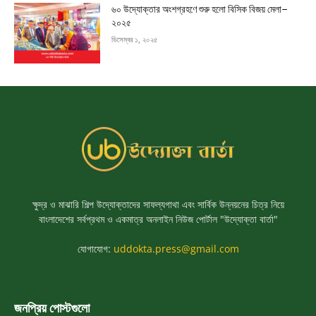
৬০ উদ্যোক্তার অংশগ্রহণে শুরু হলো বিসিক বিজয় মেলা–
২০২৫
ডিসেম্বর ১, ২০২৫
ক্ষুদ্র ও মাঝারি শিল্প উদ্যোক্তাদের সাফল্যগাথা এবং সার্বিক উন্নয়নের চিত্র নিয়ে
বাংলাদেশের সর্বপ্রথম ও একমাত্র অনলাইন নিউজ পোর্টাল "উদ্যোক্তা বার্তা"
যোগাযোগ:
uddokta.press@gmail.com
জনপ্রিয় পোস্টগুলো