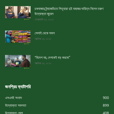
চকবাজার ট্র্যাজেডিতে পিতৃহারা দুই যমজের দায়িত্ব নিলেন তরুণ
উদ্যোক্তা জুয়েল
ফেব্রুয়ারি ২৩, ২০১৯
সেলাই থেকে সফল
অক্টোবর ২৯, ২০১৮
“বিদেশ নয়, দেশকেই বড় করবো”
অক্টোবর ১৯, ২০১৮
জনপ্রিয় ক্যাটাগরি
এসএমই সংবাদ
900
উদ্যোক্তা সফলতা
899
উদ্যোক্তা মেলা
408