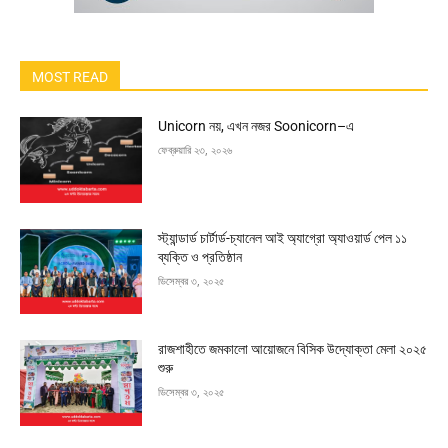
MOST READ
Unicorn নয়, এখন নজর Soonicorn–এ
ফেব্রুয়ারি ২৩, ২০২৬
স্ট্যান্ডার্ড চার্টার্ড-চ্যানেল আই অ্যাগ্রো অ্যাওয়ার্ড পেল ১১
ব্যক্তি ও প্রতিষ্ঠান
ডিসেম্বর ৩, ২০২৫
রাজশাহীতে জমকালো আয়োজনে বিসিক উদ্যোক্তা মেলা ২০২৫
শুরু
ডিসেম্বর ৩, ২০২৫