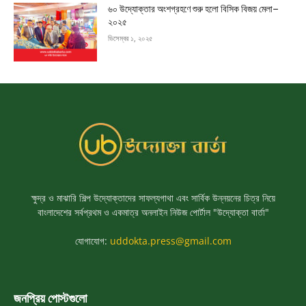
৬০ উদ্যোক্তার অংশগ্রহণে শুরু হলো বিসিক বিজয় মেলা–
২০২৫
ডিসেম্বর ১, ২০২৫
ক্ষুদ্র ও মাঝারি শিল্প উদ্যোক্তাদের সাফল্যগাথা এবং সার্বিক উন্নয়নের চিত্র নিয়ে
বাংলাদেশের সর্বপ্রথম ও একমাত্র অনলাইন নিউজ পোর্টাল "উদ্যোক্তা বার্তা"
যোগাযোগ:
uddokta.press@gmail.com
জনপ্রিয় পোস্টগুলো