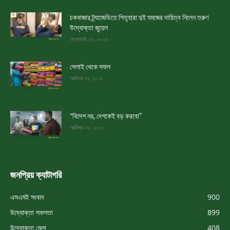
চকবাজার ট্র্যাজেডিতে পিতৃহারা দুই যমজের দায়িত্ব নিলেন তরুণ
উদ্যোক্তা জুয়েল
ফেব্রুয়ারি ২৩, ২০১৯
সেলাই থেকে সফল
অক্টোবর ২৯, ২০১৮
“বিদেশ নয়, দেশকেই বড় করবো”
অক্টোবর ১৯, ২০১৮
জনপ্রিয় ক্যাটাগরি
এসএমই সংবাদ
900
উদ্যোক্তা সফলতা
899
উদ্যোক্তা মেলা
408