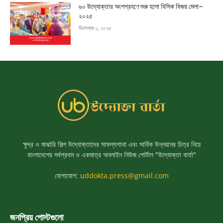
৬০ উদ্যোক্তার অংশগ্রহণে শুরু হলো বিসিক বিজয় মেলা–
২০২৫
ডিসেম্বর ১, ২০২৫
ক্ষুদ্র ও মাঝারি শিল্প উদ্যোক্তাদের সাফল্যগাথা এবং সার্বিক উন্নয়নের চিত্র নিয়ে
বাংলাদেশের সর্বপ্রথম ও একমাত্র অনলাইন নিউজ পোর্টাল "উদ্যোক্তা বার্তা"
যোগাযোগ:
uddokta.press@gmail.com
জনপ্রিয় পোস্টগুলো