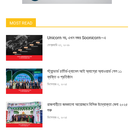
MOST READ
Unicorn নয়, এখন নজর Soonicorn–এ
ফেব্রুয়ারি ২৩, ২০২৬
স্ট্যান্ডার্ড চার্টার্ড-চ্যানেল আই অ্যাগ্রো অ্যাওয়ার্ড পেল ১১
ব্যক্তি ও প্রতিষ্ঠান
ডিসেম্বর ৩, ২০২৫
রাজশাহীতে জমকালো আয়োজনে বিসিক উদ্যোক্তা মেলা ২০২৫
শুরু
ডিসেম্বর ৩, ২০২৫